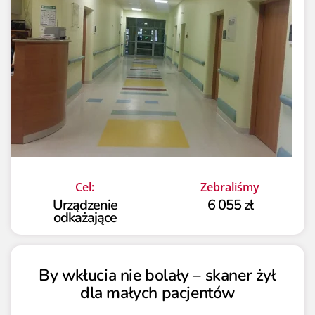
Cel:
Zebraliśmy
Urządzenie
6 055 zł
odkażające
By wkłucia nie bolały – skaner żył
dla małych pacjentów