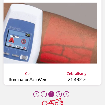
Cel:
Zebraliśmy
Iluminator AccuVein
21 492 zł
1
2
3