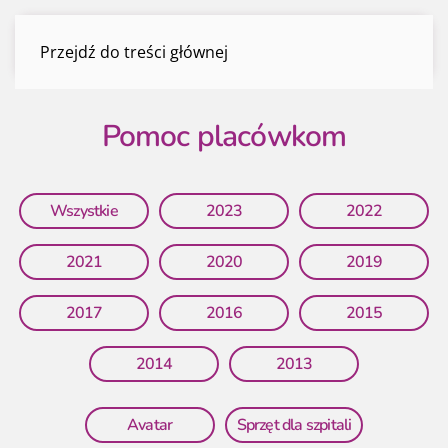
Pomoc placówkom
Przejdź do treści głównej
Menu
Pomoc placówkom
Wszystkie
2023
2022
2021
2020
2019
2017
2016
2015
2014
2013
Avatar
Sprzęt dla szpitali