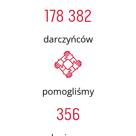
178 382
darczyńców
pomogliśmy
356