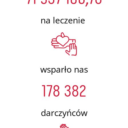
na leczenie
wsparło nas
178 382
darczyńców