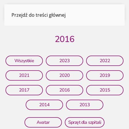
2016
Przejdź do treści głównej
Menu
2016
Wszystkie
2023
2022
2021
2020
2019
2017
2016
2015
2014
2013
Avatar
Sprzęt dla szpitali