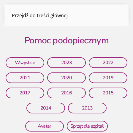
Pomoc podopiecznym
Przejdź do treści głównej
Menu
Pomoc podopiecznym
Wszystkie
2023
2022
2021
2020
2019
2017
2016
2015
2014
2013
Avatar
Sprzęt dla szpitali