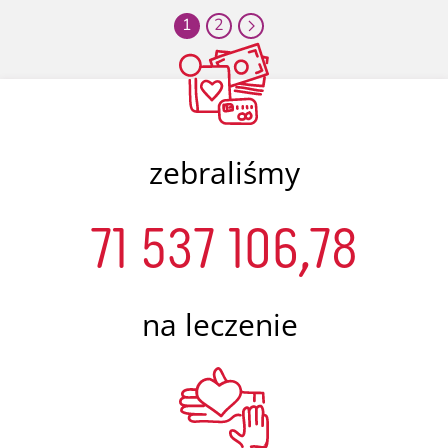
1
2
zebraliśmy
71 537 106,78
na leczenie