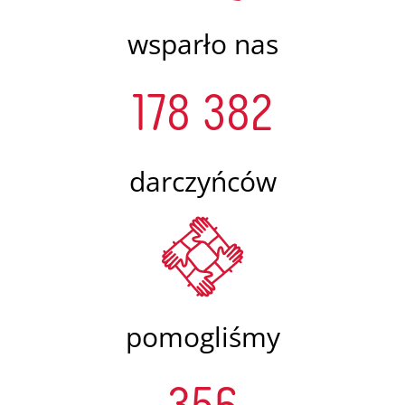
wsparło nas
178 382
darczyńców
pomogliśmy
356