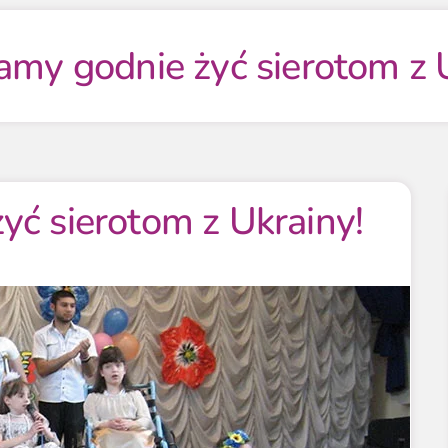
my godnie żyć sierotom z U
ć sierotom z Ukrainy!