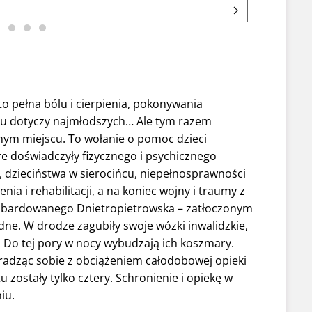
to pełna bólu i cierpienia, pokonywania
tku dotyczy najmłodszych… Ale tym razem
dnym miejscu. To wołanie o pomoc dzieci
 doświadczyły fizycznego i psychicznego
h, dzieciństwa w sierocińcu, niepełnosprawności
nia i rehabilitacji, a na koniec wojny i traumy z
 bombardowanego Dnietropietrowska – zatłoczonym
dne. W drodze zagubiły swoje wózki inwalidzkie,
 Do tej pory w nocy wybudzają ich koszmary.
e radząc sobie z obciążeniem całodobowej opieki
 zostały tylko cztery. Schronienie i opiekę w
iu.