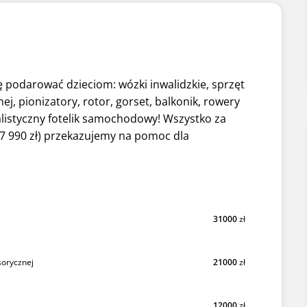
 podarować dzieciom: wózki inwalidzkie, sprzęt
ej, pionizatory, rotor, gorset, balkonik, rowery
alistyczny fotelik samochodowy! Wszystko za
 (7 990 zł) przekazujemy na pomoc dla
31000
zł
sorycznej
21000
zł
12000
zł