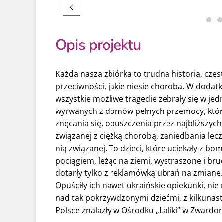
Opis projektu
Każda nasza zbiórka to trudna historia, częs
przeciwności, jakie niesie choroba. W doda
wszystkie możliwe tragedie zebrały się w je
wyrwanych z domów pełnych przemocy, które
znęcania się, opuszczenia przez najbliższyc
związanej z ciężką chorobą, zaniedbania lecze
nią związanej. To dzieci, które uciekały z
pociągiem, leżąc na ziemi, wystraszone i bru
dotarły tylko z reklamówką ubrań na zmianę.
Opuściły ich nawet ukraińskie opiekunki, ni
nad tak pokrzywdzonymi dziećmi, z kilkunastu
Polsce znalazły w Ośrodku „Laliki” w Zwardon