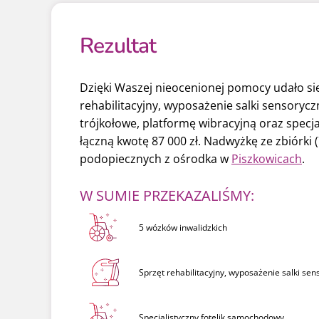
Rezultat
Dzięki Waszej nieocenionej pomocy udało się
rehabilitacyjny, wyposażenie salki sensoryczn
trójkołowe, platformę wibracyjną oraz specj
łączną kwotę 87 000 zł. Nadwyżkę ze zbiórki
podopiecznych z ośrodka w
Piszkowicach
.
W SUMIE PRZEKAZALIŚMY:
5 wózków inwalidzkich
Sprzęt rehabilitacyjny, wyposażenie salki sen
Specjalistyczny fotelik samochodowy