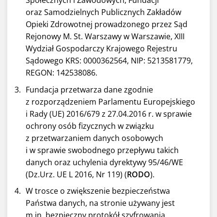
Społecznych i Zawodowych, Fundacji
oraz Samodzielnych Publicznych Zakładów
Opieki Zdrowotnej prowadzonego przez Sąd
Rejonowy M. St. Warszawy w Warszawie, XIII
Wydział Gospodarczy Krajowego Rejestru
Sądowego KRS: 0000362564, NIP: 5213581779,
REGON: 142538086.
Fundacja przetwarza dane zgodnie
z rozporządzeniem Parlamentu Europejskiego
i Rady (UE) 2016/679 z 27.04.2016 r. w sprawie
ochrony osób fizycznych w związku
z przetwarzaniem danych osobowych
i w sprawie swobodnego przepływu takich
danych oraz uchylenia dyrektywy 95/46/WE
(Dz.Urz. UE L 2016, Nr 119) (
RODO
).
W trosce o zwiększenie bezpieczeństwa
Państwa danych, na stronie używany jest
m.in. bezpieczny protokół szyfrowania