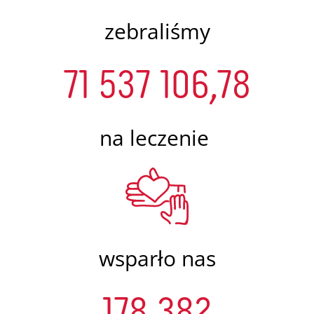
zebraliśmy
71 537 106,78
na leczenie
wsparło nas
178 382