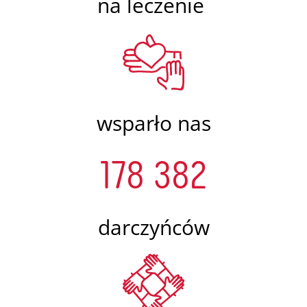
na leczenie
wsparło nas
178 382
darczyńców