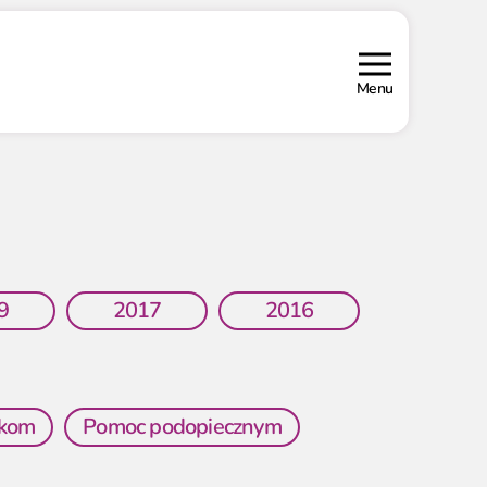
Menu
9
2017
2016
wkom
Pomoc podopiecznym