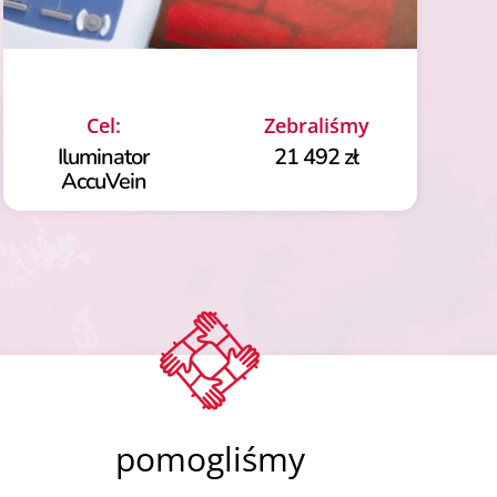
Cel:
Zebraliśmy
Iluminator
21 492 zł
AccuVein
pomogliśmy