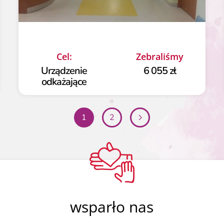
Cel:
Zebraliśmy
Urządzenie
6 055 zł
odkażające
1
2
wsparło nas