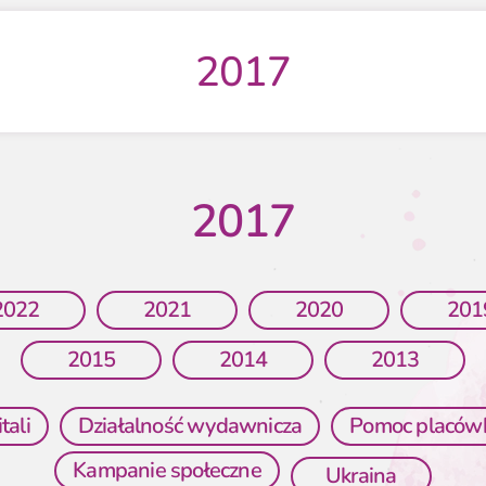
2017
2017
2022
2021
2020
201
2015
2014
2013
tali
Działalność wydawnicza
Pomoc placó
Kampanie społeczne
Ukraina