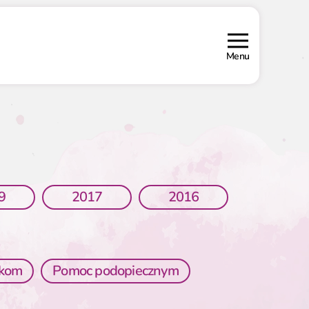
Menu
9
2017
2016
wkom
Pomoc podopiecznym