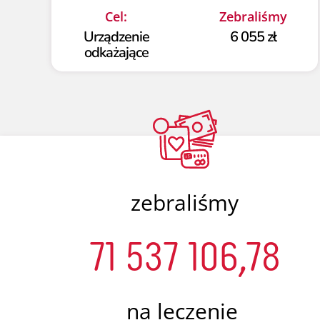
Cel:
Zebraliśmy
Urządzenie
6 055 zł
odkażające
zebraliśmy
71 537 106,78
na leczenie