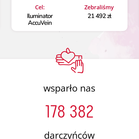
Cel:
Zebraliśmy
Iluminator
21 492 zł
AccuVein
wsparło nas
178 382
darczyńców