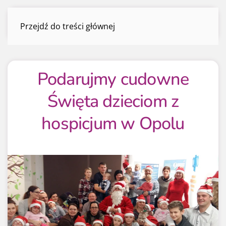
Podarujmy cudowne Święta dzieciom z
Przejdź do treści głównej
hospicj…
Menu
Podarujmy cudowne
Święta dzieciom z
hospicjum w Opolu