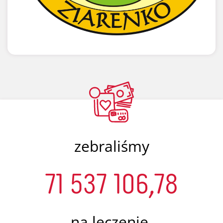
zebraliśmy
71 537 106,78
na leczenie