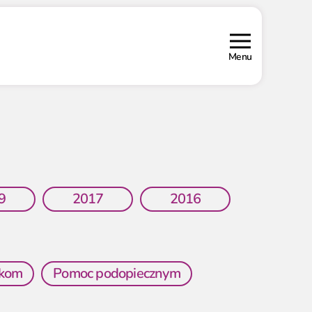
Menu
9
2017
2016
wkom
Pomoc podopiecznym