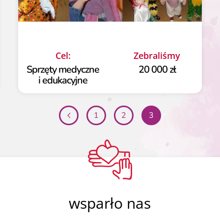
Cel:
Zebraliśmy
Sprzęty medyczne
20 000 zł
i edukacyjne
1
2
3
wsparło nas