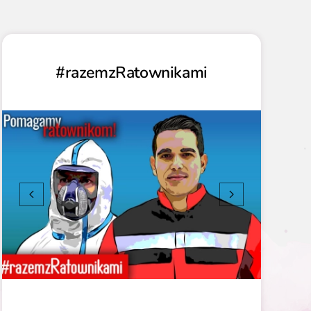
#razemzRatownikami