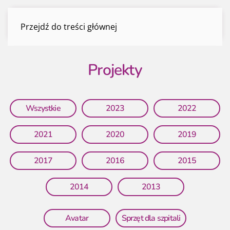
projekt
Przejdź do treści głównej
Menu
Projekty
Wszystkie
2023
2022
2021
2020
2019
2017
2016
2015
2014
2013
Avatar
Sprzęt dla szpitali