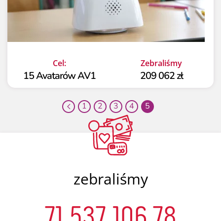
Cel:
Zebraliśmy
15 Avatarów AV1
209 062 zł
1
2
3
4
5
zebraliśmy
71 537 106,78