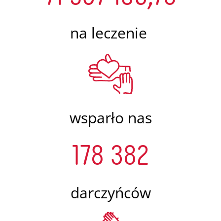
na leczenie
wsparło nas
178 382
darczyńców