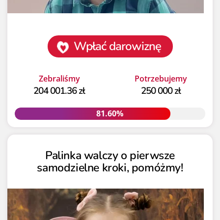
Wpłać darowiznę
Zebraliśmy
Potrzebujemy
204 001.36 zł
250 000 zł
81.60%
81.60%
Palinka walczy o pierwsze
samodzielne kroki, pomóżmy!