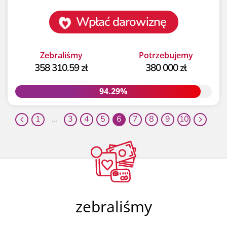
Wpłać darowiznę
Zebraliśmy
Potrzebujemy
358 310.59 zł
380 000 zł
94.29%
94.29%
1
…
3
4
5
6
7
8
9
10
zebraliśmy