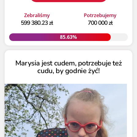
Zebraliśmy
Potrzebujemy
599 380.23 zł
700 000 zł
85.63%
85.63%
Marysia jest cudem, potrzebuje też
cudu, by godnie żyć!