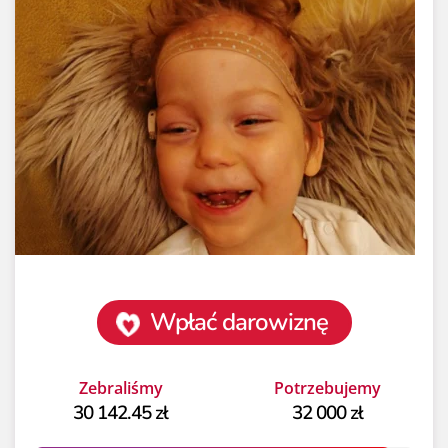
Wpłać darowiznę
Zebraliśmy
Potrzebujemy
30 142.45 zł
32 000 zł