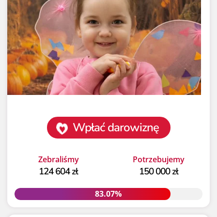
Wpłać darowiznę
Zebraliśmy
Potrzebujemy
124 604 zł
150 000 zł
83.07%
83.07%