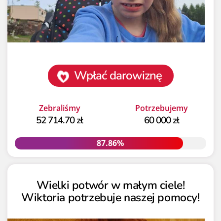
Wpłać darowiznę
Zebraliśmy
Potrzebujemy
52 714.70 zł
60 000 zł
87.86%
87.86%
Wielki potwór w małym ciele!
Wiktoria potrzebuje naszej pomocy!