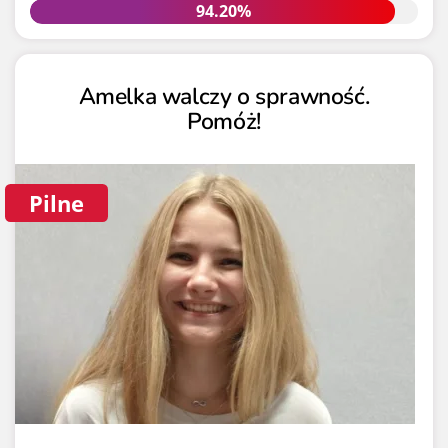
94.20%
94.20%
Amelka walczy o sprawność.
Pomóż!
Pilne