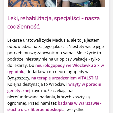
Leki, rehabilitacja, specjaliści - nasza
codzienność.
Lekarze uratowali życie Maciusia, ale to ja jestem
odpowiedzialna za jego jakość… Niestety wiele jego
potrzeb muszę zapewnić mu sama. Moje życie to
podróże, niestety nie na urlop czy wakacje - tylko
do lekarzy. Do
neurologopedy we Włocławku 2 x w
tygodniu
, dodatkowo do neurologopedy w
Bydgoszczy,
na terapię urządzeniem VITALSTIM
.
Kolejna destynacja to Wrocław i
wizyty w poradni
genetycznej
(być może czekają nas
nierefundowane badania, których koszty są
ogromne). Przed nami też
badania w Warszawie -
słuchu oraz fiberoendoskopia
, wszystkie