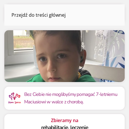
Maciuś Błaszak
Przejdź do treści głównej
Menu
Mamy już
Potrzebujemy
64 844 zł
80 000 zł
Bez Ciebie nie moglibyśmy pomagać 7-letniemu
Maciusiowi w walce z chorobą.
81.06%
81.06%
Zbieramy na
rehabilitację, leczenie