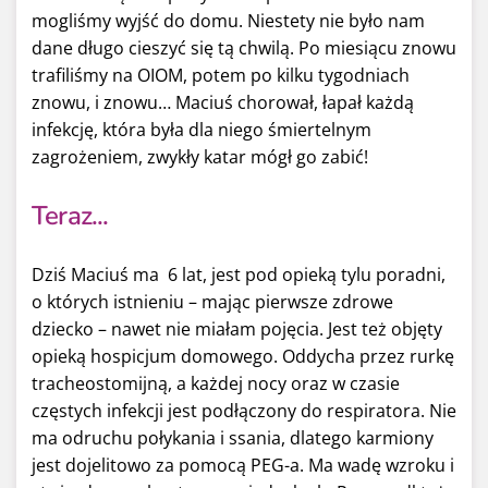
mogliśmy wyjść do domu. Niestety nie było nam
dane długo cieszyć się tą chwilą. Po miesiącu znowu
trafiliśmy na OIOM, potem po kilku tygodniach
znowu, i znowu… Maciuś chorował, łapał każdą
infekcję, która była dla niego śmiertelnym
zagrożeniem, zwykły katar mógł go zabić!
Teraz...
Dziś Maciuś ma 6 lat, jest pod opieką tylu poradni,
o których istnieniu – mając pierwsze zdrowe
dziecko – nawet nie miałam pojęcia. Jest też objęty
opieką hospicjum domowego. Oddycha przez rurkę
tracheostomijną, a każdej nocy oraz w czasie
częstych infekcji jest podłączony do respiratora. Nie
ma odruchu połykania i ssania, dlatego karmiony
jest dojelitowo za pomocą PEG-a. Ma wadę wzroku i