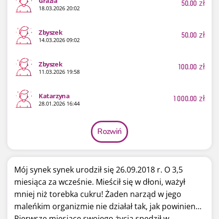
Grazia
50.00
zł
18.03.2026 20:02
Zbyszek
50.00
zł
14.03.2026 09:02
Zbyszek
100.00
zł
11.03.2026 19:58
Katarzyna
1 000.00
zł
28.01.2026 16:44
Rozwiń
Mój synek synek urodził się 26.09.2018 r. O 3,5
miesiąca za wcześnie. Mieścił się w dłoni, ważył
mniej niż torebka cukru! Żaden narząd w jego
maleńkim organizmie nie działał tak, jak powinien…
Pierwsze miesiące swojego życia spędził w