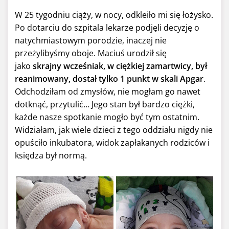
W 25 tygodniu ciąży, w nocy, odkleiło mi się łożysko.
Po dotarciu do szpitala lekarze podjęli decyzję o
natychmiastowym porodzie, inaczej nie
przeżylibyśmy oboje. Maciuś urodził się
jako
skrajny wcześniak, w ciężkiej zamartwicy, był
reanimowany, dostał tylko 1 punkt w skali Apgar
.
Odchodziłam od zmysłów, nie mogłam go nawet
dotknąć, przytulić… Jego stan był bardzo ciężki,
każde nasze spotkanie mogło być tym ostatnim.
Widziałam, jak wiele dzieci z tego oddziału nigdy nie
opuściło inkubatora, widok zapłakanych rodziców i
księdza był normą.