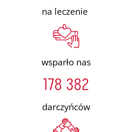
na leczenie
wsparło nas
178 382
darczyńców