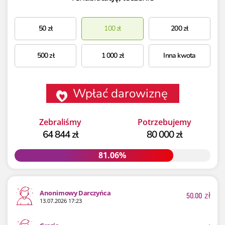
50
zł
100
zł
200
zł
500
zł
1 000
zł
Inna kwota
Wpłać darowiznę
Zebraliśmy
Potrzebujemy
64 844 zł
80 000 zł
81.06%
81.06%
Anonimowy Darczyńca
50.00
zł
13.07.2026 17:23