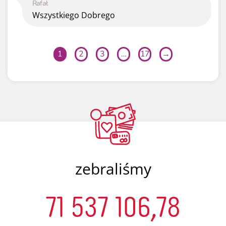
Rafał
Wszystkiego Dobrego
1
2
3
…
17
→
zebraliśmy
71 537 106,78