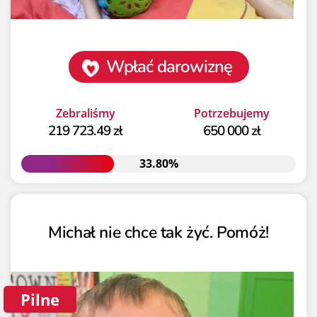
Wpłać darowiznę
Zebraliśmy
Potrzebujemy
219 723.49 zł
650 000 zł
33.80%
33.80%
Michał nie chce tak żyć. Pomóż!
Pilne