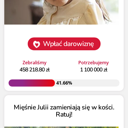
Wpłać darowiznę
Zebraliśmy
Potrzebujemy
458 218.80 zł
1 100 000 zł
41.66%
41.66%
Mięśnie Julii zamieniają się w kości.
Ratuj!