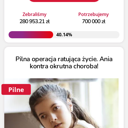
Zebraliśmy
Potrzebujemy
280 953.21 zł
700 000 zł
40.14%
40.14%
Pilna operacja ratująca życie. Ania
kontra okrutna choroba!
Pilne