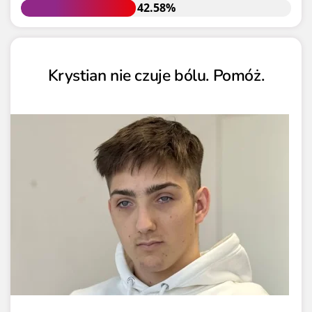
42.58%
42.58%
Krystian nie czuje bólu. Pomóż.