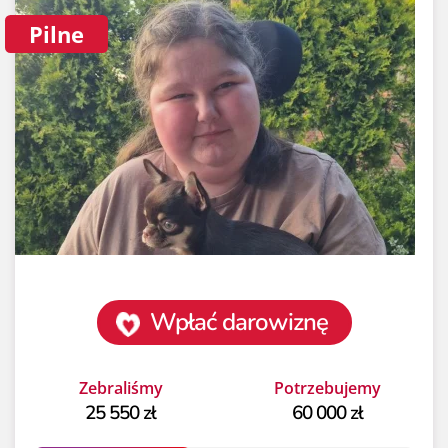
Pilne
Wpłać darowiznę
Zebraliśmy
Potrzebujemy
25 550 zł
60 000 zł