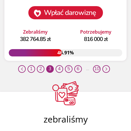
Wpłać darowiznę
Zebraliśmy
Potrzebujemy
382 764.85 zł
816 000 zł
46.91%
46.91%
1
2
3
4
5
6
…
10
zebraliśmy