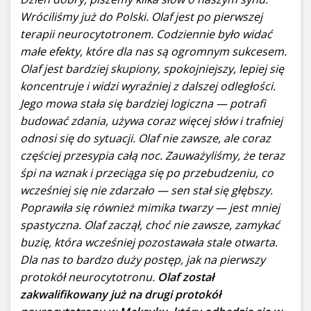
Wróciliśmy już do Polski. Olaf jest po pierwszej
terapii neurocytotronem. Codziennie było widać
małe efekty, które dla nas są ogromnym sukcesem.
Olaf jest bardziej skupiony, spokojniejszy, lepiej się
koncentruje i widzi wyraźniej z dalszej odległości.
Jego mowa stała się bardziej logiczna — potrafi
budować zdania, używa coraz więcej słów i trafniej
odnosi się do sytuacji. Olaf nie zawsze, ale coraz
częściej przesypia całą noc. Zauważyliśmy, że teraz
śpi na wznak i przeciąga się po przebudzeniu, co
wcześniej się nie zdarzało — sen stał się głębszy.
Poprawiła się również mimika twarzy — jest mniej
spastyczna. Olaf zaczął, choć nie zawsze, zamykać
buzię, która wcześniej pozostawała stale otwarta.
Dla nas to bardzo duży postęp, jak na pierwszy
protokół neurocytotronu.
Olaf został
zakwalifikowany już na drugi protokół