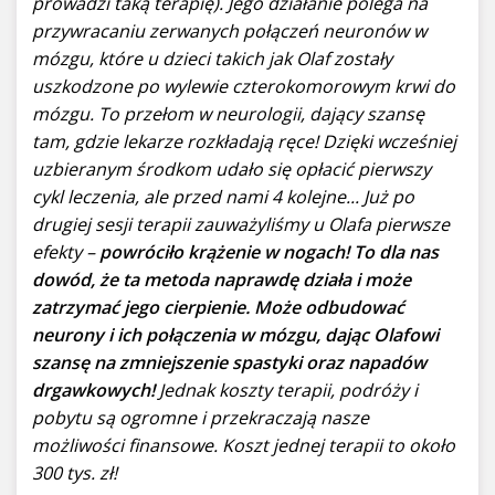
prowadzi taką terapię). Jego działanie polega na
przywracaniu zerwanych połączeń neuronów w
mózgu, które u dzieci takich jak Olaf zostały
uszkodzone po wylewie czterokomorowym krwi do
mózgu. To przełom w neurologii, dający szansę
tam, gdzie lekarze rozkładają ręce! Dzięki wcześniej
uzbieranym środkom udało się opłacić pierwszy
cykl leczenia, ale przed nami 4 kolejne... Już po
drugiej sesji terapii zauważyliśmy u Olafa pierwsze
efekty –
powróciło krążenie w nogach! To dla nas
dowód, że ta metoda naprawdę działa i może
zatrzymać jego cierpienie. Może odbudować
neurony i ich połączenia w mózgu, dając Olafowi
szansę na zmniejszenie spastyki oraz napadów
drgawkowych!
Jednak koszty terapii, podróży i
pobytu są ogromne i przekraczają nasze
możliwości finansowe. Koszt jednej terapii to około
300 tys. zł!