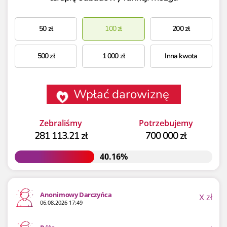
50
zł
100
zł
200
zł
500
zł
1 000
zł
Inna kwota
Wpłać darowiznę
Zebraliśmy
Potrzebujemy
281 113.21 zł
700 000 zł
40.16%
40.16%
Anonimowy Darczyńca
X
zł
06.08.2026 17:49