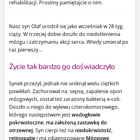
rehabilitacji. Prosimy pamiętajcie o nim.
Nasz syn Olaf urodził się jako wcześniak w 28 tyg.
ciąży. W trzeciej dobie doszło do niedotlenienia
mózgu i zatrzymaniu akcji serca. Wtedy umierał po
raz pierwszy…
Życie tak bardzo go doświadczyło
Synek przeżył, jednak nie uniknął wielu ciężkich
powikłań. Zachorował na: sepsę, zapalenie opon
mózgowych, został też zarażony bakterią e-coli.
Doszło u niego do wylewu czterokomorowego,
którego następstwem jest
wodogłowie
pokrwotoczne
,
ma założoną zastawkę do
otrzewnej
. Syn cierpi też na
niedokrwistość
,
retinopatię
i ma zdiagnozowane
Mózgowe