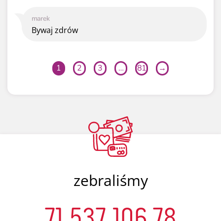
marek
Bywaj zdrów
1
2
3
…
81
→
zebraliśmy
71 537 106,78