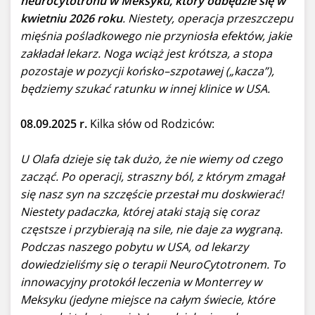
neurocytotronu w Meksyku, który odbędzie się w
kwietniu 2026 roku
. Niestety, operacja przeszczepu
mięśnia pośladkowego nie przyniosła efektów, jakie
zakładał lekarz. Noga wciąż jest krótsza, a stopa
pozostaje w pozycji końsko–szpotawej („kacza”),
będziemy szukać ratunku w innej klinice w USA.
08.09.2025 r.
Kilka słów od Rodziców:
U Olafa dzieje się tak dużo, że nie wiemy od czego
zacząć. Po operacji, straszny ból, z którym zmagał
się nasz syn na szczęście przestał mu doskwierać!
Niestety padaczka, której ataki stają się coraz
częstsze i przybierają na sile, nie daje za wygraną.
Podczas naszego pobytu w USA, od lekarzy
dowiedzieliśmy się o terapii NeuroCytotronem. To
innowacyjny protokół leczenia w Monterrey w
Meksyku (jedyne miejsce na całym świecie, które