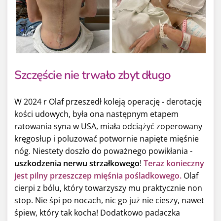
Szczęście nie trwało zbyt długo
W 2024 r Olaf przeszedł koleją operację - derotację
kości udowych, była ona następnym etapem
ratowania syna w USA, miała odciążyć zoperowany
kręgosłup i poluzować potwornie napięte mięśnie
nóg. Niestety doszło do poważnego powikłania -
uszkodzenia nerwu strzałkowego
!
Teraz konieczny
jest pilny przeszczep mięśnia pośladkowego.
Olaf
cierpi z bólu, który towarzyszy mu praktycznie non
stop. Nie śpi po nocach, nic go już nie cieszy, nawet
śpiew, który tak kocha! Dodatkowo padaczka