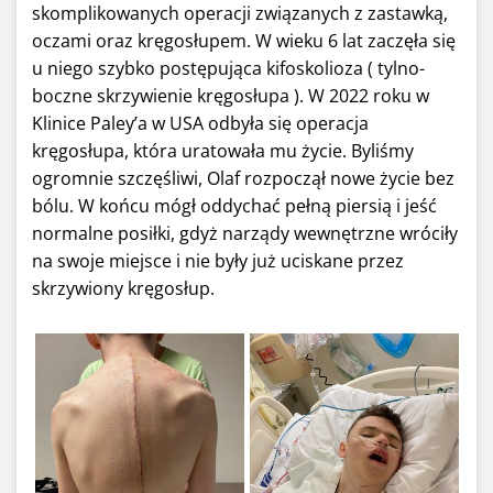
skomplikowanych operacji związanych z zastawką,
oczami oraz kręgosłupem. W wieku 6 lat zaczęła się
u niego szybko postępująca kifoskolioza ( tylno-
boczne skrzywienie kręgosłupa ). W 2022 roku w
Klinice Paley’a w USA odbyła się operacja
kręgosłupa, która uratowała mu życie. Byliśmy
ogromnie szczęśliwi, Olaf rozpoczął nowe życie bez
bólu. W końcu mógł oddychać pełną piersią i jeść
normalne posiłki, gdyż narządy wewnętrzne wróciły
na swoje miejsce i nie były już uciskane przez
skrzywiony kręgosłup.