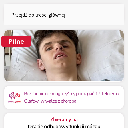
Olaf Talabski
Przejdź do treści głównej
Menu
Pilne
Mamy już
Potrzebujemy
281 113.21 zł
700 000 zł
Bez Ciebie nie moglibyśmy pomagać 17-letniemu
Olafowi w walce z chorobą.
40.16%
40.16%
Zbieramy na
terapię odbudowy funkcji mózgu