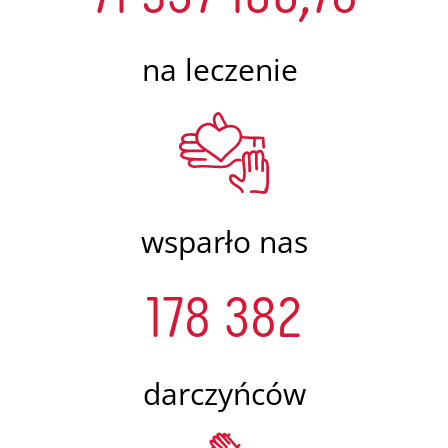
na leczenie
wsparło nas
178 382
darczyńców