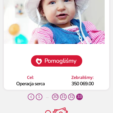
Pomogliśmy
Cel:
Zebraliśmy:
Operacja serca
350 069.00
1
…
30
31
32
33