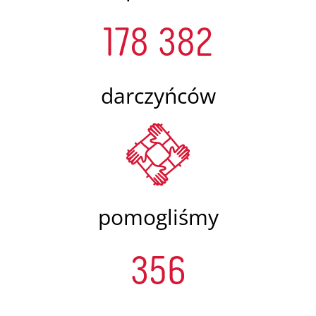
178 382
darczyńców
pomogliśmy
356