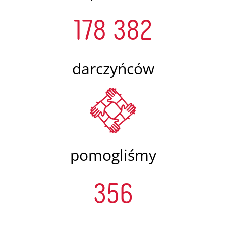
178 382
darczyńców
pomogliśmy
356