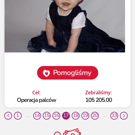
Pomogliśmy
Cel:
Zebraliśmy:
Operacja palców
105 205.00
1
…
14
15
16
17
18
19
20
…
33