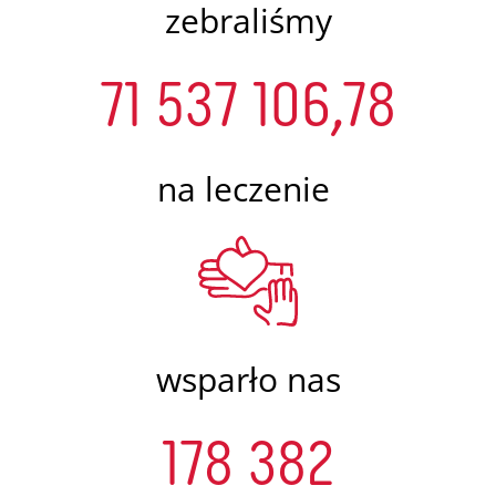
zebraliśmy
71 537 106,78
na leczenie
wsparło nas
178 382