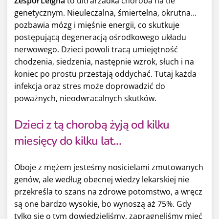
Zespół Leigha
to ultrarzadka choroba na tle
genetycznym. Nieuleczalna, śmiertelna, okrutna...
pozbawia mózg i mięśnie energii, co skutkuje
postępującą degeneracją ośrodkowego układu
nerwowego. Dzieci powoli tracą umiejętność
chodzenia, siedzenia, następnie wzrok, słuch i na
koniec po prostu przestają oddychać. Tutaj każda
infekcja oraz stres może doprowadzić do
poważnych, nieodwracalnych skutków.
Dzieci z tą chorobą żyją od kilku
miesięcy do kilku lat...
Oboje z mężem jesteśmy nosicielami zmutowanych
genów, ale według obecnej wiedzy lekarskiej nie
przekreśla to szans na zdrowe potomstwo, a wręcz
są one bardzo wysokie, bo wynoszą aż 75%. Gdy
tylko się o tym dowiedzieliśmy, zapragnęliśmy mieć