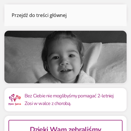
Zosia Bolka
Przejdź do treści głównej
Menu
Mamy już
Potrzebujemy
36 738.07 zł
36 738.07 zł
Bez Ciebie nie moglibyśmy pomagać 2-letniej
Zosi w walce z chorobą.
100.00%
100.00%
Dzięki Wam zebraliśmy