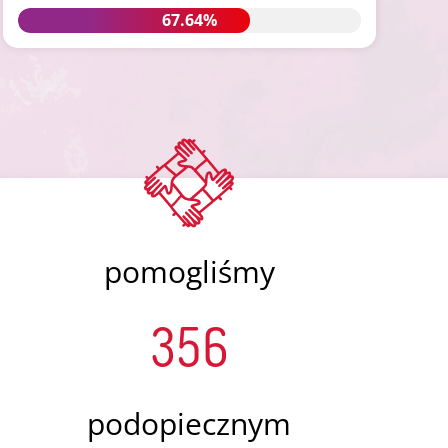
67.64%
67.64%
pomogliśmy
356
podopiecznym