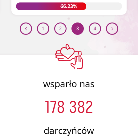
66.23%
66.23%
1
2
3
4
wsparło nas
178 382
darczyńców