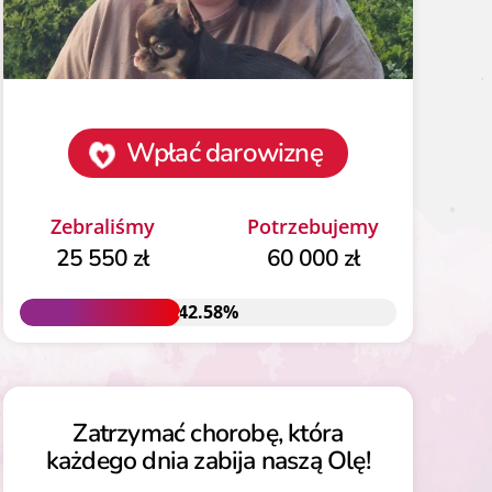
Wpłać darowiznę
Zebraliśmy
Potrzebujemy
25 550 zł
60 000 zł
42.58%
42.58%
Zatrzymać chorobę, która
każdego dnia zabija naszą Olę!