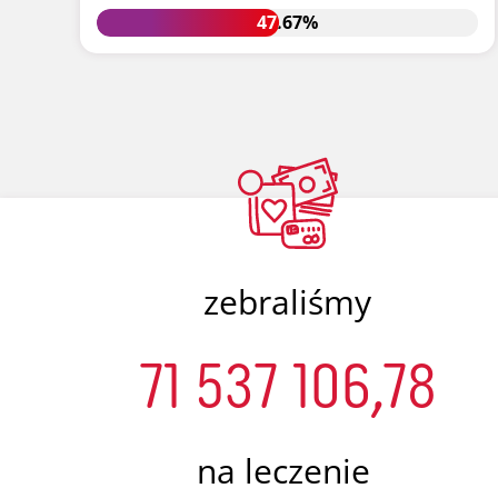
47.67%
47.67%
zebraliśmy
71 537 106,78
na leczenie