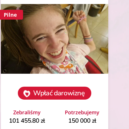
Pilne
Wpłać darowiznę
Zebraliśmy
Potrzebujemy
101 455.80 zł
150 000 zł