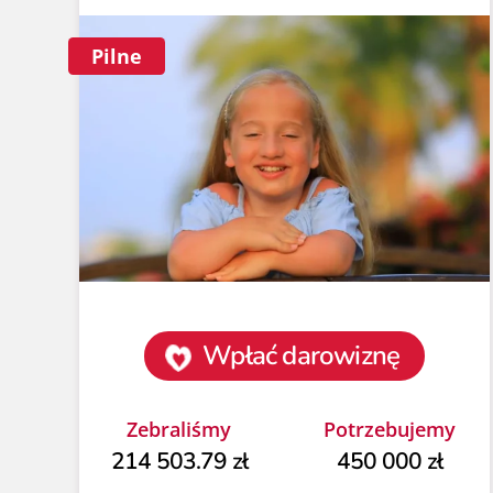
Pilne
Wpłać darowiznę
Zebraliśmy
Potrzebujemy
214 503.79 zł
450 000 zł