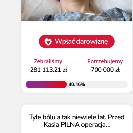
Wpłać darowiznę
Zebraliśmy
Potrzebujemy
281 113.21 zł
700 000 zł
40.16%
40.16%
Tyle bólu a tak niewiele lat. Przed
Kasią PILNA operacja…