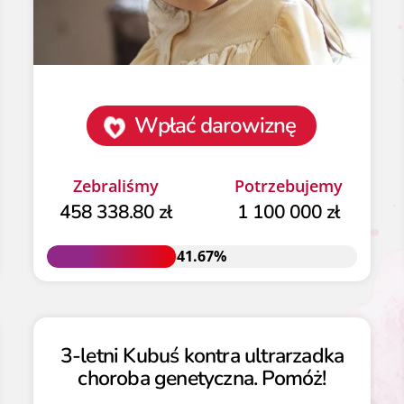
Wpłać darowiznę
Zebraliśmy
Potrzebujemy
458 338.80 zł
1 100 000 zł
41.67%
41.67%
3-letni Kubuś kontra ultrarzadka
choroba genetyczna. Pomóż!