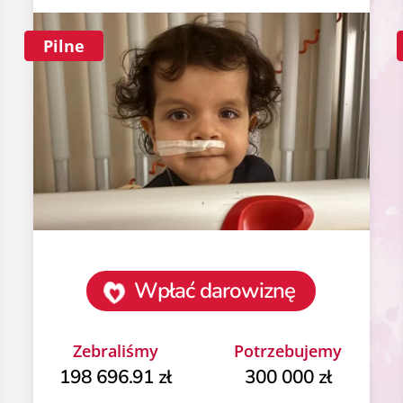
Pilne
Wpłać darowiznę
Zebraliśmy
Potrzebujemy
198 696.91 zł
300 000 zł