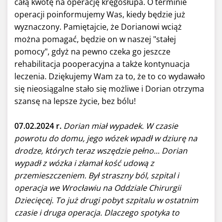
całą kwotę na operację kręgosłupa. O terminie
operacji poinformujemy Was, kiedy będzie już
wyznaczony. Pamiętajcie, że Dorianowi wciąż
można pomagać, będzie on w naszej "stałej
pomocy", gdyż na pewno czeka go jeszcze
rehabilitacja pooperacyjna a także kontynuacja
leczenia. Dziękujemy Wam za to, że to co wydawało
się nieosiągalne stało się możliwe i Dorian otrzyma
szansę na lepsze życie, bez bólu!
07.02.2024 r.
Dorian miał wypadek. W czasie
powrotu do domu, jego wózek wpadł w dziurę na
drodze, których teraz wszędzie pełno... Dorian
wypadł z wózka i złamał kość udową z
przemieszczeniem. Był straszny ból, szpital i
operacja we Wrocławiu na Oddziale Chirurgii
Dziecięcej. To już drugi pobyt szpitalu w ostatnim
czasie i druga operacja. Dlaczego spotyka to