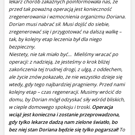
lekarz chorób zakaźnych poinformowała nas, że
przed tak poważną operacją jest konieczność
zregenerowania i wzmocnienia organizmu Doriana.
Dorian musi nabrać sił. Musi dojść do siebie,
zregenerować się i przygotować na dalszą walkę –
tak, by kolejny etap leczenia był dla niego
bezpieczny.
Niestety, nie tak miało być…
Mieliśmy wracać po
operacji: z nadzieją, że jesteśmy o krok bliżej
zakończenia tej trudnej drogi, z ulgą, z oddechem,
ale życie znów pokazało, że nie wszystko dzieje się
wtedy, gdy tego najbardziej pragniemy.
Przed nami
kolejny etap – czas regeneracji. Musimy wrócić do
domu, by Dorian mógł odzyskać siły wśród bliskich,
w cieple domowego spokoju i troski.
Operacja
wciąż jest konieczna i zostanie przeprowadzona,
gdy tylko lekarze dadzą nam zielone światło, bo
bez niej stan Doriana będzie się tylko pogarszał!
To