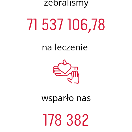
zebraliśmy
71 537 106,78
na leczenie
wsparło nas
178 382