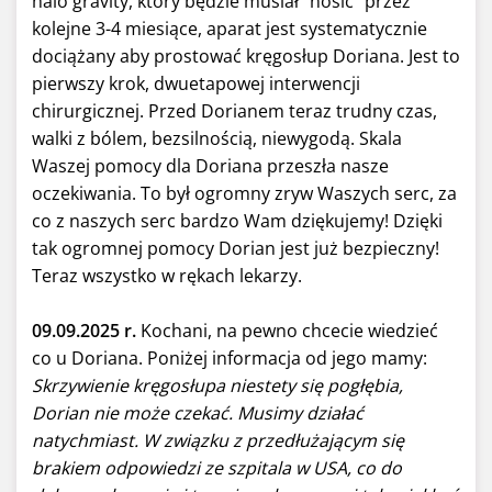
halo gravity, który będzie musiał "nosić" przez
kolejne 3-4 miesiące, aparat jest systematycznie
dociążany aby prostować kręgosłup Doriana. Jest to
pierwszy krok, dwuetapowej interwencji
chirurgicznej. Przed Dorianem teraz trudny czas,
walki z bólem, bezsilnością, niewygodą. Skala
Waszej pomocy dla Doriana przeszła nasze
oczekiwania. To był ogromny zryw Waszych serc, za
co z naszych serc bardzo Wam dziękujemy! Dzięki
tak ogromnej pomocy Dorian jest już bezpieczny!
Teraz wszystko w rękach lekarzy.
09.09.2025 r.
Kochani, na pewno chcecie wiedzieć
co u Doriana. Poniżej informacja od jego mamy:
Skrzywienie kręgosłupa niestety się pogłębia,
Dorian nie może czekać. Musimy działać
natychmiast. W związku z przedłużającym się
brakiem odpowiedzi ze szpitala w USA, co do