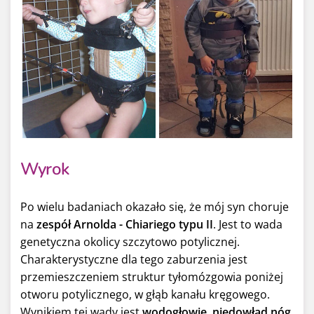
Wyrok
Po wielu badaniach okazało się, że mój syn choruje
na
zespół Arnolda - Chiariego typu II
. Jest to wada
genetyczna okolicy szczytowo potylicznej.
Charakterystyczne dla tego zaburzenia jest
przemieszczeniem struktur tyłomózgowia poniżej
otworu potylicznego, w głąb kanału kręgowego.
Wynikiem tej wady jest
wodogłowie
,
niedowład nóg
,