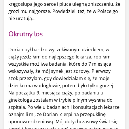
kręgosłupa jego serce i płuca ulegną zniszczeniu, że
grozi mu najgorsze. Powiedzieli też, że w Polsce go
nie uratują…
Okrutny los
Dorian był bardzo wyczekiwanym dzieckiem, w
ciąży jeździłam do najlepszego lekarza, robiłam
wszystkie możliwe badania, które do 7 miesiąca
wskazywały, że mój synek jest zdrowy. Pierwszy
szok przeżyłam, gdy dowiedziałam się, że moje
dziecko ma wodogłowie, potem było tylko gorzej.
Na początku 9. miesiąca ciąży, po badaniu u
ginekologa zostałam w trybie pilnym wysłana do
szpitala. Po wielu badaniach i konsultacjach lekarze
oznajmili mi, że Dorian cierpi na przepuklinę
oponowo-rdzeniową. Mój dotychczasowy świat się
zawalił, legł w gruzach, choć nie wiedziałam jeszcze