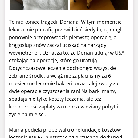
To nie koniec tragedii Doriana. W tym momencie
lekarze nie potrafią przewidzieć kiedy będą mogli
ponownie przeprowadzić pierwszą operację, a
kręgosłup znów zaczął uciskać na narządy
wewnętrzne... Oznacza to, że Dorian utknął w USA,
czekając na operacje, które go uratują.
Dotychczasowe leczenie pochłonęło wszystkie
zebrane środki, a wciąż nie zapłaciliśmy za 6 -
miesięczne leczenie bakterii oraz całej kwoty za
dwie operacje czyszczenia ran! Na barki mamy
spadają nie tylko koszty leczenia, ale też
konieczność zapłaty za nieprzewidziany pobyt i
życie na miejscu!
Mama podjęła próbę walki o refundację kosztów
leczenia w NFZ, niestety ciągle rzucane kłody pod