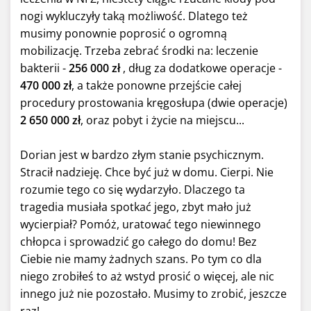
nogi wykluczyły taką możliwość. Dlatego też
musimy ponownie poprosić o ogromną
mobilizację. Trzeba zebrać środki na: leczenie
bakterii -
256 000 zł
, dług za dodatkowe operacje -
470 000 zł
, a także ponowne przejście całej
procedury prostowania kręgosłupa (dwie operacje)
2 650 000 zł
, oraz pobyt i życie na miejscu...
Dorian jest w bardzo złym stanie psychicznym.
Stracił nadzieję. Chce być już w domu. Cierpi. Nie
rozumie tego co się wydarzyło. Dlaczego ta
tragedia musiała spotkać jego, zbyt mało już
wycierpiał? Pomóż, uratować tego niewinnego
chłopca i sprowadzić go całego do domu! Bez
Ciebie nie mamy żadnych szans. Po tym co dla
niego zrobiłeś to aż wstyd prosić o więcej, ale nic
innego już nie pozostało. Musimy to zrobić, jeszcze