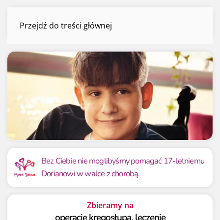
Dorian Dzieża
Przejdź do treści głównej
Menu
Mamy już
Potrzebujemy
7 580 092.34 zł
6 950 000 zł
Bez Ciebie nie moglibyśmy pomagać 17-letniemu
Dorianowi w walce z chorobą.
109.07%
109.07%
Zbieramy na
operacje kręgosłupa, leczenie