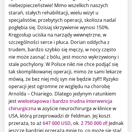
niebezpieczeństwie! Mimo wszelkich naszych
starań, stałych rehabilitacji, wielu wizyt u
specjalistów, przebytych operacji, skolioza nadal
pogłębia się. Dzisiaj skrzywienie wynosi 150%.
Kręgosłup uciska na narządy wewnętrzne, w
szczególności serce i płuca. Dorian oddycha z
trudem, bardzo szybko się męczy, w nocy często
nie może zasnąć z bólu, jest mocno wykrzywiony i
stale pochylony. W Polsce nikt nie chce podjąć się
tak skomplikowanej operacji, mimo że sami lekarze
mówią, że bez niej mój syn nie będzie żył!!! Ryzyko
operacji jest ogromne ze względu na chorobę
Arnolda – Chiariego. Dlatego jedynym ratunkiem
jest
wieloetapowa i bardzo trudna interwencja
chirurgiczna
w asyście neurochirurga w klinice w
USA, którą przeprowadzi dr Feldman. Jej koszt
przeraża, to aż
647 000 USD
, ok.
2 750 000 zł!
Jednak
jeszcze bardziej przeraża mnie to, co może się stać,