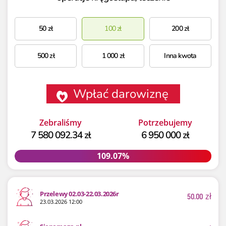
50
zł
100
zł
200
zł
500
zł
1 000
zł
Inna kwota
Wpłać darowiznę
Zebraliśmy
Potrzebujemy
7 580 092.34 zł
6 950 000 zł
109.07%
109.07%
Przelewy 02.03-22.03.2026r
50.00
zł
23.03.2026 12:00