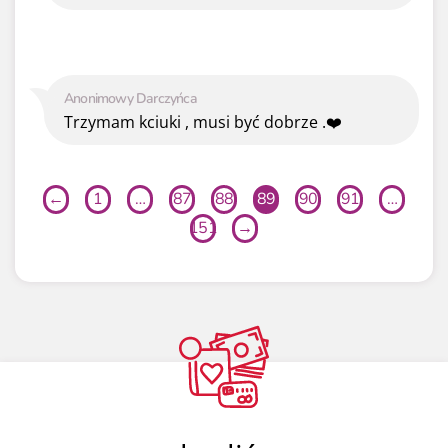
Anonimowy Darczyńca
Trzymam kciuki , musi być dobrze .❤️
←
1
…
87
88
89
90
91
…
151
→