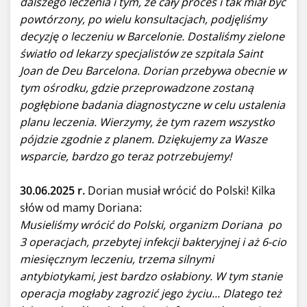
dalszego leczenia i tym, że cały proces i tak miał być
powtórzony, po wielu konsultacjach, podjęliśmy
decyzję o leczeniu w Barcelonie. Dostaliśmy zielone
światło od lekarzy specjalistów ze szpitala Saint
Joan de Deu Barcelona. Dorian przebywa obecnie w
tym ośrodku, gdzie przeprowadzone zostaną
pogłębione badania diagnostyczne w celu ustalenia
planu leczenia. Wierzymy, że tym razem wszystko
pójdzie zgodnie z planem. Dziękujemy za Wasze
wsparcie, bardzo go teraz potrzebujemy!
30.06.2025 r.
Dorian musiał wrócić do Polski! Kilka
słów od mamy Doriana:
Musieliśmy wrócić do Polski, organizm Doriana po
3 operacjach, przebytej infekcji bakteryjnej i aż 6-cio
miesięcznym leczeniu, trzema silnymi
antybiotykami, jest bardzo osłabiony. W tym stanie
operacja mogłaby zagrozić jego życiu... Dlatego też