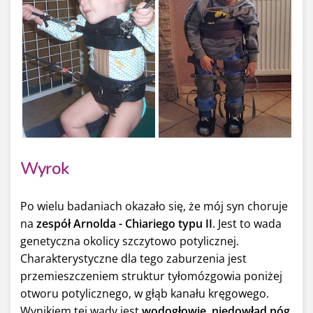
Wyrok
Po wielu badaniach okazało się, że mój syn choruje
na
zespół Arnolda - Chiariego typu II
. Jest to wada
genetyczna okolicy szczytowo potylicznej.
Charakterystyczne dla tego zaburzenia jest
przemieszczeniem struktur tyłomózgowia poniżej
otworu potylicznego, w głąb kanału kręgowego.
Wynikiem tej wady jest
wodogłowie
,
niedowład nóg
,