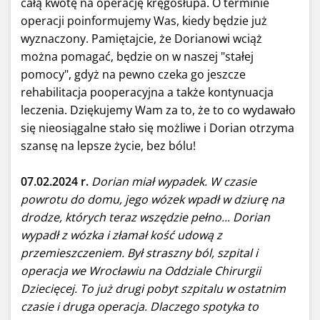
całą kwotę na operację kręgosłupa. O terminie
operacji poinformujemy Was, kiedy będzie już
wyznaczony. Pamiętajcie, że Dorianowi wciąż
można pomagać, będzie on w naszej "stałej
pomocy", gdyż na pewno czeka go jeszcze
rehabilitacja pooperacyjna a także kontynuacja
leczenia. Dziękujemy Wam za to, że to co wydawało
się nieosiągalne stało się możliwe i Dorian otrzyma
szansę na lepsze życie, bez bólu!
07.02.2024 r.
Dorian miał wypadek. W czasie
powrotu do domu, jego wózek wpadł w dziurę na
drodze, których teraz wszędzie pełno... Dorian
wypadł z wózka i złamał kość udową z
przemieszczeniem. Był straszny ból, szpital i
operacja we Wrocławiu na Oddziale Chirurgii
Dziecięcej. To już drugi pobyt szpitalu w ostatnim
czasie i druga operacja. Dlaczego spotyka to