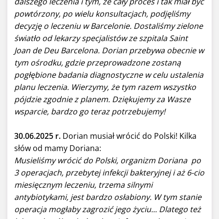
dalszego leczenia i tym, że cały proces i tak miał być
powtórzony, po wielu konsultacjach, podjęliśmy
decyzję o leczeniu w Barcelonie. Dostaliśmy zielone
światło od lekarzy specjalistów ze szpitala Saint
Joan de Deu Barcelona. Dorian przebywa obecnie w
tym ośrodku, gdzie przeprowadzone zostaną
pogłębione badania diagnostyczne w celu ustalenia
planu leczenia. Wierzymy, że tym razem wszystko
pójdzie zgodnie z planem. Dziękujemy za Wasze
wsparcie, bardzo go teraz potrzebujemy!
30.06.2025 r.
Dorian musiał wrócić do Polski! Kilka
słów od mamy Doriana:
Musieliśmy wrócić do Polski, organizm Doriana po
3 operacjach, przebytej infekcji bakteryjnej i aż 6-cio
miesięcznym leczeniu, trzema silnymi
antybiotykami, jest bardzo osłabiony. W tym stanie
operacja mogłaby zagrozić jego życiu... Dlatego też