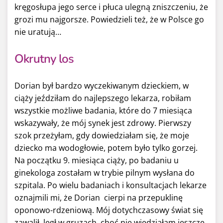
kręgosłupa jego serce i płuca ulegną zniszczeniu, że
grozi mu najgorsze. Powiedzieli też, że w Polsce go
nie uratują…
Okrutny los
Dorian był bardzo wyczekiwanym dzieckiem, w
ciąży jeździłam do najlepszego lekarza, robiłam
wszystkie możliwe badania, które do 7 miesiąca
wskazywały, że mój synek jest zdrowy. Pierwszy
szok przeżyłam, gdy dowiedziałam się, że moje
dziecko ma wodogłowie, potem było tylko gorzej.
Na początku 9. miesiąca ciąży, po badaniu u
ginekologa zostałam w trybie pilnym wysłana do
szpitala. Po wielu badaniach i konsultacjach lekarze
oznajmili mi, że Dorian cierpi na przepuklinę
oponowo-rdzeniową. Mój dotychczasowy świat się
zawalił, legł w gruzach, choć nie wiedziałam jeszcze