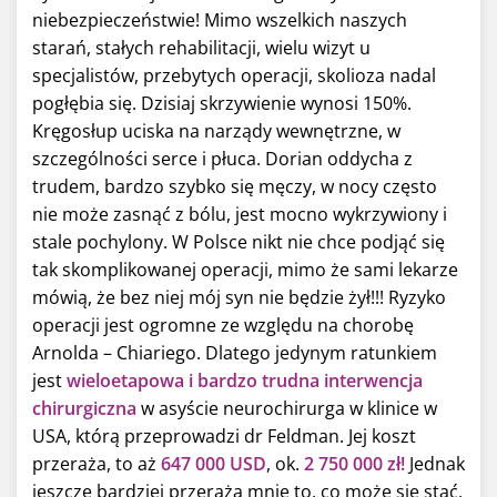
niebezpieczeństwie! Mimo wszelkich naszych
starań, stałych rehabilitacji, wielu wizyt u
specjalistów, przebytych operacji, skolioza nadal
pogłębia się. Dzisiaj skrzywienie wynosi 150%.
Kręgosłup uciska na narządy wewnętrzne, w
szczególności serce i płuca. Dorian oddycha z
trudem, bardzo szybko się męczy, w nocy często
nie może zasnąć z bólu, jest mocno wykrzywiony i
stale pochylony. W Polsce nikt nie chce podjąć się
tak skomplikowanej operacji, mimo że sami lekarze
mówią, że bez niej mój syn nie będzie żył!!! Ryzyko
operacji jest ogromne ze względu na chorobę
Arnolda – Chiariego. Dlatego jedynym ratunkiem
jest
wieloetapowa i bardzo trudna interwencja
chirurgiczna
w asyście neurochirurga w klinice w
USA, którą przeprowadzi dr Feldman. Jej koszt
przeraża, to aż
647 000 USD
, ok.
2 750 000 zł!
Jednak
jeszcze bardziej przeraża mnie to, co może się stać,