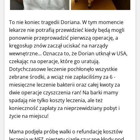
To nie koniec tragedii Doriana. W tym momencie
lekarze nie potrafią przewidzieć kiedy będą mogli
ponownie przeprowadzić pierwszą operację, a
kręgosłup znów zaczął uciskać na narządy
wewnętrzne... Oznacza to, że Dorian utknął w USA,
czekając na operacje, które go uratują.
Dotychczasowe leczenie pochłonęło wszystkie
zebrane środki, a wciąż nie zapłaciliśmy za 6 -
miesięczne leczenie bakterii oraz całej kwoty za
dwie operacje czyszczenia ran! Na barki mamy
spadają nie tylko koszty leczenia, ale też
konieczność zapłaty za nieprzewidziany pobyt i
życie na miejscu!
Mama podjęła próbę walki o refundację kosztów
leczenia w NFZ, niestety ciągle rzucane kłody pod