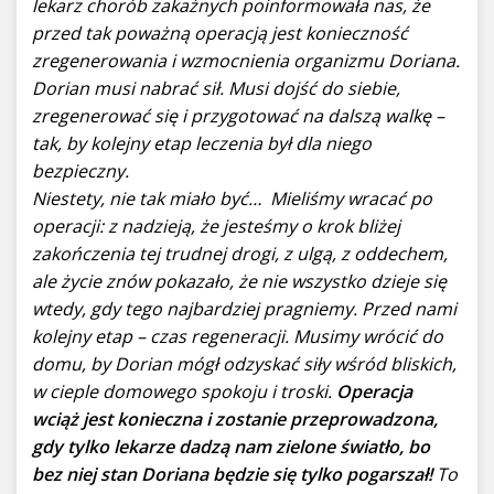
lekarz chorób zakaźnych poinformowała nas, że
przed tak poważną operacją jest konieczność
zregenerowania i wzmocnienia organizmu Doriana.
Dorian musi nabrać sił. Musi dojść do siebie,
zregenerować się i przygotować na dalszą walkę –
tak, by kolejny etap leczenia był dla niego
bezpieczny.
Niestety, nie tak miało być…
Mieliśmy wracać po
operacji: z nadzieją, że jesteśmy o krok bliżej
zakończenia tej trudnej drogi, z ulgą, z oddechem,
ale życie znów pokazało, że nie wszystko dzieje się
wtedy, gdy tego najbardziej pragniemy.
Przed nami
kolejny etap – czas regeneracji. Musimy wrócić do
domu, by Dorian mógł odzyskać siły wśród bliskich,
w cieple domowego spokoju i troski.
Operacja
wciąż jest konieczna i zostanie przeprowadzona,
gdy tylko lekarze dadzą nam zielone światło, bo
bez niej stan Doriana będzie się tylko pogarszał!
To