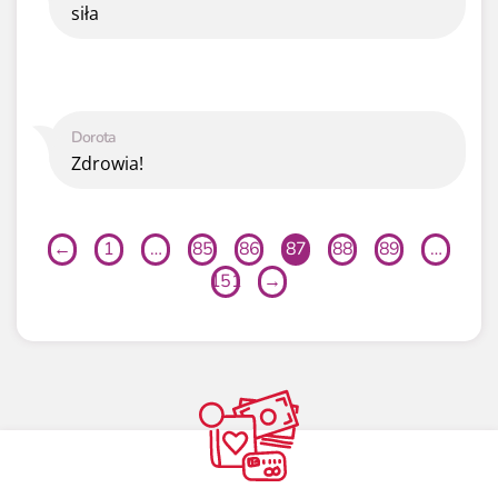
siła
Dorota
Zdrowia!
←
1
…
85
86
87
88
89
…
151
→