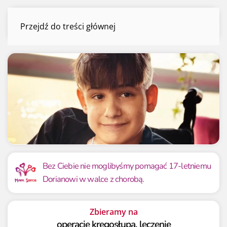
Dorian Dzieża
Przejdź do treści głównej
Menu
Mamy już
Potrzebujemy
7 580 092.34 zł
6 950 000 zł
Bez Ciebie nie moglibyśmy pomagać 17-letniemu
Dorianowi w walce z chorobą.
109.07%
109.07%
Zbieramy na
operacje kręgosłupa, leczenie