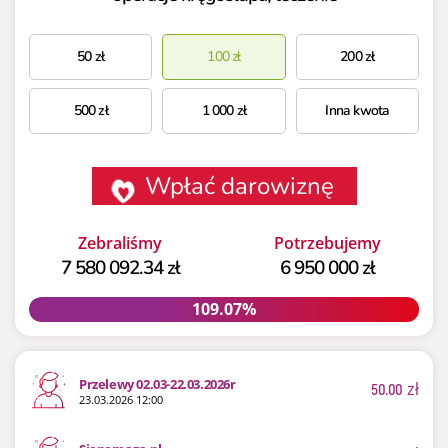
50
zł
100
zł
200
zł
500
zł
1 000
zł
Inna kwota
Wpłać darowiznę
Zebraliśmy
Potrzebujemy
7 580 092.34 zł
6 950 000 zł
109.07%
109.07%
Przelewy 02.03-22.03.2026r
50.00
zł
23.03.2026 12:00