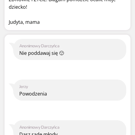
dziecko!
Judyta, mama
Anonimowy Darczyńca
Nie poddawaj się 🙂
Jerzy
Powodzenia
Anonimowy Darczyńca
Dasz radę młody.