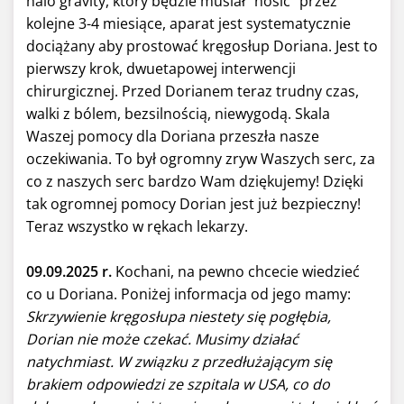
halo gravity, który będzie musiał "nosić" przez
kolejne 3-4 miesiące, aparat jest systematycznie
dociążany aby prostować kręgosłup Doriana. Jest to
pierwszy krok, dwuetapowej interwencji
chirurgicznej. Przed Dorianem teraz trudny czas,
walki z bólem, bezsilnością, niewygodą. Skala
Waszej pomocy dla Doriana przeszła nasze
oczekiwania. To był ogromny zryw Waszych serc, za
co z naszych serc bardzo Wam dziękujemy! Dzięki
tak ogromnej pomocy Dorian jest już bezpieczny!
Teraz wszystko w rękach lekarzy.
09.09.2025 r.
Kochani, na pewno chcecie wiedzieć
co u Doriana. Poniżej informacja od jego mamy:
Skrzywienie kręgosłupa niestety się pogłębia,
Dorian nie może czekać. Musimy działać
natychmiast. W związku z przedłużającym się
brakiem odpowiedzi ze szpitala w USA, co do