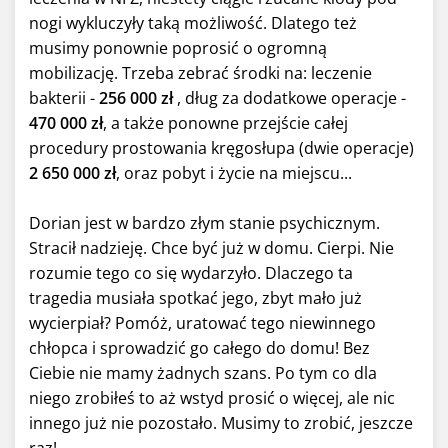
nogi wykluczyły taką możliwość. Dlatego też
musimy ponownie poprosić o ogromną
mobilizację. Trzeba zebrać środki na: leczenie
bakterii -
256 000 zł
, dług za dodatkowe operacje -
470 000 zł
, a także ponowne przejście całej
procedury prostowania kręgosłupa (dwie operacje)
2 650 000 zł
, oraz pobyt i życie na miejscu...
Dorian jest w bardzo złym stanie psychicznym.
Stracił nadzieję. Chce być już w domu. Cierpi. Nie
rozumie tego co się wydarzyło. Dlaczego ta
tragedia musiała spotkać jego, zbyt mało już
wycierpiał? Pomóż, uratować tego niewinnego
chłopca i sprowadzić go całego do domu! Bez
Ciebie nie mamy żadnych szans. Po tym co dla
niego zrobiłeś to aż wstyd prosić o więcej, ale nic
innego już nie pozostało. Musimy to zrobić, jeszcze