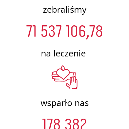
zebraliśmy
71 537 106,78
na leczenie
wsparło nas
178 382