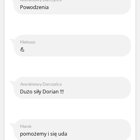
Powodzenia
Mateusz
💪
Anonimowy Darczyńca
Dużo siły Dorian !!!
Marek
pomożemy i się uda