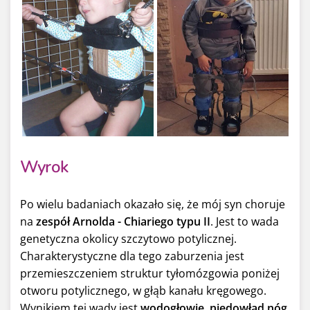
Wyrok
Po wielu badaniach okazało się, że mój syn choruje
na
zespół Arnolda - Chiariego typu II
. Jest to wada
genetyczna okolicy szczytowo potylicznej.
Charakterystyczne dla tego zaburzenia jest
przemieszczeniem struktur tyłomózgowia poniżej
otworu potylicznego, w głąb kanału kręgowego.
Wynikiem tej wady jest
wodogłowie
,
niedowład nóg
,