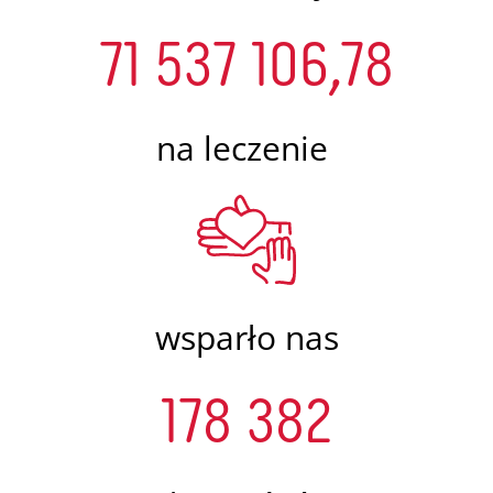
71 537 106,78
na leczenie
wsparło nas
178 382