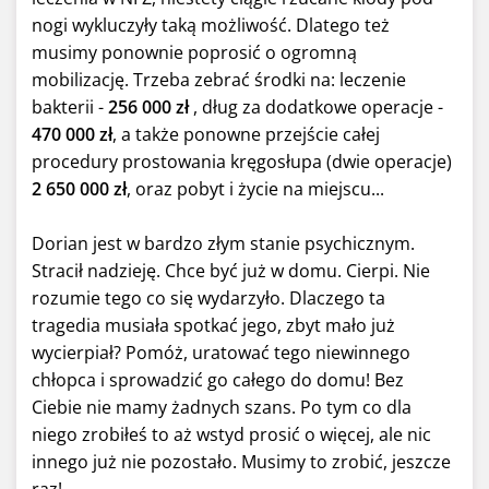
nogi wykluczyły taką możliwość. Dlatego też
musimy ponownie poprosić o ogromną
mobilizację. Trzeba zebrać środki na: leczenie
bakterii -
256 000 zł
, dług za dodatkowe operacje -
470 000 zł
, a także ponowne przejście całej
procedury prostowania kręgosłupa (dwie operacje)
2 650 000 zł
, oraz pobyt i życie na miejscu...
Dorian jest w bardzo złym stanie psychicznym.
Stracił nadzieję. Chce być już w domu. Cierpi. Nie
rozumie tego co się wydarzyło. Dlaczego ta
tragedia musiała spotkać jego, zbyt mało już
wycierpiał? Pomóż, uratować tego niewinnego
chłopca i sprowadzić go całego do domu! Bez
Ciebie nie mamy żadnych szans. Po tym co dla
niego zrobiłeś to aż wstyd prosić o więcej, ale nic
innego już nie pozostało. Musimy to zrobić, jeszcze