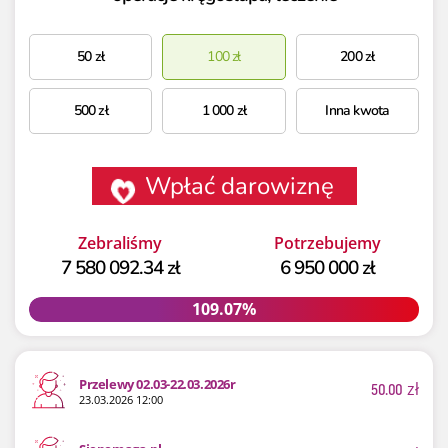
50
zł
100
zł
200
zł
500
zł
1 000
zł
Inna kwota
Wpłać darowiznę
Zebraliśmy
Potrzebujemy
7 580 092.34 zł
6 950 000 zł
109.07%
109.07%
Przelewy 02.03-22.03.2026r
50.00
zł
23.03.2026 12:00