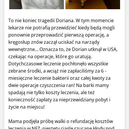
To nie koniec tragedii Doriana. W tym momencie
lekarze nie potrafią przewidzieć kiedy będą mogli
ponownie przeprowadzić pierwszą operację, a
kręgosłup znów zaczął uciskać na narządy
wewnętrzne... Oznacza to, że Dorian utknął w USA,
czekając na operacje, które go uratują.
Dotychczasowe leczenie pochłonęło wszystkie
zebrane środki, a wciąż nie zapłaciliśmy za 6 -
miesięczne leczenie bakterii oraz całej kwoty za
dwie operacje czyszczenia ran! Na barki mamy
spadają nie tylko koszty leczenia, ale też
konieczność zapłaty za nieprzewidziany pobyt i
życie na miejscu!
Mama podjęła próbę walki o refundację kosztów
leczenia w NFZ, niestety ciągle rzucane kłody pod