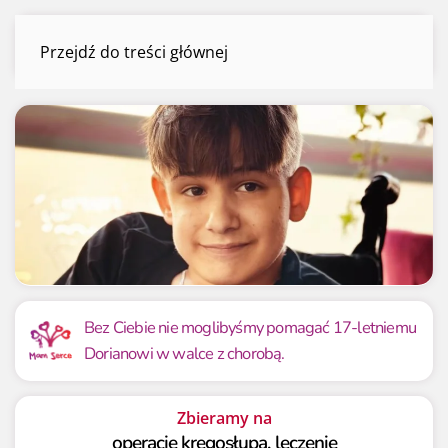
Dorian Dzieża
Przejdź do treści głównej
Menu
Mamy już
Potrzebujemy
7 580 092.34 zł
6 950 000 zł
Bez Ciebie nie moglibyśmy pomagać 17-letniemu
Dorianowi w walce z chorobą.
109.07%
109.07%
Zbieramy na
operacje kręgosłupa, leczenie