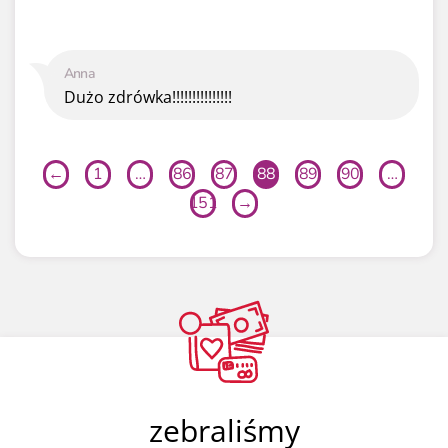
Anna
Dużo zdrówka!!!!!!!!!!!!!!!
←
1
…
86
87
88
89
90
…
151
→
zebraliśmy