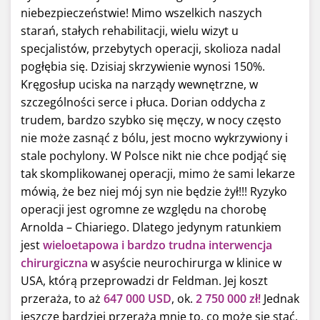
niebezpieczeństwie! Mimo wszelkich naszych
starań, stałych rehabilitacji, wielu wizyt u
specjalistów, przebytych operacji, skolioza nadal
pogłębia się. Dzisiaj skrzywienie wynosi 150%.
Kręgosłup uciska na narządy wewnętrzne, w
szczególności serce i płuca. Dorian oddycha z
trudem, bardzo szybko się męczy, w nocy często
nie może zasnąć z bólu, jest mocno wykrzywiony i
stale pochylony. W Polsce nikt nie chce podjąć się
tak skomplikowanej operacji, mimo że sami lekarze
mówią, że bez niej mój syn nie będzie żył!!! Ryzyko
operacji jest ogromne ze względu na chorobę
Arnolda – Chiariego. Dlatego jedynym ratunkiem
jest
wieloetapowa i bardzo trudna interwencja
chirurgiczna
w asyście neurochirurga w klinice w
USA, którą przeprowadzi dr Feldman. Jej koszt
przeraża, to aż
647 000 USD
, ok.
2 750 000 zł!
Jednak
jeszcze bardziej przeraża mnie to, co może się stać,