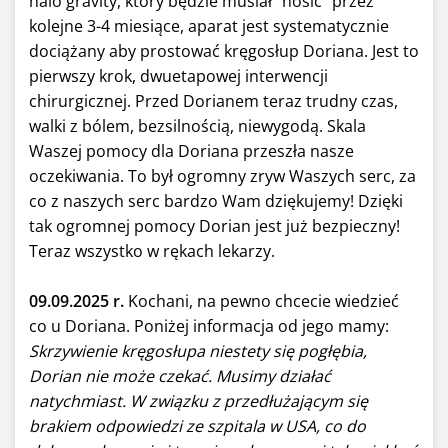
halo gravity, który będzie musiał "nosić" przez
kolejne 3-4 miesiące, aparat jest systematycznie
dociążany aby prostować kręgosłup Doriana. Jest to
pierwszy krok, dwuetapowej interwencji
chirurgicznej. Przed Dorianem teraz trudny czas,
walki z bólem, bezsilnością, niewygodą. Skala
Waszej pomocy dla Doriana przeszła nasze
oczekiwania. To był ogromny zryw Waszych serc, za
co z naszych serc bardzo Wam dziękujemy! Dzięki
tak ogromnej pomocy Dorian jest już bezpieczny!
Teraz wszystko w rękach lekarzy.
09.09.2025 r.
Kochani, na pewno chcecie wiedzieć
co u Doriana. Poniżej informacja od jego mamy:
Skrzywienie kręgosłupa niestety się pogłębia,
Dorian nie może czekać. Musimy działać
natychmiast. W związku z przedłużającym się
brakiem odpowiedzi ze szpitala w USA, co do