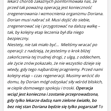
lekarz chorób zakaźnych poinformowała nas, że
przed tak poważną operacją jest konieczność
zregenerowania i wzmocnienia organizmu Doriana.
Dorian musi nabrać sił. Musi dojść do siebie,
zregenerować się i przygotować na dalszą walkę –
tak, by kolejny etap leczenia był dla niego
bezpieczny.
Niestety, nie tak miało być…
Mieliśmy wracać po
operacji: z nadzieją, że jesteśmy o krok bliżej
zakończenia tej trudnej drogi, z ulgą, z oddechem,
ale życie znów pokazało, że nie wszystko dzieje się
wtedy, gdy tego najbardziej pragniemy.
Przed nami
kolejny etap – czas regeneracji. Musimy wrócić do
domu, by Dorian mógł odzyskać siły wśród bliskich,
w cieple domowego spokoju i troski.
Operacja
wciąż jest konieczna i zostanie przeprowadzona,
gdy tylko lekarze dadzą nam zielone światło, bo
bez niej stan Doriana będzie się tylko pogarszał!
To