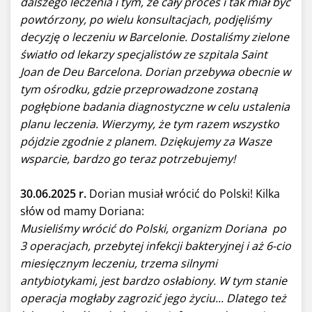
dalszego leczenia i tym, że cały proces i tak miał być
powtórzony, po wielu konsultacjach, podjęliśmy
decyzję o leczeniu w Barcelonie. Dostaliśmy zielone
światło od lekarzy specjalistów ze szpitala Saint
Joan de Deu Barcelona. Dorian przebywa obecnie w
tym ośrodku, gdzie przeprowadzone zostaną
pogłębione badania diagnostyczne w celu ustalenia
planu leczenia. Wierzymy, że tym razem wszystko
pójdzie zgodnie z planem. Dziękujemy za Wasze
wsparcie, bardzo go teraz potrzebujemy!
30.06.2025 r.
Dorian musiał wrócić do Polski! Kilka
słów od mamy Doriana:
Musieliśmy wrócić do Polski, organizm Doriana po
3 operacjach, przebytej infekcji bakteryjnej i aż 6-cio
miesięcznym leczeniu, trzema silnymi
antybiotykami, jest bardzo osłabiony. W tym stanie
operacja mogłaby zagrozić jego życiu... Dlatego też