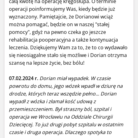
całą kwotę na operację kręgosłupa. O terminie
operacji poinformujemy Was, kiedy będzie już
wyznaczony. Pamiętajcie, że Dorianowi wciąż
można pomagać, będzie on w naszej "stałej
pomocy", gdyż na pewno czeka go jeszcze
rehabilitacja pooperacyjna a także kontynuacja
leczenia. Dziękujemy Wam za to, że to co wydawało
się nieosiągalne stało się możliwe i Dorian otrzyma
szansę na lepsze życie, bez bólu!
07.02.2024 r.
Dorian miał wypadek. W czasie
powrotu do domu, jego wózek wpadł w dziurę na
drodze, których teraz wszędzie pełno... Dorian
wypadł z wózka i złamał kość udową z
przemieszczeniem. Był straszny ból, szpital i
operacja we Wrocławiu na Oddziale Chirurgii
Dziecięcej. To już drugi pobyt szpitalu w ostatnim
czasie i druga operacja. Dlaczego spotyka to