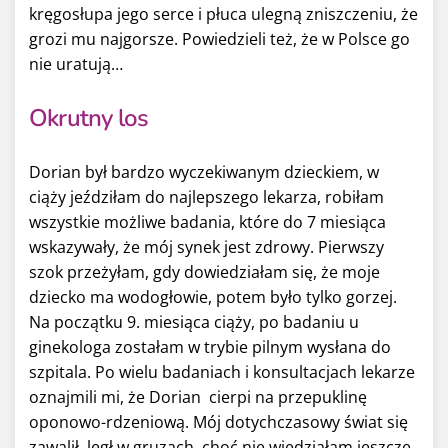
kręgosłupa jego serce i płuca ulegną zniszczeniu, że
grozi mu najgorsze. Powiedzieli też, że w Polsce go
nie uratują…
Okrutny los
Dorian był bardzo wyczekiwanym dzieckiem, w
ciąży jeździłam do najlepszego lekarza, robiłam
wszystkie możliwe badania, które do 7 miesiąca
wskazywały, że mój synek jest zdrowy. Pierwszy
szok przeżyłam, gdy dowiedziałam się, że moje
dziecko ma wodogłowie, potem było tylko gorzej.
Na początku 9. miesiąca ciąży, po badaniu u
ginekologa zostałam w trybie pilnym wysłana do
szpitala. Po wielu badaniach i konsultacjach lekarze
oznajmili mi, że Dorian cierpi na przepuklinę
oponowo-rdzeniową. Mój dotychczasowy świat się
zawalił, legł w gruzach, choć nie wiedziałam jeszcze