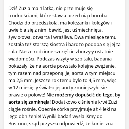
Dziś Zuzia ma 4 latka, nie przejmuje się
trudnościami, które stawia przed nią choroba.
Chodzi do przedszkola, ma koleżanki i kolegów i
uwielbia się z nimi bawić. Jest uśmiechnięta,
żywiołowa, otwarta i wrażliwa. Dwa miesiące temu
została też starszą siostrą i bardzo podoba się jej ta
rola. Nasze rodzinne szczęście zburzyły ostatnie
wiadomości. Podczas wizyty w szpitalu, badania
pokazały, że na aorcie powstało kolejne zwężenie,
tym razem nad przeponą. Jej aorta w tym miejscu
ma 2,5 mm. Jeszcze rok temu było to 4,5 mm, więc
w 12 miesięcy światło jej aorty zmniejszyło się
prawie o połowę!
Nie możemy dopuścić do tego, by
aorta się zamknęła!
Dodatkowo ciśnienie krwi Zuzi
ciągle rośnie. Obecnie córka przyjmuje aż 4 leki na
jego obniżenie! Wyniki badań wysłaliśmy do
Bostonu, skąd przyszła odpowiedź, że konieczna