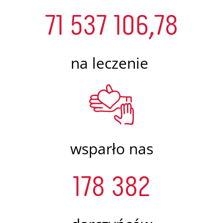
71 537 106,78
na leczenie
wsparło nas
178 382