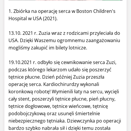
1. Zbiórka na operację serca w Boston Children's
Hospital w USA (2021).
13.10. 2021 r. Zuzia wraz z rodzicami przyleciała do
USA. Dzięki Waszemu ogromnemu zaangażowaniu
mogliśmy zakupić im bilety lotnicze.
19.10.2021 r. odbyło się cewnikowanie serca Zuzi,
podczas którego
lekarzom udało się poszerzyć
tętnice płucne.
Dzień później Zuzia przeszła
operację serca. Kardiochirurdzy wykonali
koronkową robotę! W
ymienili łaty na sercu, wycięli
cały stent, poszerzyli tętnice płucne, pień płucny,
tętnice dogłowowe, tętnice wieńcowe, tętnicę
podobojczykową oraz usunęli śmiertelnie
niebezpiecznego tętniaka. Dziewczynka po operacji
bardzo szybko nabrała sił i dzięki temu została