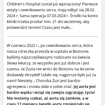
Children's Hospital został już wyznaczony! Pierwsze
wizyty i cewnikowaniu serca, mają odbyć się 28.02.
2024 r. Sama operacja 07.03.2024 r. Środki na konto
kliniki trzeba przelać min. 21 dni wcześniej, aby
potwierdzić termin! Czasu jest mało...
W czerwcu 2022 r., po cewnikowaniu serca, które
nasza córeczka przeszła w szpitalu w Bostonie,
byliśmy najszczęśliwszymi rodzicami na świecie.
Słowa lekarzy, że wszystko jest już dobrze i jest
szansa, że Zuzia nie wróci do Bostonu na leczenie
dodawały skrzydeł! Udało się, najgorsze było już za
nami! Niestety… Choroba Zuzi jest bardzo
agresywna i znowu dała o sobie znać.
Jej aorta jest
bardzo wąska i wciąż się zawęża zagrażając życiu!
Nie możemy czekać, aż aorta się zamknie, a w
ciągu 12 miesięcy światło aorty zmniejszyło się