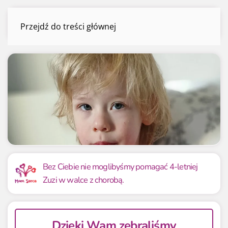
Zuzia Bereza
Przejdź do treści głównej
Menu
Mamy już
Potrzebujemy
1 468 133.99 zł
1 350 000 zł
Bez Ciebie nie moglibyśmy pomagać 4-letniej
Zuzi w walce z chorobą.
108.75%
108.75%
Dzięki Wam zebraliśmy