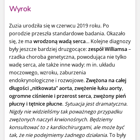
Wyrok
Zuzia urodziła się w czerwcu 2019 roku. Po
porodzie przeszła standardowe badania. Okazało
się, że ma
wrodzoną wadą serca
… Kolejne diagnozy
były jeszcze bardziej druzgocące:
zespół Williamsa
–
rzadka choroba genetyczna, powodująca nie tylko
wadę serca, ale także inne wady: m in. układu
moczowego, wzroku, zaburzenia
endokrynologiczne i rozwojowe.
Zwężona na całej
długości „nitkowata” aorta
,
zwężenie łuku aorty
,
ogromne ciśnienie i przerost serca
,
zwężony pień
płucny i tętnice płucne
.
Sytuacja jest dramatyczna.
Nigdy nie widzieliśmy tak poważnego przypadku
zwężonych naczyń krwionośnych. Będziemy
konsultować to z kardiochirurgami, ale może być
tak, że nie podejmiemy żadnego działania
. To były