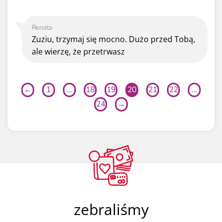
Renata
Zuziu, trzymaj się mocno. Dużo przed Tobą,
ale wierzę, że przetrwasz
←
1
…
18
19
20
21
22
…
24
→
zebraliśmy