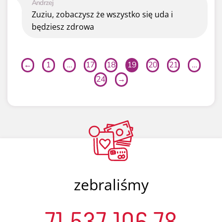
Andrzej
Zuziu, zobaczysz że wszystko się uda i
będziesz zdrowa
←
1
…
17
18
19
20
21
…
24
→
zebraliśmy
71 537 106,78