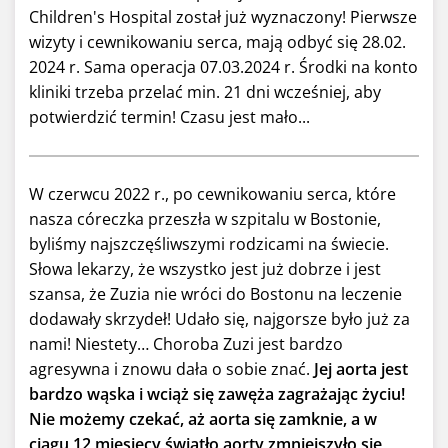
Children's Hospital został już wyznaczony! Pierwsze
wizyty i cewnikowaniu serca, mają odbyć się 28.02.
2024 r. Sama operacja 07.03.2024 r. Środki na konto
kliniki trzeba przelać min. 21 dni wcześniej, aby
potwierdzić termin! Czasu jest mało...
W czerwcu 2022 r., po cewnikowaniu serca, które
nasza córeczka przeszła w szpitalu w Bostonie,
byliśmy najszczęśliwszymi rodzicami na świecie.
Słowa lekarzy, że wszystko jest już dobrze i jest
szansa, że Zuzia nie wróci do Bostonu na leczenie
dodawały skrzydeł! Udało się, najgorsze było już za
nami! Niestety… Choroba Zuzi jest bardzo
agresywna i znowu dała o sobie znać.
Jej aorta jest
bardzo wąska i wciąż się zawęża zagrażając życiu!
Nie możemy czekać, aż aorta się zamknie, a w
ciągu 12 miesięcy światło aorty zmniejszyło się