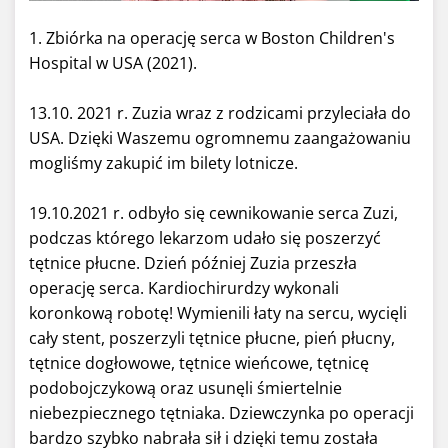
1. Zbiórka na operację serca w Boston Children's
Hospital w USA (2021).
13.10. 2021 r. Zuzia wraz z rodzicami przyleciała do
USA. Dzięki Waszemu ogromnemu zaangażowaniu
mogliśmy zakupić im bilety lotnicze.
19.10.2021 r. odbyło się cewnikowanie serca Zuzi,
podczas którego
lekarzom udało się poszerzyć
tętnice płucne.
Dzień później Zuzia przeszła
operację serca. Kardiochirurdzy wykonali
koronkową robotę! W
ymienili łaty na sercu, wycięli
cały stent, poszerzyli tętnice płucne, pień płucny,
tętnice dogłowowe, tętnice wieńcowe, tętnicę
podobojczykową oraz usunęli śmiertelnie
niebezpiecznego tętniaka. Dziewczynka po operacji
bardzo szybko nabrała sił i dzięki temu została