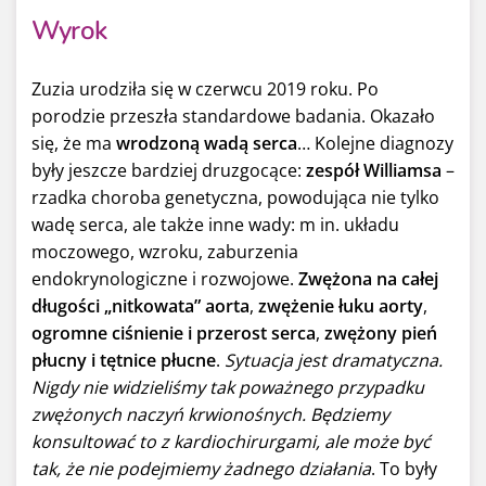
Wyrok
Zuzia urodziła się w czerwcu 2019 roku. Po
porodzie przeszła standardowe badania. Okazało
się, że ma
wrodzoną wadą serca
… Kolejne diagnozy
były jeszcze bardziej druzgocące:
zespół Williamsa
–
rzadka choroba genetyczna, powodująca nie tylko
wadę serca, ale także inne wady: m in. układu
moczowego, wzroku, zaburzenia
endokrynologiczne i rozwojowe.
Zwężona na całej
długości „nitkowata” aorta
,
zwężenie łuku aorty
,
ogromne ciśnienie i przerost serca
,
zwężony pień
płucny i tętnice płucne
.
Sytuacja jest dramatyczna.
Nigdy nie widzieliśmy tak poważnego przypadku
zwężonych naczyń krwionośnych. Będziemy
konsultować to z kardiochirurgami, ale może być
tak, że nie podejmiemy żadnego działania
. To były