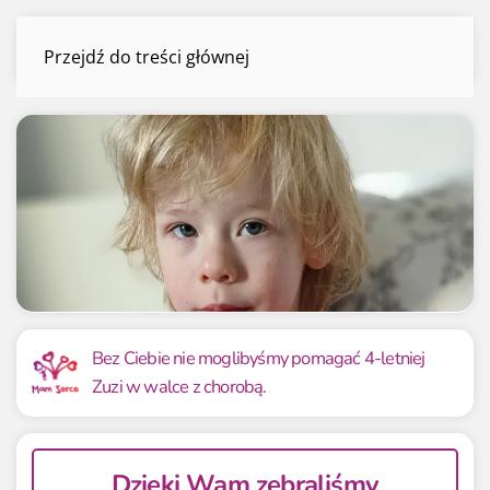
Zuzia Bereza
Przejdź do treści głównej
Menu
Mamy już
Potrzebujemy
1 468 133.99 zł
1 350 000 zł
Bez Ciebie nie moglibyśmy pomagać 4-letniej
Zuzi w walce z chorobą.
108.75%
108.75%
Dzięki Wam zebraliśmy