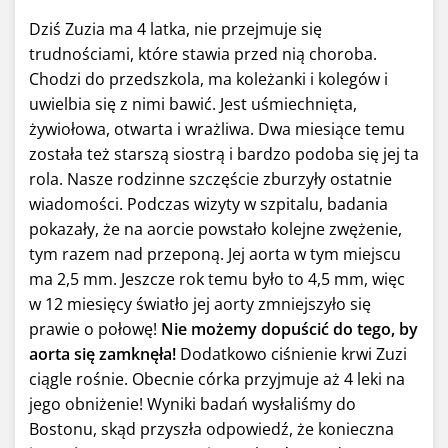
Dziś Zuzia ma 4 latka, nie przejmuje się
trudnościami, które stawia przed nią choroba.
Chodzi do przedszkola, ma koleżanki i kolegów i
uwielbia się z nimi bawić. Jest uśmiechnięta,
żywiołowa, otwarta i wrażliwa. Dwa miesiące temu
została też starszą siostrą i bardzo podoba się jej ta
rola. Nasze rodzinne szczęście zburzyły ostatnie
wiadomości. Podczas wizyty w szpitalu, badania
pokazały, że na aorcie powstało kolejne zwężenie,
tym razem nad przeponą. Jej aorta w tym miejscu
ma 2,5 mm. Jeszcze rok temu było to 4,5 mm, więc
w 12 miesięcy światło jej aorty zmniejszyło się
prawie o połowę!
Nie możemy dopuścić do tego, by
aorta się zamknęła!
Dodatkowo ciśnienie krwi Zuzi
ciągle rośnie. Obecnie córka przyjmuje aż 4 leki na
jego obniżenie! Wyniki badań wysłaliśmy do
Bostonu, skąd przyszła odpowiedź, że konieczna