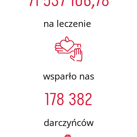
na leczenie
wsparło nas
178 382
darczyńców