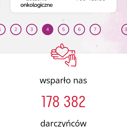
onkologiczne
1
2
3
4
5
6
7
…
3
wsparło nas
178 382
darczyńców