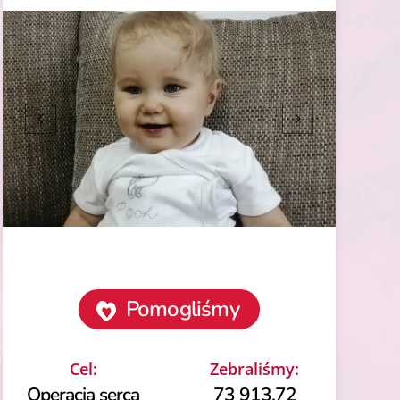
Pomogliśmy
Cel:
Zebraliśmy:
Operacja serca
73 913.72