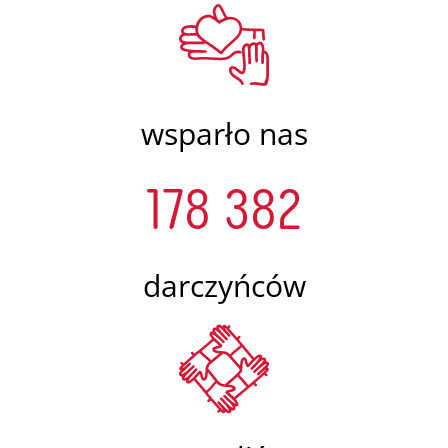
wsparło nas
178 382
darczyńców