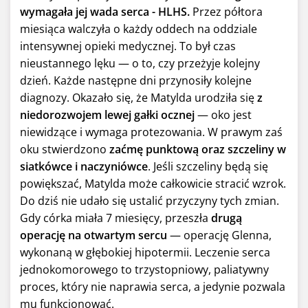
wymagała jej wada serca - HLHS.
Przez półtora
miesiąca walczyła o każdy oddech na oddziale
intensywnej opieki medycznej. To był czas
nieustannego lęku — o to, czy przeżyje kolejny
dzień. Każde następne dni przynosiły kolejne
diagnozy. Okazało się, że Matylda urodziła się
z
niedorozwojem lewej gałki ocznej
— oko jest
niewidzące i wymaga protezowania. W prawym zaś
oku stwierdzono
zaćmę punktową oraz szczeliny w
siatkówce i naczyniówce
. Jeśli szczeliny będą się
powiększać, Matylda może całkowicie stracić wzrok.
Do dziś nie udało się ustalić przyczyny tych zmian.
Gdy córka miała 7 miesięcy, przeszła
drugą
operację na otwartym sercu
— operację Glenna,
wykonaną w głębokiej hipotermii. Leczenie serca
jednokomorowego to trzystopniowy, paliatywny
proces, który nie naprawia serca, a jedynie pozwala
mu funkcjonować.