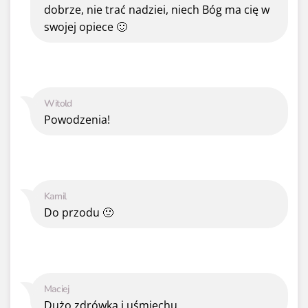
dobrze, nie trać nadziei, niech Bóg ma cię w
swojej opiece 🙂
Witold
Powodzenia!
Kamil
Do przodu 🙂
Maciej
Dużo zdrówka i uśmiechu