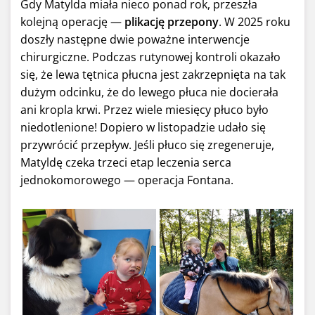
Gdy Matylda miała nieco ponad rok, przeszła
kolejną operację —
plikację przepony
. W 2025 roku
doszły następne dwie poważne interwencje
chirurgiczne. Podczas rutynowej kontroli okazało
się, że lewa tętnica płucna jest zakrzepnięta na tak
dużym odcinku, że do lewego płuca nie docierała
ani kropla krwi. Przez wiele miesięcy płuco było
niedotlenione! Dopiero w listopadzie udało się
przywrócić przepływ. Jeśli płuco się zregeneruje,
Matyldę czeka trzeci etap leczenia serca
jednokomorowego — operacja Fontana.