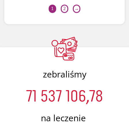
1
2
→
zebraliśmy
71 537 106,78
na leczenie