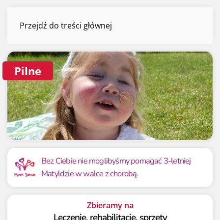
Matylda Mańka
Przejdź do treści głównej
Menu
Pilne
Mamy już
Potrzebujemy
20 610 zł
100 000 zł
Bez Ciebie nie moglibyśmy pomagać 3-letniej
Matyldzie w walce z chorobą.
20.61%
20.61%
Zbieramy na
Leczenie, rehabilitację, sprzęty