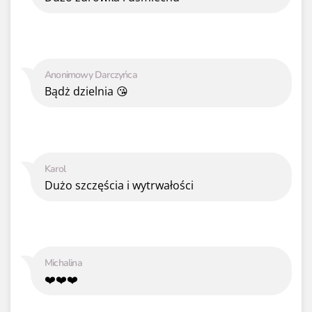
Anonimowy Darczyńca
Bądż dzielnia 😘
Karol
Dużo szczęścia i wytrwałości
Michalina
❤️❤️❤️