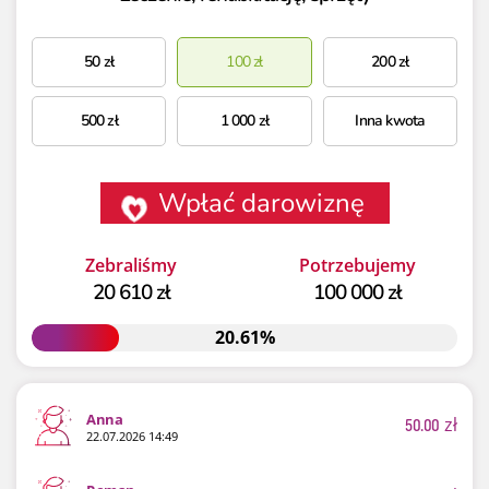
50
zł
100
zł
200
zł
500
zł
1 000
zł
Inna kwota
Wpłać darowiznę
Zebraliśmy
Potrzebujemy
20 610 zł
100 000 zł
20.61%
20.61%
Anna
50.00
zł
22.07.2026 14:49