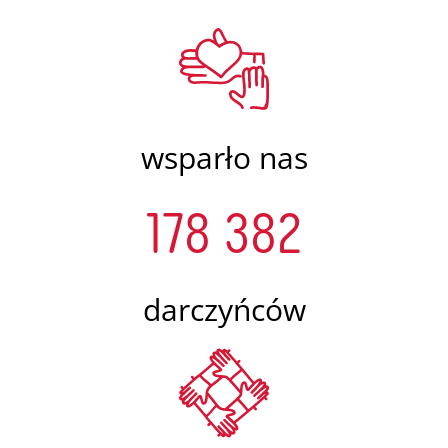
wsparło nas
178 382
darczyńców