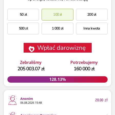
50
zł
100
zł
200
zł
500
zł
1 000
zł
Inna kwota
Wpłać darowiznę
Zebraliśmy
Potrzebujemy
205 003.07 zł
160 000 zł
128.13%
128.13%
Anonim
20.00
zł
06.08.2026 15:48