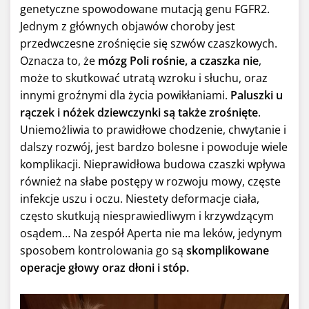
genetyczne spowodowane mutacją genu FGFR2.
Jednym z głównych objawów choroby jest
przedwczesne zrośnięcie się szwów czaszkowych.
Oznacza to, że
mózg Poli rośnie, a czaszka nie
,
może to skutkować utratą wzroku i słuchu, oraz
innymi groźnymi dla życia powikłaniami.
Paluszki u
rączek i nóżek dziewczynki są także zrośnięte
.
Uniemożliwia to prawidłowe chodzenie, chwytanie i
dalszy rozwój, jest bardzo bolesne i powoduje wiele
komplikacji. Nieprawidłowa budowa czaszki wpływa
również na słabe postępy w rozwoju mowy, częste
infekcje uszu i oczu. Niestety deformacje ciała,
często skutkują niesprawiedliwym i krzywdzącym
osądem… Na zespół Aperta nie ma leków, jedynym
sposobem kontrolowania go są
skomplikowane
operacje głowy oraz dłoni i stóp.