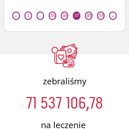
←
1
…
35
36
37
38
39
→
zebraliśmy
71 537 106,78
na leczenie