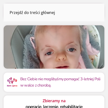
Pola Brol
Przejdź do treści głównej
Menu
Mamy już
Potrzebujemy
205 003.07 zł
160 000 zł
Bez Ciebie nie moglibyśmy pomagać 3-letniej Poli
w walce z chorobą.
128.13%
128.13%
Zbieramy na
operacje, leczenie, rehabilitację