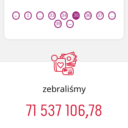
←
1
…
33
34
35
36
37
…
39
→
zebraliśmy
71 537 106,78