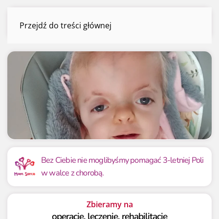
Pola Brol
Przejdź do treści głównej
Menu
Mamy już
Potrzebujemy
204 983.07 zł
160 000 zł
Bez Ciebie nie moglibyśmy pomagać 3-letniej Poli
w walce z chorobą.
128.11%
128.11%
Zbieramy na
operacje, leczenie, rehabilitację