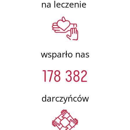
na leczenie
wsparło nas
178 382
darczyńców