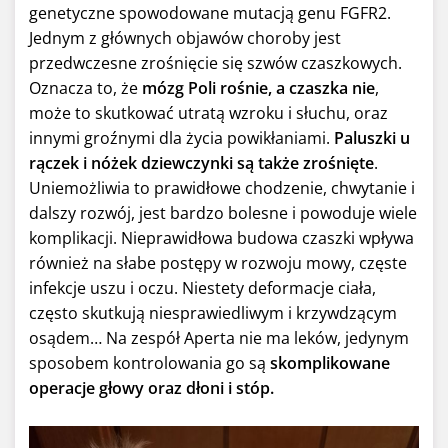
genetyczne spowodowane mutacją genu FGFR2.
Jednym z głównych objawów choroby jest
przedwczesne zrośnięcie się szwów czaszkowych.
Oznacza to, że
mózg Poli rośnie, a czaszka nie
,
może to skutkować utratą wzroku i słuchu, oraz
innymi groźnymi dla życia powikłaniami.
Paluszki u
rączek i nóżek dziewczynki są także zrośnięte
.
Uniemożliwia to prawidłowe chodzenie, chwytanie i
dalszy rozwój, jest bardzo bolesne i powoduje wiele
komplikacji. Nieprawidłowa budowa czaszki wpływa
również na słabe postępy w rozwoju mowy, częste
infekcje uszu i oczu. Niestety deformacje ciała,
często skutkują niesprawiedliwym i krzywdzącym
osądem… Na zespół Aperta nie ma leków, jedynym
sposobem kontrolowania go są
skomplikowane
operacje głowy oraz dłoni i stóp.