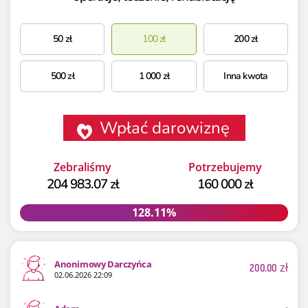
50
zł
100
zł
200
zł
500
zł
1 000
zł
Inna kwota
Wpłać darowiznę
Zebraliśmy
Potrzebujemy
204 983.07 zł
160 000 zł
128.11%
128.11%
Anonimowy Darczyńca
200.00
zł
02.06.2026 22:09