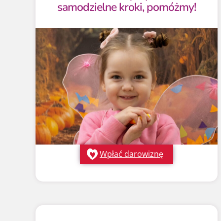
samodzielne kroki, pomóżmy!
Wpłać darowiznę