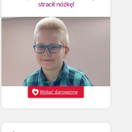
stracił nóżkę!
Wpłać darowiznę