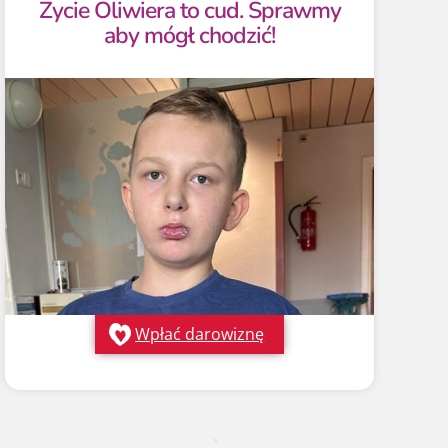
Życie Oliwiera to cud. Sprawmy
aby mógł chodzić!
Wpłać darowiznę