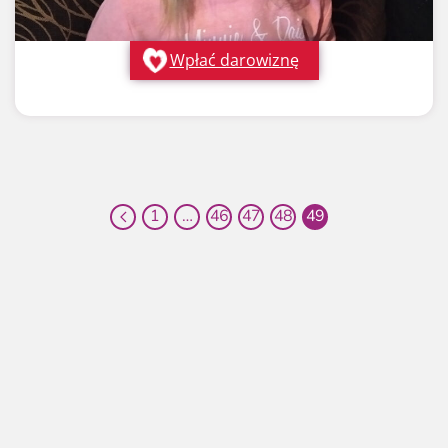
Wpłać darowiznę
1
…
46
47
48
49