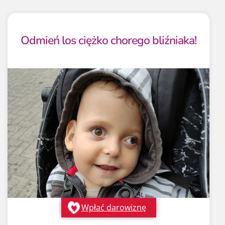
Odmień los ciężko chorego bliźniaka!
Wpłać darowiznę