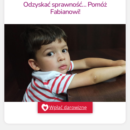
Odzyskać sprawność… Pomóż
Fabianowi!
Wpłać darowiznę