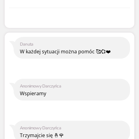
Danuta
W każdej sytuacji można pomóc 🥰💞❤️
Anonimowy Darczyńca
Wspieramy
Anonimowy Darczyńca
Trzymajcie się 🤞🌹