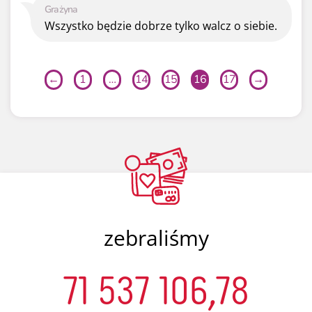
Grażyna
Wszystko będzie dobrze tylko walcz o siebie.
←
1
…
14
15
16
17
→
zebraliśmy
71 537 106,78