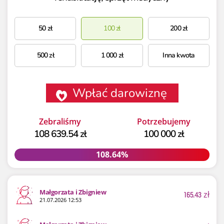
50
zł
100
zł
200
zł
500
zł
1 000
zł
Inna kwota
Wpłać darowiznę
Zebraliśmy
Potrzebujemy
108 639.54 zł
100 000 zł
108.64%
108.64%
Małgorzata i Zbigniew
165.43
zł
21.07.2026 12:53