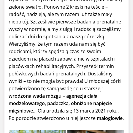
zielone światło. Ponowne 2 kreski na teście –
radość, nadzieja, ale tym razem już także mały
niepokój. Szczęśliwie pierwsze badania prenatalne
wyszły w normie, a my z ulgą i radością zaczęliśmy
odliczać dni do spotkania z naszą córeczką.
Wierzyliśmy, że tym razem uda nam się być
rodzicami, którzy spędzają czas ze swoim
dzieckiem na placach zabaw, a nie w szpitalach i
placówkach rehabilitacyjnych. Przyszedł termin
połówkowych badań prenatalnych. Dostaliśmy
wyniki – to nie mogła być prawda! U młodszej córki
potwierdzono tę samą wadę co u starszej:
wrodzona wada mózgu – agenezja ciała
modzelowatego, padaczka, obniżone napięcie
mięśniowe
… Ola urodziła się 13 marca 2021 roku.
Po porodzie stwierdzono u niej jeszcze
małogłowie
.