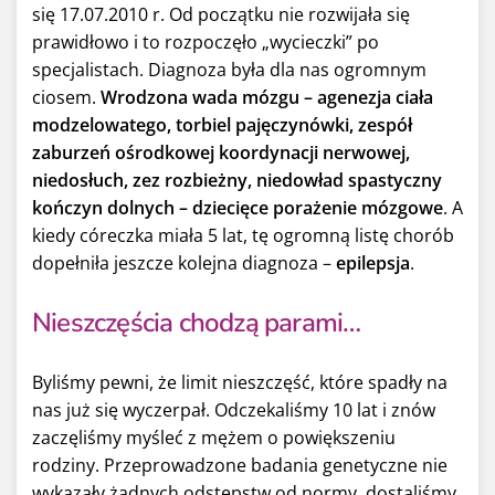
się 17.07.2010 r. Od początku nie rozwijała się
prawidłowo i to rozpoczęło „wycieczki” po
specjalistach. Diagnoza była dla nas ogromnym
ciosem.
Wrodzona wada mózgu – agenezja ciała
modzelowatego, torbiel pajęczynówki, zespół
zaburzeń ośrodkowej koordynacji nerwowej,
niedosłuch, zez rozbieżny, niedowład spastyczny
kończyn dolnych
– dziecięce porażenie mózgowe
. A
kiedy córeczka miała 5 lat, tę ogromną listę chorób
dopełniła jeszcze kolejna diagnoza –
epilepsja
.
Nieszczęścia chodzą parami…
Byliśmy pewni, że limit nieszczęść, które spadły na
nas już się wyczerpał. Odczekaliśmy 10 lat i znów
zaczęliśmy myśleć z mężem o powiększeniu
rodziny. Przeprowadzone badania genetyczne nie
wykazały żadnych odstępstw od normy, dostaliśmy