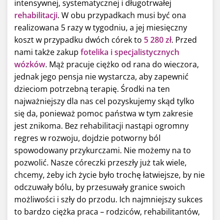
intensywnej, systematycznej i długotrwałej
rehabilitacji
. W obu przypadkach musi być ona
realizowana 5 razy w tygodniu, a jej miesięczny
koszt w przypadku dwóch córek to
5 280 zł
. Przed
nami także zakup
fotelika i specjalistycznych
wózków
. Mąż pracuje ciężko od rana do wieczora,
jednak jego pensja nie wystarcza, aby zapewnić
dzieciom potrzebną terapię. Środki na ten
najważniejszy dla nas cel pozyskujemy skąd tylko
się da, ponieważ pomoc państwa w tym zakresie
jest znikoma. Bez rehabilitacji nastąpi ogromny
regres w rozwoju, dojdzie potworny ból
spowodowany przykurczami. Nie możemy na to
pozwolić. Nasze córeczki przeszły już tak wiele,
chcemy, żeby ich życie było trochę łatwiejsze, by nie
odczuwały bólu, by przesuwały granice swoich
możliwości i szły do przodu. Ich najmniejszy sukces
to bardzo ciężka praca – rodziców, rehabilitantów,