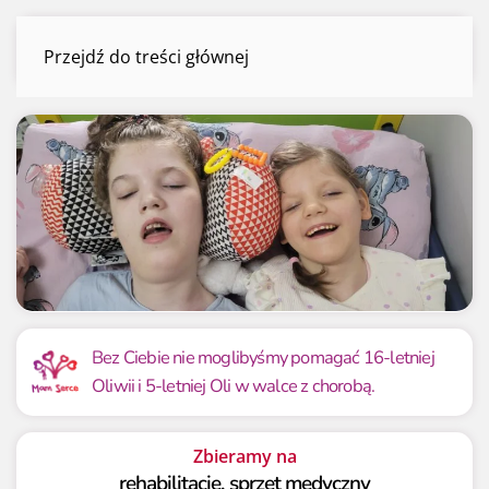
Oliwia i Ola Orda
Przejdź do treści głównej
Menu
Mamy już
Potrzebujemy
108 639.54 zł
100 000 zł
Bez Ciebie nie moglibyśmy pomagać 16-letniej
Oliwii i 5-letniej Oli w walce z chorobą.
108.64%
108.64%
Zbieramy na
rehabilitację, sprzęt medyczny