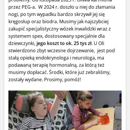
przez PEG-a. W 2024 r. doszło u niej do złamania
nogi, po tym wypadku bardzo skrzywił jej się
kręgosłup oraz biodra. Musimy jak najszybciej
zakupić specjalistyczny wózek inwalidzki wraz z
systemem spex, dostosowany specjalnie dla
dziewczynki,
jego koszt to ok. 25 tys zł
. U Oli
stwierdzono zbyt wczesne dojrzewanie, jest pod
stałą opieką endokrynologa i neurologa, ma
podawaną terapię hormonalną, za którą też
musimy dopłacać. Środki, które już zebraliśmy,
zostały wydane. Prosimy, pomóż!