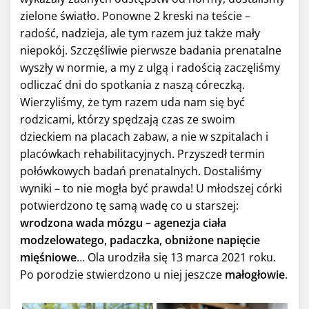
zielone światło. Ponowne 2 kreski na teście –
radość, nadzieja, ale tym razem już także mały
niepokój. Szczęśliwie pierwsze badania prenatalne
wyszły w normie, a my z ulgą i radością zaczęliśmy
odliczać dni do spotkania z naszą córeczką.
Wierzyliśmy, że tym razem uda nam się być
rodzicami, którzy spędzają czas ze swoim
dzieckiem na placach zabaw, a nie w szpitalach i
placówkach rehabilitacyjnych. Przyszedł termin
połówkowych badań prenatalnych. Dostaliśmy
wyniki – to nie mogła być prawda! U młodszej córki
potwierdzono tę samą wadę co u starszej:
wrodzona wada mózgu – agenezja ciała
modzelowatego, padaczka, obniżone napięcie
mięśniowe
… Ola urodziła się 13 marca 2021 roku.
Po porodzie stwierdzono u niej jeszcze
małogłowie
.