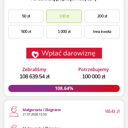
50
zł
100
zł
200
zł
500
zł
1 000
zł
Inna kwota
Wpłać darowiznę
Zebraliśmy
Potrzebujemy
108 639.54 zł
100 000 zł
108.64%
108.64%
Małgorzata i Zbigniew
165.43
zł
21.07.2026 12:53