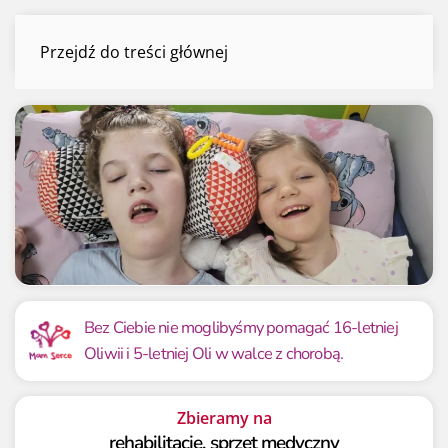
Oliwia i Ola Orda
Przejdź do treści głównej
Menu
Mamy już
Potrzebujemy
108 639.54 zł
100 000 zł
Bez Ciebie nie moglibyśmy pomagać 16-letniej
Oliwii i 5-letniej Oli w walce z chorobą.
108.64%
108.64%
Zbieramy na
rehabilitację, sprzęt medyczny