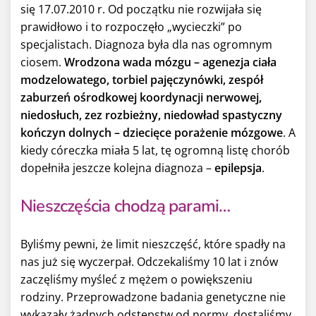
się 17.07.2010 r. Od początku nie rozwijała się
prawidłowo i to rozpoczęło „wycieczki” po
specjalistach. Diagnoza była dla nas ogromnym
ciosem.
Wrodzona wada mózgu – agenezja ciała
modzelowatego, torbiel pajęczynówki, zespół
zaburzeń ośrodkowej koordynacji nerwowej,
niedosłuch, zez rozbieżny, niedowład spastyczny
kończyn dolnych
– dziecięce porażenie mózgowe
. A
kiedy córeczka miała 5 lat, tę ogromną listę chorób
dopełniła jeszcze kolejna diagnoza –
epilepsja
.
Nieszczęścia chodzą parami…
Byliśmy pewni, że limit nieszczęść, które spadły na
nas już się wyczerpał. Odczekaliśmy 10 lat i znów
zaczęliśmy myśleć z mężem o powiększeniu
rodziny. Przeprowadzone badania genetyczne nie
wykazały żadnych odstępstw od normy, dostaliśmy