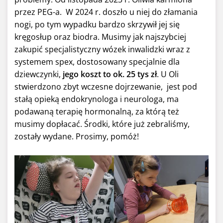
przez PEG-a. W 2024 r. doszło u niej do złamania
nogi, po tym wypadku bardzo skrzywił jej się
kręgosłup oraz biodra. Musimy jak najszybciej
zakupić specjalistyczny wózek inwalidzki wraz z
systemem spex, dostosowany specjalnie dla
dziewczynki,
jego koszt to ok. 25 tys zł
. U Oli
stwierdzono zbyt wczesne dojrzewanie, jest pod
stałą opieką endokrynologa i neurologa, ma
podawaną terapię hormonalną, za którą też
musimy dopłacać. Środki, które już zebraliśmy,
zostały wydane. Prosimy, pomóż!