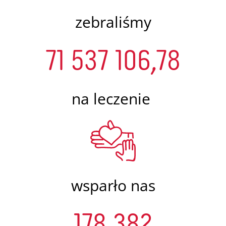
zebraliśmy
71 537 106,78
na leczenie
wsparło nas
178 382