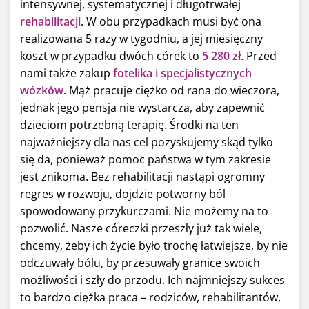
intensywnej, systematycznej i długotrwałej
rehabilitacji
. W obu przypadkach musi być ona
realizowana 5 razy w tygodniu, a jej miesięczny
koszt w przypadku dwóch córek to
5 280 zł
. Przed
nami także zakup
fotelika i specjalistycznych
wózków
. Mąż pracuje ciężko od rana do wieczora,
jednak jego pensja nie wystarcza, aby zapewnić
dzieciom potrzebną terapię. Środki na ten
najważniejszy dla nas cel pozyskujemy skąd tylko
się da, ponieważ pomoc państwa w tym zakresie
jest znikoma. Bez rehabilitacji nastąpi ogromny
regres w rozwoju, dojdzie potworny ból
spowodowany przykurczami. Nie możemy na to
pozwolić. Nasze córeczki przeszły już tak wiele,
chcemy, żeby ich życie było trochę łatwiejsze, by nie
odczuwały bólu, by przesuwały granice swoich
możliwości i szły do przodu. Ich najmniejszy sukces
to bardzo ciężka praca – rodziców, rehabilitantów,