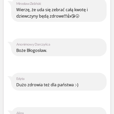
MirosławZieliński
Wierzę, że uda się zebrać całą kwotę i
dziewczyny będą zdrowe!!!👍😘🌝
Anonimowy Darczyńca
Boże Błogosław.
Edyta
Dużo zdrowia też dla państwa :⁠-⁠)
Alina