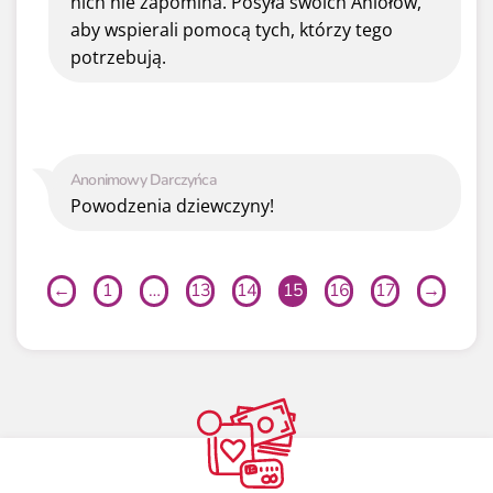
nich nie zapomina. Posyła swoich Aniołów,
aby wspierali pomocą tych, którzy tego
potrzebują.
Anonimowy Darczyńca
Powodzenia dziewczyny!
←
1
…
13
14
15
16
17
→