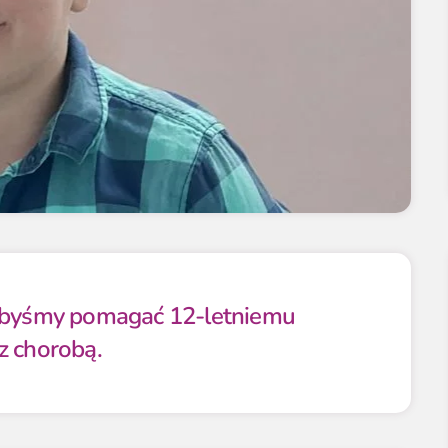
libyśmy pomagać 12-letniemu
z chorobą.