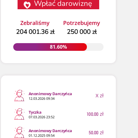
Wpłać darowiznę
Zebraliśmy
Potrzebujemy
204 001.36 zł
250 000 zł
81.60%
81.60%
Anonimowy Darczyńca
X
zł
12.03.2026 09:34
Tyczka
100.00
zł
07.03.2026 23:52
Anonimowy Darczyńca
50.00
zł
01.12.2025 09:54