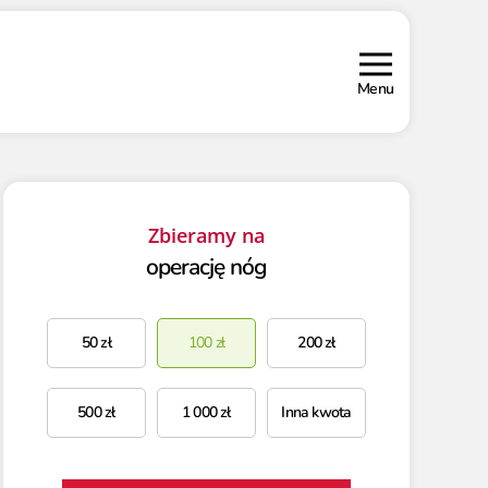
Menu
Zbieramy na
operację nóg
50
zł
100
zł
200
zł
500
zł
1 000
zł
Inna kwota