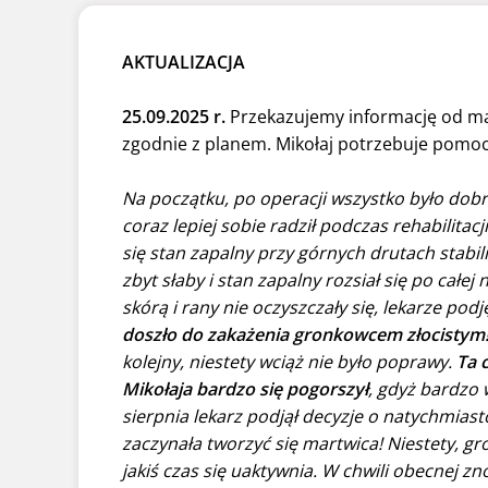
AKTUALIZACJA
25.09.2025 r.
Przekazujemy informację od mam
zgodnie z planem. Mikołaj potrzebuje pomoc
Na początku, po operacji wszystko było dobrz
coraz lepiej sobie radził podczas rehabilitac
się stan zapalny przy górnych drutach stabil
zbyt słaby i stan zapalny rozsiał się po całe
skórą i rany nie oczyszczały się, lekarze podj
doszło do zakażenia gronkowcem złocistym
kolejny, niestety wciąż nie było poprawy.
Ta 
Mikołaja bardzo się pogorszył
, gdyż bardzo 
sierpnia lekarz podjął decyzje o natychmia
zaczynała tworzyć się martwica! Niestety, g
jakiś czas się uaktywnia. W chwili obecnej zn