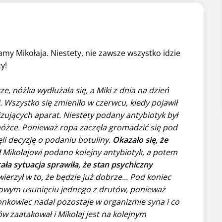
y Mikołaja. Niestety, nie zawsze wszystko idzie
y!
e, nóżka wydłużała się, a Miki z dnia na dzień
ji. Wszystko się zmieniło w czerwcu, kiedy pojawił
izujących aparat. Niestety podany antybiotyk był
j nóżce. Ponieważ ropa zaczęła gromadzić się pod
ęli decyzję o podaniu botuliny.
Okazało się, że
!
Mikołajowi podano kolejny antybiotyk, a potem
cała sytuacja sprawiła, że stan psychiczny
wierzył w to, że będzie już dobrze... Pod koniec
stowym usunięciu jednego z drutów, ponieważ
ronkowiec nadal pozostaje w organizmie syna i co
ów zaatakował i Mikołaj jest na kolejnym