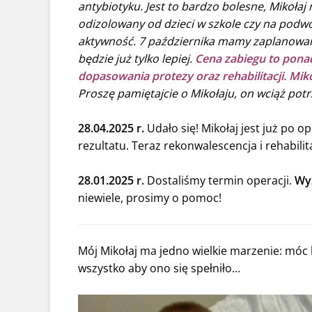
antybiotyku. Jest to bardzo bolesne, Mikołaj 
odizolowany od dzieci w szkole czy na podw
aktywność. 7 października mamy zaplanowane
będzie już tylko lepiej.
Cena zabiegu to ponad
dopasowania protezy oraz rehabilitacji.
Miko
Proszę pamiętajcie o Mikołaju, on wciąż pot
28.04.2025 r.
Udało się! Mikołaj jest już po op
rezultatu. Teraz rekonwalescencja i rehabilit
28.01.2025 r.
Dostaliśmy termin operacji.
Wyz
niewiele, prosimy o pomoc!
Mój Mikołaj ma jedno wielkie marzenie: móc 
wszystko aby ono się spełniło…