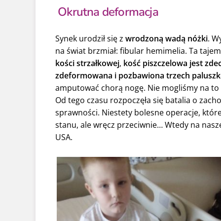
Okrutna deformacja
Synek urodził się z
wrodzoną wadą nóżki
. W
na świat brzmiał: fibular hemimelia. Ta taje
kości strzałkowej
,
kość piszczelowa jest zde
zdeformowana i pozbawiona trzech paluszk
amputować chorą nogę. Nie mogliśmy na to 
Od tego czasu rozpoczęła się batalia o zach
sprawności. Niestety bolesne operacje, które
stanu, ale wręcz przeciwnie… Wtedy na nasze
USA.