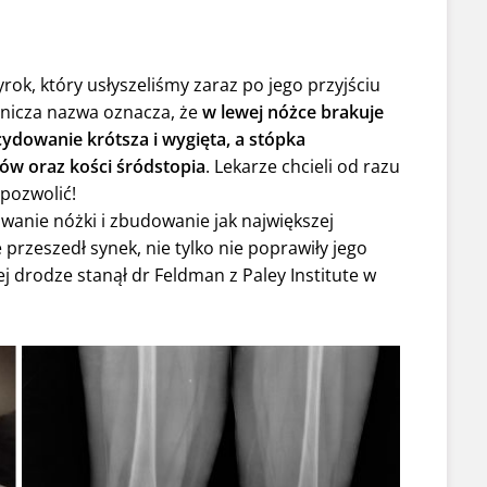
yrok, który usłyszeliśmy zaraz po jego przyjściu
mnicza nazwa oznacza, że
w lewej nóżce brakuje
cydowanie krótsza i wygięta, a stópka
ów oraz kości śródstopia
. Lekarze chcieli od razu
pozwolić!
owanie nóżki i zbudowanie jak największej
 przeszedł synek, nie tylko nie poprawiły jego
j drodze stanął dr Feldman z Paley Institute w