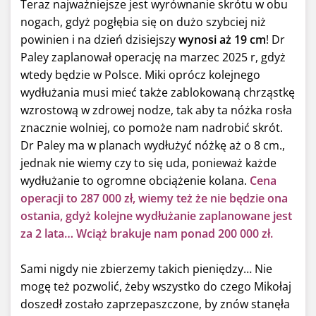
Teraz najważniejsze jest wyrównanie skrótu w obu
nogach, gdyż pogłębia się on dużo szybciej niż
powinien i na dzień dzisiejszy
wynosi aż 19 cm
! Dr
Paley zaplanował operację na marzec 2025 r, gdyż
wtedy będzie w Polsce. Miki oprócz kolejnego
wydłużania musi mieć także zablokowaną chrząstkę
wzrostową w zdrowej nodze, tak aby ta nóżka rosła
znacznie wolniej, co pomoże nam nadrobić skrót.
Dr Paley ma w planach wydłużyć nóżkę aż o 8 cm.,
jednak nie wiemy czy to się uda, ponieważ każde
wydłużanie to ogromne obciążenie kolana.
Cena
operacji to 287 000 zł, wiemy też że nie będzie ona
ostania, gdyż kolejne wydłużanie zaplanowane jest
za 2 lata… Wciąż brakuje nam ponad 200 000 zł.
Sami nigdy nie zbierzemy takich pieniędzy… Nie
mogę też pozwolić, żeby wszystko do czego Mikołaj
doszedł zostało zaprzepaszczone, by znów stanęła