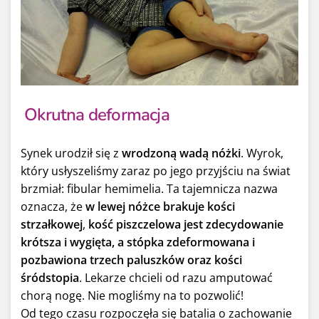
Okrutna deformacja
Synek urodził się z
wrodzoną wadą nóżki
. Wyrok,
który usłyszeliśmy zaraz po jego przyjściu na świat
brzmiał: fibular hemimelia. Ta tajemnicza nazwa
oznacza, że
w lewej nóżce brakuje kości
strzałkowej
,
kość piszczelowa jest zdecydowanie
krótsza i wygięta, a stópka zdeformowana i
pozbawiona trzech paluszków oraz kości
śródstopia
. Lekarze chcieli od razu amputować
chorą nogę. Nie mogliśmy na to pozwolić!
Od tego czasu rozpoczęła się batalia o zachowanie