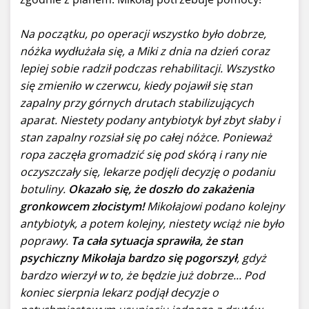
Na początku, po operacji wszystko było dobrze,
nóżka wydłużała się, a Miki z dnia na dzień coraz
lepiej sobie radził podczas rehabilitacji. Wszystko
się zmieniło w czerwcu, kiedy pojawił się stan
zapalny przy górnych drutach stabilizujących
aparat. Niestety podany antybiotyk był zbyt słaby i
stan zapalny rozsiał się po całej nóżce. Ponieważ
ropa zaczęła gromadzić się pod skórą i rany nie
oczyszczały się, lekarze podjęli decyzję o podaniu
botuliny.
Okazało się, że doszło do zakażenia
gronkowcem złocistym!
Mikołajowi podano kolejny
antybiotyk, a potem kolejny, niestety wciąż nie było
poprawy.
Ta cała sytuacja sprawiła, że stan
psychiczny Mikołaja bardzo się pogorszył
, gdyż
bardzo wierzył w to, że będzie już dobrze... Pod
koniec sierpnia lekarz podjął decyzje o