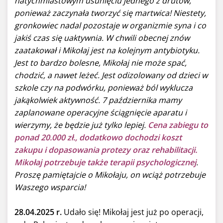
natychmiastowym usunięciu jednego z drutów,
ponieważ zaczynała tworzyć się martwica! Niestety,
gronkowiec nadal pozostaje w organizmie syna i co
jakiś czas się uaktywnia. W chwili obecnej znów
zaatakował i Mikołaj jest na kolejnym antybiotyku.
Jest to bardzo bolesne, Mikołaj nie może spać,
chodzić, a nawet leżeć. Jest odizolowany od dzieci w
szkole czy na podwórku, ponieważ ból wyklucza
jakąkolwiek aktywność. 7 października mamy
zaplanowane operacyjne ściągnięcie aparatu i
wierzymy, że będzie już tylko lepiej.
Cena zabiegu to
ponad 20.000 zł., dodatkowo dochodzi koszt
zakupu i dopasowania protezy oraz rehabilitacji.
Mikołaj potrzebuje także terapii psychologicznej
.
Proszę pamiętajcie o Mikołaju, on wciąż potrzebuje
Waszego wsparcia!
28.04.2025 r.
Udało się! Mikołaj jest już po operacji,