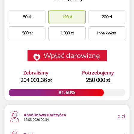
50
zł
100
zł
200
zł
500
zł
1 000
zł
Inna kwota
Wpłać darowiznę
Zebraliśmy
Potrzebujemy
204 001.36 zł
250 000 zł
81.60%
81.60%
Anonimowy Darczyńca
X
zł
12.03.2026 09:34