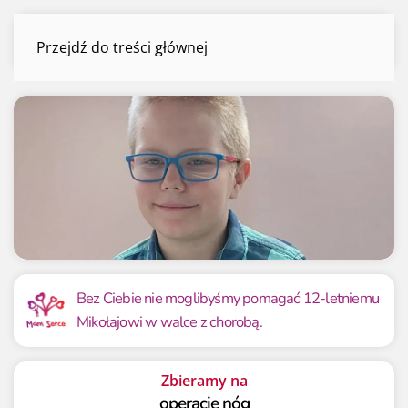
Mikołaj Wysoczański
Przejdź do treści głównej
Menu
Mamy już
Potrzebujemy
204 001.36 zł
250 000 zł
Bez Ciebie nie moglibyśmy pomagać 12-letniemu
Mikołajowi w walce z chorobą.
81.60%
81.60%
Zbieramy na
operację nóg