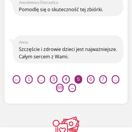
Anonimowy Darczyńca
Pomodlę się o skuteczność tej zbiórki.
Anna
Szczęście i zdrowie dzieci jest najważniejsze.
Całym sercem z Wami.
←
1
…
3
4
5
6
7
…
69
→