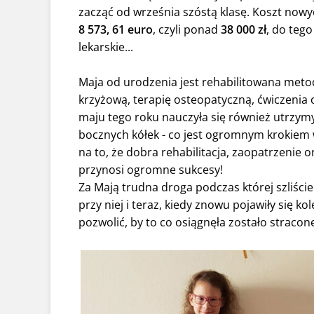
zacząć od września szóstą klasę. Koszt now
8 573, 61 euro
, czyli ponad
38 000 zł
, do tego
lekarskie...
Maja od urodzenia jest rehabilitowana meto
krzyżową, terapię osteopatyczną, ćwiczeni
maju tego roku nauczyła się również utrzym
bocznych kółek - co jest ogromnym krokiem 
na to, że dobra rehabilitacja, zaopatrzenie
przynosi ogromne sukcesy!
Za Mają trudna droga podczas której szliści
przy niej i teraz, kiedy znowu pojawiły się k
pozwolić, by to co osiągnęła zostało stracon