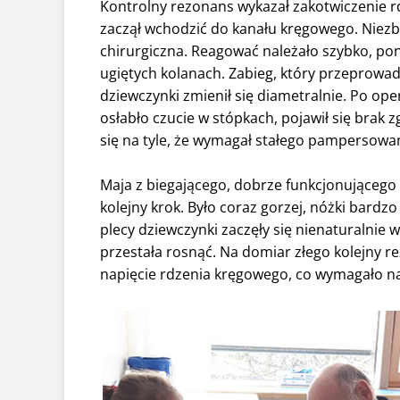
Kontrolny rezonans wykazał zakotwiczenie rd
zaczął wchodzić do kanału kręgowego. Niezb
chirurgiczna. Reagować należało szybko, po
ugiętych kolanach. Zabieg, który przeprowad
dziewczynki zmienił się diametralnie. Po ope
osłabło czucie w stópkach, pojawił się brak 
się na tyle, że wymagał stałego pampersowan
Maja z biegającego, dobrze funkcjonującego 
kolejny krok. Było coraz gorzej, nóżki bardzo
plecy dziewczynki zaczęły się nienaturalnie 
przestała rosnąć. Na domiar złego kolejny r
napięcie rdzenia kręgowego, co wymagało na