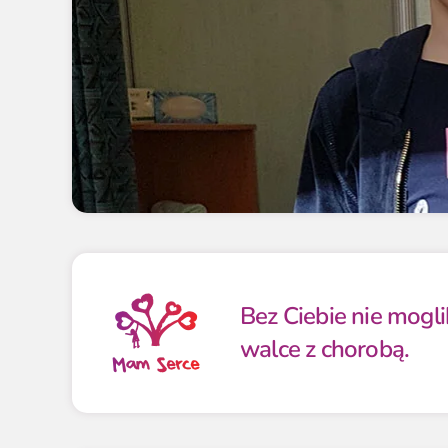
Bez Ciebie nie mogl
walce z chorobą.