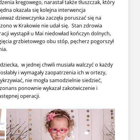
zenia kręgowego, narastał także tłuszczak, który
ędna okazała się kolejna interwencja
nieważ dziewczynka zaczęła poruszać się na
zono w Krakowie nie udał się. Stan zdrowia
racji wystąpił u Mai niedowład kończyn dolnych,
zgięcia grzbietowego obu stóp, pęcherz pogorszył
ia.
dziecka, w jednej chwili musiała walczyć o każdy
 osłabły i wymagały zaopatrzenia ich w ortezy,
wykrzywiać, nie mogła samodzielnie siedzieć,
ezonans ponownie wykazał zakotwiczenie i
stępnej operacji.