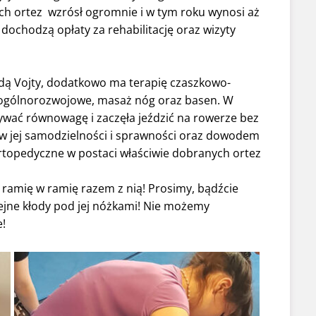
ych ortez wzrósł ogromnie i w tym roku wynosi aż
 dochodzą opłaty za rehabilitację oraz wizyty
dą Vojty, dodatkowo ma terapię czaszkowo-
a ogólnorozwojowe, masaż nóg oraz basen. W
ywać równowagę i zaczęła jeździć na rowerze bez
w jej samodzielności i sprawności oraz dowodem
 ortopedyczne w postaci właściwie dobranych ortez
e ramię w ramię razem z nią! Prosimy, bądźcie
olejne kłody pod jej nóżkami! Nie możemy
e!