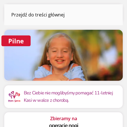
Kasia Kośmider
Przejdź do treści głównej
Menu
Pilne
Mamy już
Potrzebujemy
214 453.79 zł
450 000 zł
Bez Ciebie nie moglibyśmy pomagać 11-letniej
Kasi w walce z chorobą.
47.66%
47.66%
Zbieramy na
operację nogi