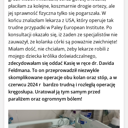
płaciłam za kolejne, koszmarnie drogie ortezy, ale
jej sprawność fizyczna tylko się pogarszała. W
końcu znalazłam lekarza z USA, który operuje tak
trudne przypadki w Paley European Institute. Po
konsultacji okazało się, iż żaden ze specjalistów nie
zauważył, że kolanka córki są poważnie zwichnięte!
Miałam dość, nie chciałam, żeby lekarze robili z
mojego dziecka królika doświadczalnego,
zdecydowałam się oddać Kasię w ręce dr. Davida
Feldmana. To on przeprowadził niezwykle
skomplikowane operacje obu kolan oraz stóp, a w
czerwcu 2024 r bardzo trudną i rozległą operację
kręgosłupa. Uratował ją tym samym przed
paraliżem oraz ogromnym bólem!