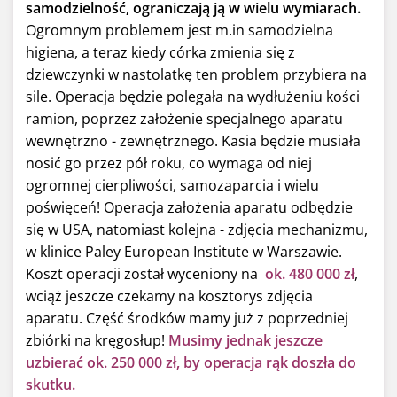
samodzielność, ograniczają ją w wielu wymiarach.
Ogromnym problemem jest m.in samodzielna
higiena, a teraz kiedy córka zmienia się z
dziewczynki w nastolatkę ten problem przybiera na
sile. Operacja będzie polegała na wydłużeniu kości
ramion, poprzez założenie specjalnego aparatu
wewnętrzno - zewnętrznego. Kasia będzie musiała
nosić go przez pół roku, co wymaga od niej
ogromnej cierpliwości, samozaparcia i wielu
poświęceń! Operacja założenia aparatu odbędzie
się w USA, natomiast kolejna - zdjęcia mechanizmu,
w klinice Paley European Institute w Warszawie.
Koszt operacji został wyceniony na
ok. 480 000 zł
,
wciąż jeszcze czekamy na kosztorys zdjęcia
aparatu. Część środków mamy już z poprzedniej
zbiórki na kręgosłup!
Musimy jednak jeszcze
uzbierać ok. 250 000 zł, by operacja rąk doszła do
skutku.