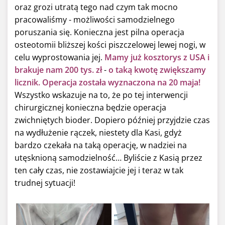
oraz grozi utratą tego nad czym tak mocno
pracowaliśmy - możliwości samodzielnego
poruszania się. Konieczna jest pilna operacja
osteotomii bliższej kości piszczelowej lewej nogi, w
celu wyprostowania jej.
Mamy już kosztorys z USA i
brakuje nam 200 tys. zł
-
o taką kwotę zwiększamy
licznik
. Operacja została wyznaczona na 20 maja!
Wszystko wskazuje na to, że po tej interwencji
chirurgicznej konieczna będzie operacja
zwichniętych bioder. Dopiero później przyjdzie czas
na wydłużenie rączek, niestety dla Kasi, gdyż
bardzo czekała na taką operację, w nadziei na
utęsknioną samodzielność… Byliście z Kasią przez
ten cały czas, nie zostawiajcie jej i teraz w tak
trudnej sytuacji!