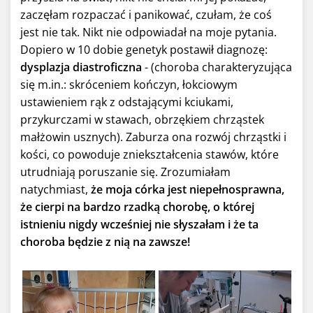
zaczęłam rozpaczać i panikować, czułam, że coś
jest nie tak. Nikt nie odpowiadał na moje pytania.
Dopiero w 10 dobie genetyk postawił diagnozę:
dysplazja diastroficzna
- (choroba charakteryzująca
się m.in.: skróceniem kończyn, łokciowym
ustawieniem rąk z odstającymi kciukami,
przykurczami w stawach, obrzękiem chrząstek
małżowin usznych). Zaburza ona rozwój chrząstki i
kości, co powoduje zniekształcenia stawów, które
utrudniają poruszanie się. Zrozumiałam
natychmiast,
że moja córka jest niepełnosprawna,
że cierpi na bardzo rzadką chorobę, o której
istnieniu nigdy wcześniej nie słyszałam i że ta
choroba będzie z nią na zawsze!