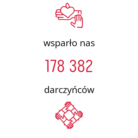
wsparło nas
178 382
darczyńców