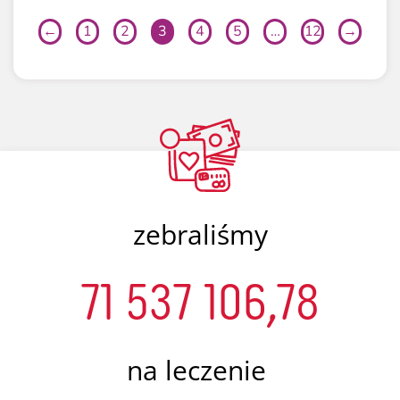
←
1
2
3
4
5
…
12
→
zebraliśmy
71 537 106,78
na leczenie