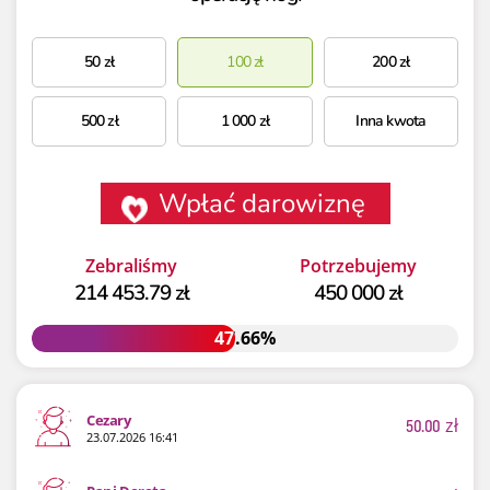
50
zł
100
zł
200
zł
500
zł
1 000
zł
Inna kwota
Wpłać darowiznę
Zebraliśmy
Potrzebujemy
214 453.79 zł
450 000 zł
47.66%
47.66%
Cezary
50.00
zł
23.07.2026 16:41