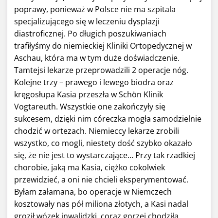
poprawy, ponieważ w Polsce nie ma szpitala
specjalizującego się w leczeniu dysplazji
diastroficznej. Po długich poszukiwaniach
trafiłyśmy do niemieckiej Kliniki Ortopedycznej w
Aschau, która ma w tym duże doświadczenie.
Tamtejsi lekarze przeprowadzili 2 operacje nóg.
Kolejne trzy – prawego i lewego biodra oraz
kręgosłupa Kasia przeszła w Schön Klinik
Vogtareuth. Wszystkie one zakończyły się
sukcesem, dzięki nim córeczka mogła samodzielnie
chodzić w ortezach. Niemieccy lekarze zrobili
wszystko, co mogli, niestety dość szybko okazało
się, że nie jest to wystarczające… Przy tak rzadkiej
chorobie, jaką ma Kasia, ciężko cokolwiek
przewidzieć, a oni nie chcieli eksperymentować.
Byłam załamana, bo operacje w Niemczech
kosztowały nas pół miliona złotych, a Kasi nadal
groził wózek inwalidzki, coraz gorzej chodziła,