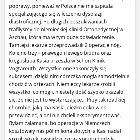
poprawy, ponieważ w Polsce nie ma szpitala
specjalizującego się w leczeniu dysplazji
diastroficznej. Po długich poszukiwaniach
trafiłyśmy do niemieckiej Kliniki Ortopedycznej w
Aschau, która ma w tym duże doświadczenie.
Tamtejsi lekarze przeprowadzili 2 operacje nóg.
Kolejne trzy – prawego i lewego biodra oraz
kręgosłupa Kasia przeszła w Schön Klinik
Vogtareuth. Wszystkie one zakończyły się
sukcesem, dzięki nim córeczka mogła samodzielnie
chodzić w ortezach. Niemieccy lekarze zrobili
wszystko, co mogli, niestety dość szybko okazało
się, że nie jest to wystarczające… Przy tak rzadkiej
chorobie, jaką ma Kasia, ciężko cokolwiek
przewidzieć, a oni nie chcieli eksperymentować.
Byłam załamana, bo operacje w Niemczech
kosztowały nas pół miliona złotych, a Kasi nadal
groził wózek inwalidzki, coraz gorzej chodziła,