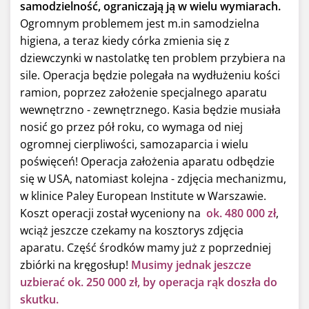
samodzielność, ograniczają ją w wielu wymiarach.
Ogromnym problemem jest m.in samodzielna
higiena, a teraz kiedy córka zmienia się z
dziewczynki w nastolatkę ten problem przybiera na
sile. Operacja będzie polegała na wydłużeniu kości
ramion, poprzez założenie specjalnego aparatu
wewnętrzno - zewnętrznego. Kasia będzie musiała
nosić go przez pół roku, co wymaga od niej
ogromnej cierpliwości, samozaparcia i wielu
poświęceń! Operacja założenia aparatu odbędzie
się w USA, natomiast kolejna - zdjęcia mechanizmu,
w klinice Paley European Institute w Warszawie.
Koszt operacji został wyceniony na
ok. 480 000 zł
,
wciąż jeszcze czekamy na kosztorys zdjęcia
aparatu. Część środków mamy już z poprzedniej
zbiórki na kręgosłup!
Musimy jednak jeszcze
uzbierać ok. 250 000 zł, by operacja rąk doszła do
skutku.