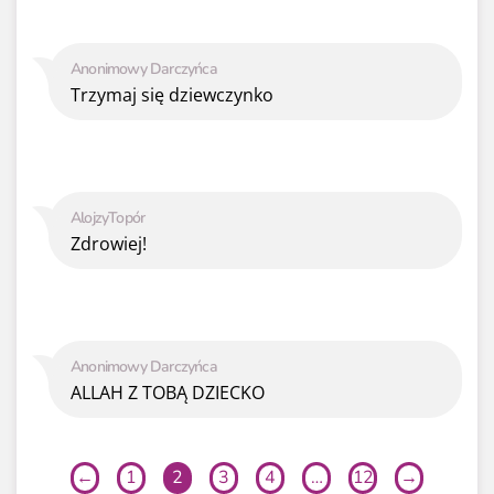
Anonimowy Darczyńca
Trzymaj się dziewczynko
AlojzyTopór
Zdrowiej!
Anonimowy Darczyńca
ALLAH Z TOBĄ DZIECKO
←
1
2
3
4
…
12
→