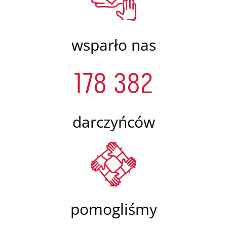
wsparło nas
178 382
darczyńców
pomogliśmy