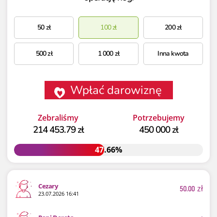
50
zł
100
zł
200
zł
500
zł
1 000
zł
Inna kwota
Wpłać darowiznę
Zebraliśmy
Potrzebujemy
214 453.79 zł
450 000 zł
47.66%
47.66%
Cezary
50.00
zł
23.07.2026 16:41