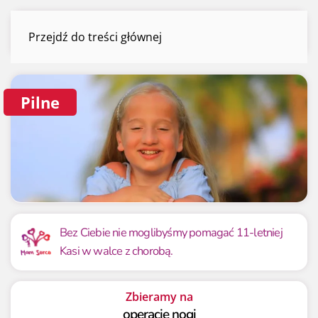
Kasia Kośmider
Przejdź do treści głównej
Menu
Pilne
Mamy już
Potrzebujemy
214 453.79 zł
450 000 zł
Bez Ciebie nie moglibyśmy pomagać 11-letniej
Kasi w walce z chorobą.
47.66%
47.66%
Zbieramy na
operację nogi