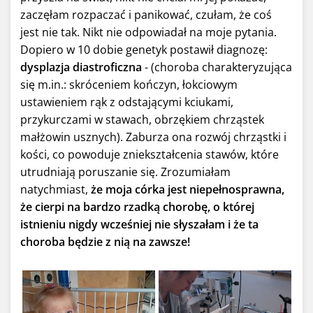
zaczęłam rozpaczać i panikować, czułam, że coś
jest nie tak. Nikt nie odpowiadał na moje pytania.
Dopiero w 10 dobie genetyk postawił diagnozę:
dysplazja diastroficzna
- (choroba charakteryzująca
się m.in.: skróceniem kończyn, łokciowym
ustawieniem rąk z odstającymi kciukami,
przykurczami w stawach, obrzękiem chrząstek
małżowin usznych). Zaburza ona rozwój chrząstki i
kości, co powoduje zniekształcenia stawów, które
utrudniają poruszanie się. Zrozumiałam
natychmiast,
że moja córka jest niepełnosprawna,
że cierpi na bardzo rzadką chorobę, o której
istnieniu nigdy wcześniej nie słyszałam i że ta
choroba będzie z nią na zawsze!