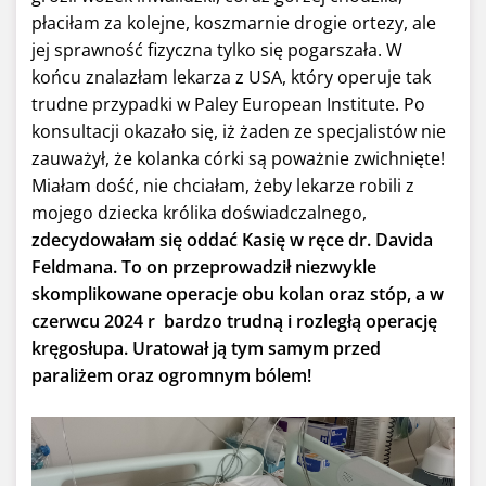
płaciłam za kolejne, koszmarnie drogie ortezy, ale
jej sprawność fizyczna tylko się pogarszała. W
końcu znalazłam lekarza z USA, który operuje tak
trudne przypadki w Paley European Institute. Po
konsultacji okazało się, iż żaden ze specjalistów nie
zauważył, że kolanka córki są poważnie zwichnięte!
Miałam dość, nie chciałam, żeby lekarze robili z
mojego dziecka królika doświadczalnego,
zdecydowałam się oddać Kasię w ręce dr. Davida
Feldmana. To on przeprowadził niezwykle
skomplikowane operacje obu kolan oraz stóp, a w
czerwcu 2024 r bardzo trudną i rozległą operację
kręgosłupa. Uratował ją tym samym przed
paraliżem oraz ogromnym bólem!