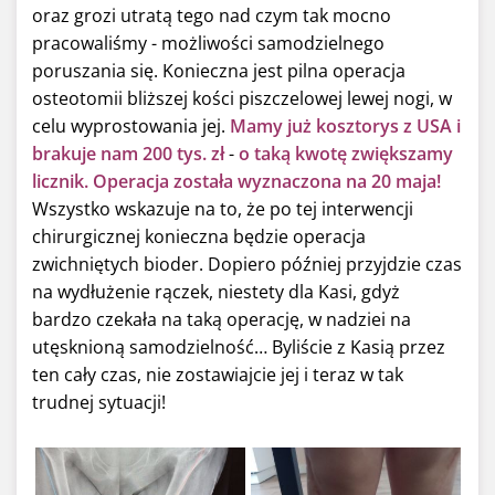
oraz grozi utratą tego nad czym tak mocno
pracowaliśmy - możliwości samodzielnego
poruszania się. Konieczna jest pilna operacja
osteotomii bliższej kości piszczelowej lewej nogi, w
celu wyprostowania jej.
Mamy już kosztorys z USA i
brakuje nam 200 tys. zł
-
o taką kwotę zwiększamy
licznik
. Operacja została wyznaczona na 20 maja!
Wszystko wskazuje na to, że po tej interwencji
chirurgicznej konieczna będzie operacja
zwichniętych bioder. Dopiero później przyjdzie czas
na wydłużenie rączek, niestety dla Kasi, gdyż
bardzo czekała na taką operację, w nadziei na
utęsknioną samodzielność… Byliście z Kasią przez
ten cały czas, nie zostawiajcie jej i teraz w tak
trudnej sytuacji!