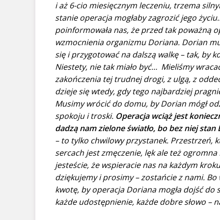
i aż 6-cio miesięcznym leczeniu, trzema siln
stanie operacja mogłaby zagrozić jego życiu.
poinformowała nas, że przed tak poważną op
wzmocnienia organizmu Doriana. Dorian musi
się i przygotować na dalszą walkę – tak, by k
Niestety, nie tak miało być…
Mieliśmy wracać 
zakończenia tej trudnej drogi, z ulgą, z odd
dzieje się wtedy, gdy tego najbardziej pragn
Musimy wrócić do domu, by Dorian mógł odzy
spokoju i troski.
Operacja wciąż jest koniecz
dadzą nam zielone światło, bo bez niej stan 
– to tylko chwilowy przystanek. Przestrzeń,
sercach jest zmęczenie, lęk ale też ogromna n
jesteście, że wspieracie nas na każdym kroku, 
dziękujemy i prosimy – zostańcie z nami. B
kwotę, by operacja Doriana mogła dojść do s
każde udostępnienie, każde dobre słowo – 