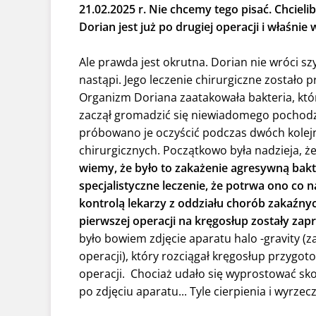
21.02.2025 r. Nie chcemy tego pisać. Chciel
Dorian jest już po drugiej operacji i właśnie
Ale prawda jest okrutna. Dorian nie wróci s
nastąpi. Jego leczenie chirurgiczne zostało 
Organizm Doriana zaatakowała bakteria, któr
zaczął gromadzić się niewiadomego pochodz
próbowano je oczyścić podczas dwóch kolejn
chirurgicznych. Początkowo była nadzieja, że i
wiemy, że było to zakażenie agresywną bakt
specjalistyczne leczenie, że potrwa ono co n
kontrolą lekarzy z oddziału chorób zakaźny
pierwszej operacji na kręgosłup zostały zap
było bowiem zdjęcie aparatu halo -gravity 
operacji), który rozciągał kręgosłup przygo
operacji. Chociaż udało się wyprostować skol
po zdjęciu aparatu... Tyle cierpienia i wyrz