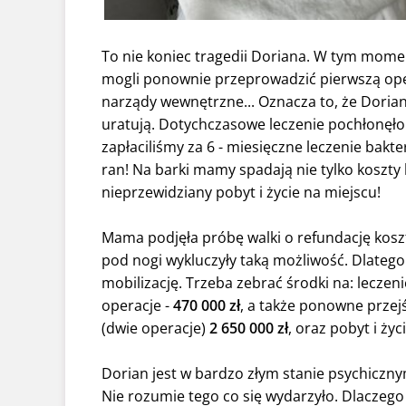
To nie koniec tragedii Doriana. W tym momen
mogli ponownie przeprowadzić pierwszą oper
narządy wewnętrzne... Oznacza to, że Dorian
uratują. Dotychczasowe leczenie pochłonęło 
zapłaciliśmy za 6 - miesięczne leczenie bakte
ran! Na barki mamy spadają nie tylko koszty 
nieprzewidziany pobyt i życie na miejscu!
Mama podjęła próbę walki o refundację koszt
pod nogi wykluczyły taką możliwość. Dlate
mobilizację. Trzeba zebrać środki na: leczeni
operacje -
470 000 zł
, a także ponowne przej
(dwie operacje)
2 650 000 zł
, oraz pobyt i życ
Dorian jest w bardzo złym stanie psychicznym
Nie rozumie tego co się wydarzyło. Dlaczego 