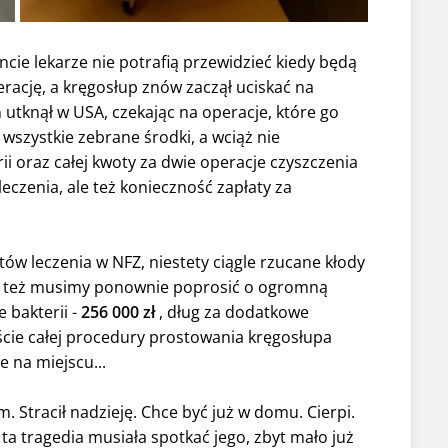
cie lekarze nie potrafią przewidzieć kiedy będą
ację, a kręgosłup znów zaczął uciskać na
 utknął w USA, czekając na operacje, które go
wszystkie zebrane środki, a wciąż nie
rii oraz całej kwoty za dwie operacje czyszczenia
leczenia, ale też konieczność zapłaty za
ów leczenia w NFZ, niestety ciągle rzucane kłody
go też musimy ponownie poprosić o ogromną
e bakterii -
256 000 zł
, dług za dodatkowe
ście całej procedury prostowania kręgosłupa
ie na miejscu...
. Stracił nadzieję. Chce być już w domu. Cierpi.
ta tragedia musiała spotkać jego, zbyt mało już