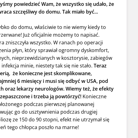
ibyśmy powiedzieć Wam, że wszystko się udało, że
 wraca szczęśliwy do domu. Tak miało być...
zybko do domu, właściwie to nie wiemy kiedy to
przerwane! Już oficjalnie możemy to napisać.
a zniszczyła wszystko. W ranach po operacji
enia płyn, który sprawiał ogromny dyskomfort,
ych, nieprzewidzianych w kosztorysie, zabiegów
nfekcja minie, niestety tak się nie stało.
Teraz
erią, że konieczne jest skomplikowane,
ajmniej 6 miesięcy i musi się odbyć w USA, pod
ch oraz lekarzy neurologów. Wiemy też, że efekty
rzepaszczone i trzeba ją powtórzyć!
Konieczne
(założonego podczas pierwszej planowanej
towując go do usztywnienia podczas drugiej
iozę ze 150 do 90 stopni, efekt nie utrzymał się
eczeń tego chłopca poszło na marne!