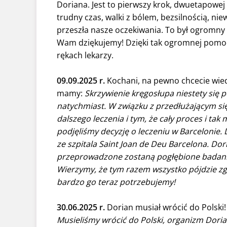
Doriana. Jest to pierwszy krok, dwuetapowej
trudny czas, walki z bólem, bezsilnością, n
przeszła nasze oczekiwania. To był ogromny 
Wam dziękujemy! Dzięki tak ogromnej pomocy
rękach lekarzy.
09.09.2025 r.
Kochani, na pewno chcecie wied
mamy:
Skrzywienie kręgosłupa niestety się 
natychmiast. W związku z przedłużającym si
dalszego leczenia i tym, że cały proces i tak
podjęliśmy decyzję o leczeniu w Barcelonie. 
ze szpitala Saint Joan de Deu Barcelona. Do
przeprowadzone zostaną pogłębione badania 
Wierzymy, że tym razem wszystko pójdzie zg
bardzo go teraz potrzebujemy!
30.06.2025 r.
Dorian musiał wrócić do Polski
Musieliśmy wrócić do Polski, organizm Dorian