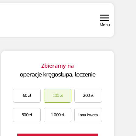
Menu
Zbieramy na
operacje kręgosłupa, leczenie
50
zł
100
zł
200
zł
500
zł
1 000
zł
Inna kwota