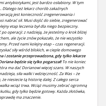
ymi antybiotykami, jest bardzo osłabiony. W tym
.. Dlatego też lekarz chorób zakaźnych
eracją jest konieczność zregenerowania i
 nabrać sił. Musi dojść do siebie, zregenerować
olejny etap leczenia był dla niego bezpieczny.
po operacji: z nadzieją, że jesteśmy o krok bliżej
echem, ale życie znów pokazało, że nie wszystko
iemy.
Przed nami kolejny etap – czas regeneracji.
skać siły wśród bliskich, w cieple domowego
na i zostanie przeprowadzona, gdy tylko lekarze
Doriana będzie się tylko pogarszał!
To nie koniec
 która ma dać Dorianowi więcej szans. W naszych
adzieja, siła walki i wdzięczność. Za Was – że
że niesiecie tą historię dalej. Z całego serca
o walka wciąż trwa. Wciąż musimy zebrać ogromną
kutku, gdy tylko będzie gotowy. Każda złotówka,
naprawdę ma znaczenie.