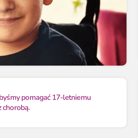
libyśmy pomagać 17-letniemu
 chorobą.