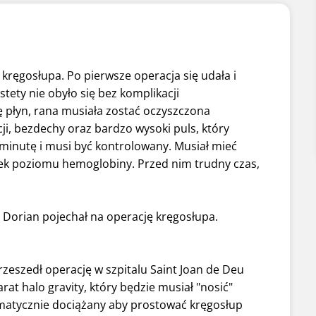
 kręgosłupa. Po pierwsze operacja się udała i
tety nie obyło się bez komplikacji
ę płyn, rana musiała zostać oczyszczona
cji, bezdechy oraz bardzo wysoki puls, który
inutę i musi być kontrolowany. Musiał mieć
ek poziomu hemoglobiny. Przed nim trudny czas,
ń! Dorian pojechał na operację kręgosłupa.
rzeszedł operację w szpitalu Saint Joan de Deu
rat halo gravity, który będzie musiał "nosić"
tematycznie dociążany aby prostować kręgosłup