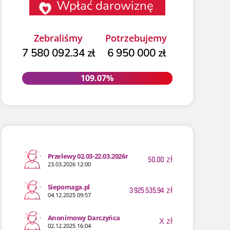
Wpłać darowiznę
Zebraliśmy
Potrzebujemy
7 580 092.34 zł
6 950 000 zł
109.07%
109.07%
Przelewy 02.03-22.03.2026r
50.00
zł
23.03.2026 12:00
Siepomaga.pl
3 925 535.94
zł
04.12.2025 09:57
Anonimowy Darczyńca
X
zł
02.12.2025 16:04