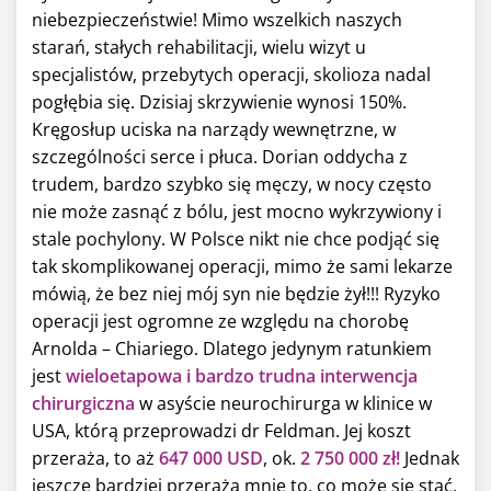
niebezpieczeństwie! Mimo wszelkich naszych
starań, stałych rehabilitacji, wielu wizyt u
specjalistów, przebytych operacji, skolioza nadal
pogłębia się. Dzisiaj skrzywienie wynosi 150%.
Kręgosłup uciska na narządy wewnętrzne, w
szczególności serce i płuca. Dorian oddycha z
trudem, bardzo szybko się męczy, w nocy często
nie może zasnąć z bólu, jest mocno wykrzywiony i
stale pochylony. W Polsce nikt nie chce podjąć się
tak skomplikowanej operacji, mimo że sami lekarze
mówią, że bez niej mój syn nie będzie żył!!! Ryzyko
operacji jest ogromne ze względu na chorobę
Arnolda – Chiariego. Dlatego jedynym ratunkiem
jest
wieloetapowa i bardzo trudna interwencja
chirurgiczna
w asyście neurochirurga w klinice w
USA, którą przeprowadzi dr Feldman. Jej koszt
przeraża, to aż
647 000 USD
, ok.
2 750 000 zł!
Jednak
jeszcze bardziej przeraża mnie to, co może się stać,