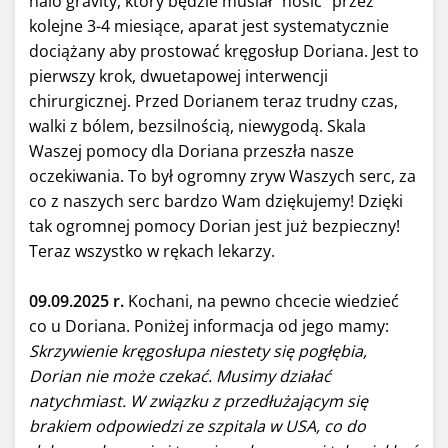
halo gravity, który będzie musiał "nosić" przez
kolejne 3-4 miesiące, aparat jest systematycznie
dociążany aby prostować kręgosłup Doriana. Jest to
pierwszy krok, dwuetapowej interwencji
chirurgicznej. Przed Dorianem teraz trudny czas,
walki z bólem, bezsilnością, niewygodą. Skala
Waszej pomocy dla Doriana przeszła nasze
oczekiwania. To był ogromny zryw Waszych serc, za
co z naszych serc bardzo Wam dziękujemy! Dzięki
tak ogromnej pomocy Dorian jest już bezpieczny!
Teraz wszystko w rękach lekarzy.
09.09.2025 r.
Kochani, na pewno chcecie wiedzieć
co u Doriana. Poniżej informacja od jego mamy:
Skrzywienie kręgosłupa niestety się pogłębia,
Dorian nie może czekać. Musimy działać
natychmiast. W związku z przedłużającym się
brakiem odpowiedzi ze szpitala w USA, co do