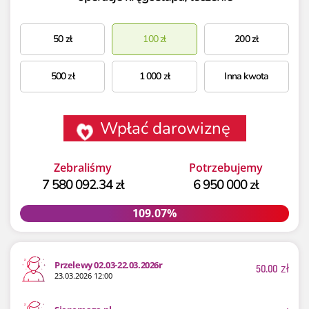
50
zł
100
zł
200
zł
500
zł
1 000
zł
Inna kwota
Wpłać darowiznę
Zebraliśmy
Potrzebujemy
7 580 092.34 zł
6 950 000 zł
109.07%
109.07%
Przelewy 02.03-22.03.2026r
50.00
zł
23.03.2026 12:00