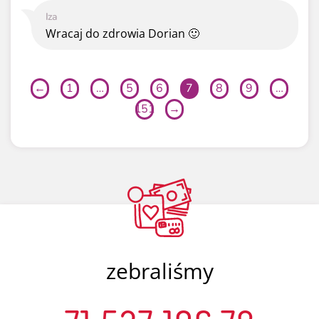
Iza
Wracaj do zdrowia Dorian 🙂
←
1
…
5
6
7
8
9
…
151
→
zebraliśmy