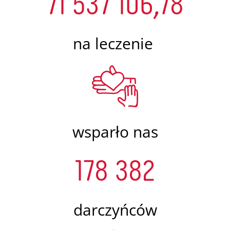
71 537 106,78
na leczenie
wsparło nas
178 382
darczyńców