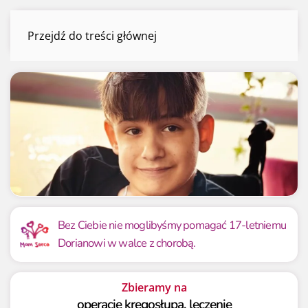
Dorian Dzieża
Przejdź do treści głównej
Menu
Mamy już
Potrzebujemy
7 580 092.34 zł
6 950 000 zł
Bez Ciebie nie moglibyśmy pomagać 17-letniemu
Dorianowi w walce z chorobą.
109.07%
109.07%
Zbieramy na
operacje kręgosłupa, leczenie