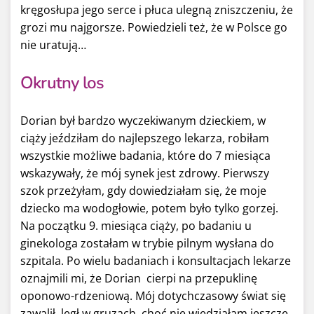
kręgosłupa jego serce i płuca ulegną zniszczeniu, że
grozi mu najgorsze. Powiedzieli też, że w Polsce go
nie uratują…
Okrutny los
Dorian był bardzo wyczekiwanym dzieckiem, w
ciąży jeździłam do najlepszego lekarza, robiłam
wszystkie możliwe badania, które do 7 miesiąca
wskazywały, że mój synek jest zdrowy. Pierwszy
szok przeżyłam, gdy dowiedziałam się, że moje
dziecko ma wodogłowie, potem było tylko gorzej.
Na początku 9. miesiąca ciąży, po badaniu u
ginekologa zostałam w trybie pilnym wysłana do
szpitala. Po wielu badaniach i konsultacjach lekarze
oznajmili mi, że Dorian cierpi na przepuklinę
oponowo-rdzeniową. Mój dotychczasowy świat się
zawalił, legł w gruzach, choć nie wiedziałam jeszcze