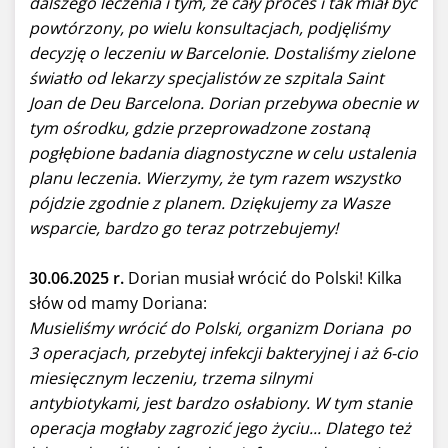
dalszego leczenia i tym, że cały proces i tak miał być
powtórzony, po wielu konsultacjach, podjęliśmy
decyzję o leczeniu w Barcelonie. Dostaliśmy zielone
światło od lekarzy specjalistów ze szpitala Saint
Joan de Deu Barcelona. Dorian przebywa obecnie w
tym ośrodku, gdzie przeprowadzone zostaną
pogłębione badania diagnostyczne w celu ustalenia
planu leczenia. Wierzymy, że tym razem wszystko
pójdzie zgodnie z planem. Dziękujemy za Wasze
wsparcie, bardzo go teraz potrzebujemy!
30.06.2025 r.
Dorian musiał wrócić do Polski! Kilka
słów od mamy Doriana:
Musieliśmy wrócić do Polski, organizm Doriana po
3 operacjach, przebytej infekcji bakteryjnej i aż 6-cio
miesięcznym leczeniu, trzema silnymi
antybiotykami, jest bardzo osłabiony. W tym stanie
operacja mogłaby zagrozić jego życiu... Dlatego też