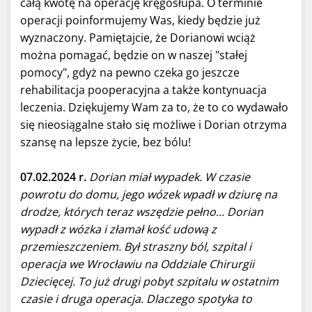
całą kwotę na operację kręgosłupa. O terminie
operacji poinformujemy Was, kiedy będzie już
wyznaczony. Pamiętajcie, że Dorianowi wciąż
można pomagać, będzie on w naszej "stałej
pomocy", gdyż na pewno czeka go jeszcze
rehabilitacja pooperacyjna a także kontynuacja
leczenia. Dziękujemy Wam za to, że to co wydawało
się nieosiągalne stało się możliwe i Dorian otrzyma
szansę na lepsze życie, bez bólu!
07.02.2024 r.
Dorian miał wypadek. W czasie
powrotu do domu, jego wózek wpadł w dziurę na
drodze, których teraz wszędzie pełno... Dorian
wypadł z wózka i złamał kość udową z
przemieszczeniem. Był straszny ból, szpital i
operacja we Wrocławiu na Oddziale Chirurgii
Dziecięcej. To już drugi pobyt szpitalu w ostatnim
czasie i druga operacja. Dlaczego spotyka to