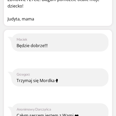
dziecko!
Judyta, mama
Maciek
Będzie dobrze!!!
Grzegorz
Trzymaj się Mordka🥊
Anonimowy Darczyńca
Całym sercem jestem z Wami.❤️