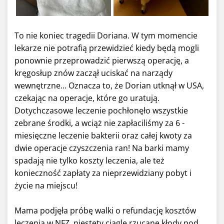
To nie koniec tragedii Doriana. W tym momencie
lekarze nie potrafią przewidzieć kiedy będą mogli
ponownie przeprowadzić pierwszą operację, a
kręgosłup znów zaczął uciskać na narządy
wewnętrzne... Oznacza to, że Dorian utknął w USA,
czekając na operacje, które go uratują.
Dotychczasowe leczenie pochłonęło wszystkie
zebrane środki, a wciąż nie zapłaciliśmy za 6 -
miesięczne leczenie bakterii oraz całej kwoty za
dwie operacje czyszczenia ran! Na barki mamy
spadają nie tylko koszty leczenia, ale też
konieczność zapłaty za nieprzewidziany pobyt i
życie na miejscu!
Mama podjęła próbę walki o refundację kosztów
leczenia w NFZ, niestety ciągle rzucane kłody pod