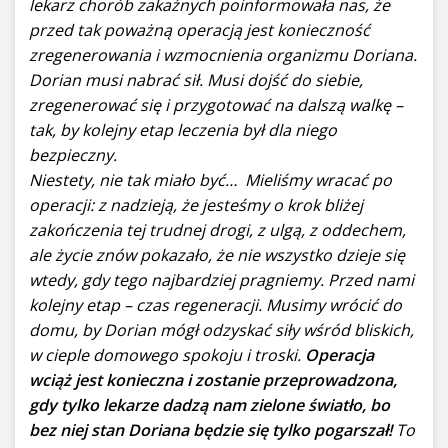
lekarz chorób zakaźnych poinformowała nas, że
przed tak poważną operacją jest konieczność
zregenerowania i wzmocnienia organizmu Doriana.
Dorian musi nabrać sił. Musi dojść do siebie,
zregenerować się i przygotować na dalszą walkę –
tak, by kolejny etap leczenia był dla niego
bezpieczny.
Niestety, nie tak miało być…
Mieliśmy wracać po
operacji: z nadzieją, że jesteśmy o krok bliżej
zakończenia tej trudnej drogi, z ulgą, z oddechem,
ale życie znów pokazało, że nie wszystko dzieje się
wtedy, gdy tego najbardziej pragniemy.
Przed nami
kolejny etap – czas regeneracji. Musimy wrócić do
domu, by Dorian mógł odzyskać siły wśród bliskich,
w cieple domowego spokoju i troski.
Operacja
wciąż jest konieczna i zostanie przeprowadzona,
gdy tylko lekarze dadzą nam zielone światło, bo
bez niej stan Doriana będzie się tylko pogarszał!
To