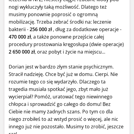
nogi wykluczyły taką możliwość. Dlatego też
musimy ponownie poprosić o ogromną
mobilizację. Trzeba zebrać środki na: leczenie
bakterii -
256 000 zł
, dług za dodatkowe operacje -
470 000 zł
, a także ponowne przejście całej
procedury prostowania kręgosłupa (dwie operacje)
2 650 000 zł
, oraz pobyt i życie na miejscu...
Dorian jest w bardzo złym stanie psychicznym.
Stracił nadzieję. Chce być już w domu. Cierpi. Nie
rozumie tego co się wydarzyło. Dlaczego ta
tragedia musiała spotkać jego, zbyt mało już
wycierpiał? Pomóż, uratować tego niewinnego
chłopca i sprowadzić go całego do domu! Bez
Ciebie nie mamy żadnych szans. Po tym co dla
niego zrobiłeś to aż wstyd prosić o więcej, ale nic
innego już nie pozostało. Musimy to zrobić, jeszcze