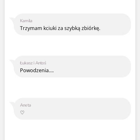
Kamila
Trzymam kciuki za szybką zbiórkę.
Łukasz i Antoś
Powodzenia….
Aneta
♡