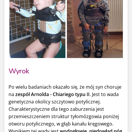
Wyrok
Po wielu badaniach okazało się, że mój syn choruje
na
zespół Arnolda - Chiariego typu II
. Jest to wada
genetyczna okolicy szczytowo potylicznej.
Charakterystyczne dla tego zaburzenia jest
przemieszczeniem struktur tyłomózgowia poniżej
otworu potylicznego, w głąb kanału kręgowego.
Wynikiem tej wady jest
wodogłowie
,
niedowład nóg
,