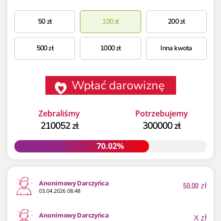
50
zł
100
zł
200
zł
500
zł
1000
zł
Inna kwota
Wpłać darowiznę
Zebraliśmy
Potrzebujemy
210052 zł
300000 zł
70.02%
70.02%
Anonimowy Darczyńca
50.00
zł
03.04.2026 08:48
Anonimowy Darczyńca
X
zł