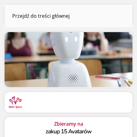
Avatar AV1
Przejdź do treści głównej
Menu
Mamy już
Potrzebujemy
210052 zł
300000 zł
70.02%
70.02%
Zbieramy na
zakup 15 Avatarów