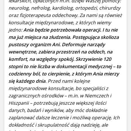
lekarskich, opłaconych m.in. dzięki Waszej pomocy:
neurolog, nefrolog, kardiolog, ortopedzi, chirurdzy
oraz fizjoterapeuta oddechowy. Za nami są również
konsultacje międzynarodowe, z których wiemy
jedno:
Ania będzie potrzebowała operacji. I tu nie
ma już miejsca na złudzenia. Postępująca skolioza
pustoszy organizm Ani. Deformuje narządy
wewnętrzne, zabiera przestrzeń na oddech, na
komfort, na względny spokój. Skrzywienie 120
stopni to nie liczba w dokumentacji medycznej – to
codzienny ból, to cierpienie, z którym Ania mierzy
się każdego dnia
. Przed nami kolejne
międzynarodowe konsultacje, bo specjaliści z
zagranicznych ośrodków – m.in. w Niemczech i
Hiszpanii – potrzebują jeszcze większej ilości
danych, badań i wyników, aby móc dokładnie
zaplanować dalsze leczenie i możliwą operację. Ich
dokładność i skrupulatność dają nadzieję, ale