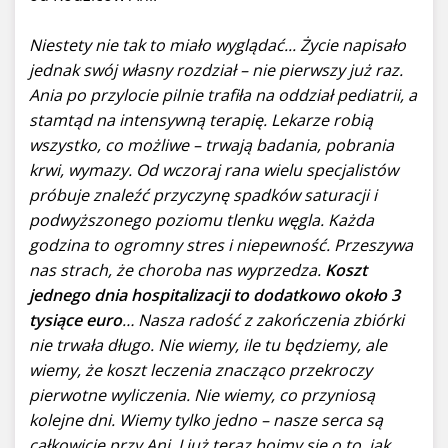
Niestety nie tak to miało wyglądać... Życie napisało
jednak swój własny rozdział – nie pierwszy już raz.
Ania po przylocie pilnie trafiła na oddział pediatrii, a
stamtąd na intensywną terapię. Lekarze robią
wszystko, co możliwe – trwają badania, pobrania
krwi, wymazy. Od wczoraj rana wielu specjalistów
próbuje znaleźć przyczynę spadków saturacji i
podwyższonego poziomu tlenku węgla. Każda
godzina to ogromny stres i niepewność. Przeszywa
nas strach, że choroba nas wyprzedza.
Koszt
jednego dnia hospitalizacji to dodatkowo około 3
tysiące euro
… Nasza radość z zakończenia zbiórki
nie trwała długo. Nie wiemy, ile tu będziemy, ale
wiemy, że koszt leczenia znacząco przekroczy
pierwotne wyliczenia. Nie wiemy, co przyniosą
kolejne dni. Wiemy tylko jedno – nasze serca są
całkowicie przy Ani. I już teraz boimy się o to, jak