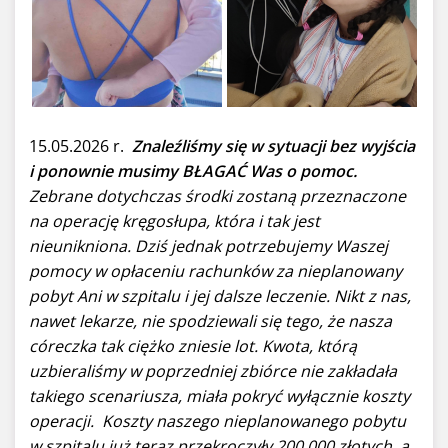
15.05.2026 r.
Znaleźliśmy się w sytuacji bez wyjścia
i ponownie musimy BŁAGAĆ Was o pomoc.
Zebrane dotychczas środki zostaną przeznaczone
na operację kręgosłupa, która i tak jest
nieunikniona. Dziś jednak potrzebujemy Waszej
pomocy w opłaceniu rachunków za nieplanowany
pobyt Ani w szpitalu i jej dalsze leczenie. Nikt z nas,
nawet lekarze, nie spodziewali się tego, że nasza
córeczka tak ciężko zniesie lot. Kwota, którą
uzbieraliśmy w poprzedniej zbiórce nie zakładała
takiego scenariusza, miała pokryć wyłącznie koszty
operacji. Koszty naszego nieplanowanego pobytu
w szpitalu już teraz przekroczyły 200 000 złotych, a