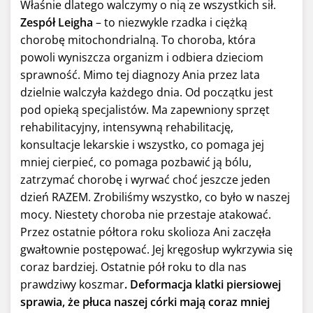
Właśnie dlatego walczymy o nią ze wszystkich sił.
Zespół Leigha
– to niezwykle rzadka i ciężką
chorobę mitochondrialną. To choroba, która
powoli wyniszcza organizm i odbiera dzieciom
sprawność. Mimo tej diagnozy Ania przez lata
dzielnie walczyła każdego dnia. Od początku jest
pod opieką specjalistów. Ma zapewniony sprzęt
rehabilitacyjny, intensywną rehabilitację,
konsultacje lekarskie i wszystko, co pomaga jej
mniej cierpieć, co pomaga pozbawić ją bólu,
zatrzymać chorobę i wyrwać choć jeszcze jeden
dzień RAZEM. Zrobiliśmy wszystko, co było w naszej
mocy. Niestety choroba nie przestaje atakować.
Przez ostatnie półtora roku skolioza Ani zaczęła
gwałtownie postępować. Jej kręgosłup wykrzywia się
coraz bardziej. Ostatnie pół roku to dla nas
prawdziwy koszmar
. Deformacja klatki piersiowej
sprawia, że płuca naszej córki mają coraz mniej