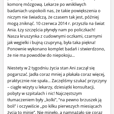
komorę mózgową. Lekarze po wnikliwych
badaniach uspokoili nas, że takie powiększenia o
niczym nie świadczą, że czasem tak jest, później
mogą zniknąć. 10 czerwca 2014 r. przyszła na świat
Ania. Łzy szczęścia płynęły nam po policzkach!
Nasza kruszynka z cudownymi oczkami, czarnymi
jak węgielki i bujną czupryną, była taka piękna!
Ponownie wykonano komplet badań i stwierdzono,
że nie ma powodów do niepokoju...
Niestety w 2 tygodniu życia stan Ani zaczął się
pogarszać. Jadła coraz mniej a płakała coraz więcej,
praktycznie nie spała... Zaczęliśmy szukać przyczyny
– ciągłe wizyty u lekarzy, dziesiątki konsultacji,
pobyty w szpitalach i nic! Najczęstszym
tłumaczeniem były ,,kolki”, “na pewno brzuszek ją
boli” i oczywiście ,,po kilku pierwszych miesiącach
życia to minie”. Nie minęło, a namnażało się coraz