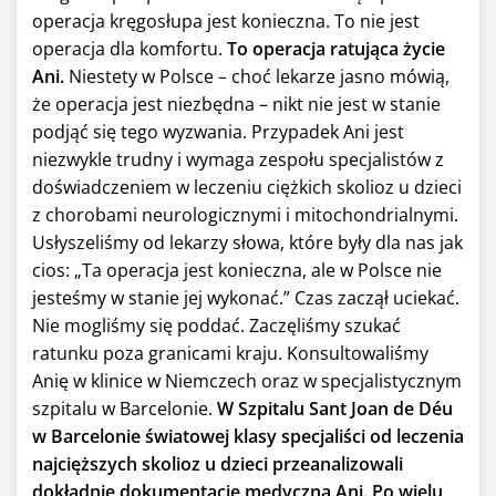
operacja kręgosłupa jest konieczna. To nie jest
operacja dla komfortu.
To operacja ratująca życie
Ani.
Niestety w Polsce – choć lekarze jasno mówią,
że operacja jest niezbędna – nikt nie jest w stanie
podjąć się tego wyzwania. Przypadek Ani jest
niezwykle trudny i wymaga zespołu specjalistów z
doświadczeniem w leczeniu ciężkich skolioz u dzieci
z chorobami neurologicznymi i mitochondrialnymi.
Usłyszeliśmy od lekarzy słowa, które były dla nas jak
cios: „Ta operacja jest konieczna, ale w Polsce nie
jesteśmy w stanie jej wykonać.” Czas zaczął uciekać.
Nie mogliśmy się poddać. Zaczęliśmy szukać
ratunku poza granicami kraju. Konsultowaliśmy
Anię w klinice w Niemczech oraz w specjalistycznym
szpitalu w Barcelonie.
W Szpitalu Sant Joan de Déu
w Barcelonie światowej klasy specjaliści od leczenia
najcięższych skolioz u dzieci przeanalizowali
dokładnie dokumentację medyczną Ani.
Po wielu