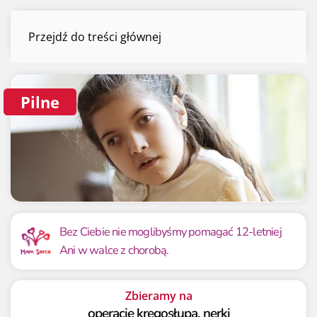
Ania Mrówczyńska
Przejdź do treści głównej
Menu
Pilne
Mamy już
Potrzebujemy
458 338.80 zł
1 100 000 zł
Bez Ciebie nie moglibyśmy pomagać 12-letniej
Ani w walce z chorobą.
41.67%
41.67%
Zbieramy na
operację kręgosłupa, nerki