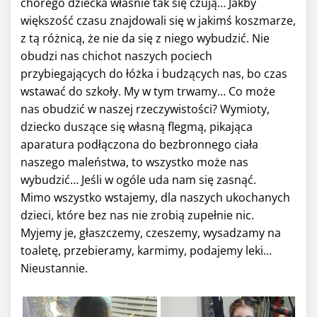
chorego dziecka właśnie tak się czują… Jakby
większość czasu znajdowali się w jakimś koszmarze,
z tą różnicą, że nie da się z niego wybudzić. Nie
obudzi nas chichot naszych pociech
przybiegających do łóżka i budzących nas, bo czas
wstawać do szkoły. My w tym trwamy… Co może
nas obudzić w naszej rzeczywistości? Wymioty,
dziecko duszące się własną flegmą, pikająca
aparatura podłączona do bezbronnego ciała
naszego maleństwa, to wszystko może nas
wybudzić… Jeśli w ogóle uda nam się zasnąć.
Mimo wszystko wstajemy, dla naszych ukochanych
dzieci, które bez nas nie zrobią zupełnie nic.
Myjemy je, głaszczemy, czeszemy, wysadzamy na
toaletę, przebieramy, karmimy, podajemy leki…
Nieustannie.