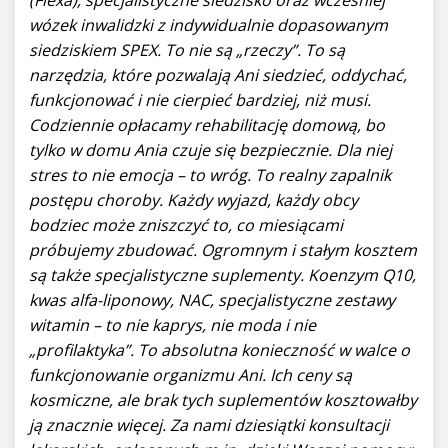
(Flexa), specjalistyczne siedzisko oraz wcześniej
wózek inwalidzki z indywidualnie dopasowanym
siedziskiem SPEX. To nie są „rzeczy”. To są
narzędzia, które pozwalają Ani siedzieć, oddychać,
funkcjonować i nie cierpieć bardziej, niż musi.
Codziennie opłacamy rehabilitację domową, bo
tylko w domu Ania czuje się bezpiecznie. Dla niej
stres to nie emocja – to wróg. To realny zapalnik
postępu choroby. Każdy wyjazd, każdy obcy
bodziec może zniszczyć to, co miesiącami
próbujemy zbudować. Ogromnym i stałym kosztem
są także specjalistyczne suplementy. Koenzym Q10,
kwas alfa-liponowy, NAC, specjalistyczne zestawy
witamin – to nie kaprys, nie moda i nie
„profilaktyka”. To absolutna konieczność w walce o
funkcjonowanie organizmu Ani. Ich ceny są
kosmiczne, ale brak tych suplementów kosztowałby
ją znacznie więcej. Za nami dziesiątki konsultacji