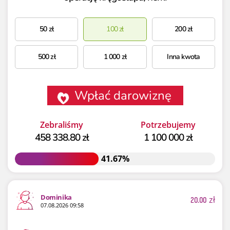
50
zł
100
zł
200
zł
500
zł
1 000
zł
Inna kwota
Wpłać darowiznę
Zebraliśmy
Potrzebujemy
458 338.80 zł
1 100 000 zł
41.67%
41.67%
Dominika
20.00
zł
07.08.2026 09:58