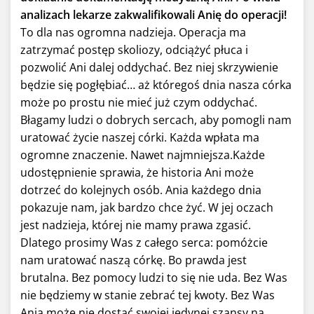
analizach lekarze zakwalifikowali Anię do operacji!
To dla nas ogromna nadzieja. Operacja ma
zatrzymać postęp skoliozy, odciążyć płuca i
pozwolić Ani dalej oddychać. Bez niej skrzywienie
będzie się pogłębiać… aż któregoś dnia nasza córka
może po prostu nie mieć już czym oddychać.
Błagamy ludzi o dobrych sercach, aby pomogli nam
uratować życie naszej córki. Każda wpłata ma
ogromne znaczenie. Nawet najmniejsza.Każde
udostępnienie sprawia, że historia Ani może
dotrzeć do kolejnych osób. Ania każdego dnia
pokazuje nam, jak bardzo chce żyć. W jej oczach
jest nadzieja, której nie mamy prawa zgasić.
Dlatego prosimy Was z całego serca: pomóżcie
nam uratować naszą córkę. Bo prawda jest
brutalna. Bez pomocy ludzi to się nie uda. Bez Was
nie będziemy w stanie zebrać tej kwoty. Bez Was
Ania może nie dostać swojej jedynej szansy na