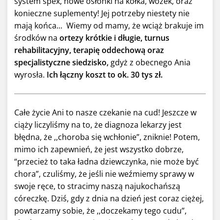
system spex, nowe osłonki na kółka, wózek, oraz
konieczne suplementy! Jej potrzeby niestety nie
mają końca... Wiemy od mamy, że wciąż brakuje im
środków na
ortezy krótkie i długie, turnus
rehabilitacyjny, terapię oddechową oraz
specjalistyczne siedzisko,
gdyż z obecnego Ania
wyrosła.
Ich łączny koszt to ok. 30 tys zł.
Całe życie Ani to nasze czekanie na cud! Jeszcze w
ciąży liczyliśmy na to, że diagnoza lekarzy jest
błędna, że ,,choroba się wchłonie”, zniknie! Potem,
mimo ich zapewnień, że jest wszystko dobrze,
“przecież to taka ładna dziewczynka, nie może być
chora”, czuliśmy, że jeśli nie weźmiemy sprawy w
swoje ręce, to stracimy naszą najukochańszą
córeczkę. Dziś, gdy z dnia na dzień jest coraz ciężej,
powtarzamy sobie, że ,,doczekamy tego cudu”,