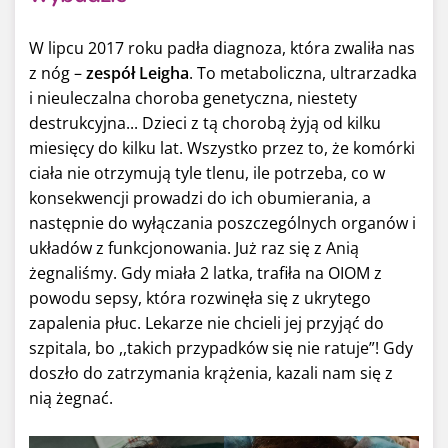
W lipcu 2017 roku padła diagnoza, która zwaliła nas
z nóg –
zespół Leigha
. To metaboliczna, ultrarzadka
i nieuleczalna choroba genetyczna, niestety
destrukcyjna... Dzieci z tą chorobą żyją od kilku
miesięcy do kilku lat. Wszystko przez to, że komórki
ciała nie otrzymują tyle tlenu, ile potrzeba, co w
konsekwencji prowadzi do ich obumierania, a
następnie do wyłączania poszczególnych organów i
układów z funkcjonowania. Już raz się z Anią
żegnaliśmy. Gdy miała 2 latka, trafiła na OIOM z
powodu sepsy, która rozwinęła się z ukrytego
zapalenia płuc. Lekarze nie chcieli jej przyjąć do
szpitala, bo ,,takich przypadków się nie ratuje”! Gdy
doszło do zatrzymania krążenia, kazali nam się z
nią żegnać.