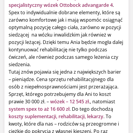
specjalistyczny wózek Ottobock advangarde 4
.
Spex to indywidualnie dobrane elementy, które są
zarówno komfortowe jak i mają wspomóc osiągnąć
optymalną pozycję całego ciała, zarówno w pozycji
siedzącej na wózku inwalidzkim jak również w
pozycji leżącej. Dzięki temu Ania będzie mogła dalej
kontynuować rehabilitację nie tylko podczas
ćwiczeń, ale również podczas samego leżenia czy
siedzenia.
Tutaj znów pojawia się jedna z największych barier
– pieniądze. Cena sprzętu rehabilitacyjnego dla
osób z niepełnosprawnościami jest przerażająca.
Sprzęt, którego potrzebujemy dla Ani to koszt
prawie 30 000 zł. –
wózek – 12 545 zł
., natomiast
system spex to aż 16 600 zł
. Do tego dochodzą
koszty suplementacji, rehabilitacji, lekarzy
. To
kwoty, które dla nas – rodziców są przeogromne i
ciężkie do pokrycia z własnej kieszeni. Po raz