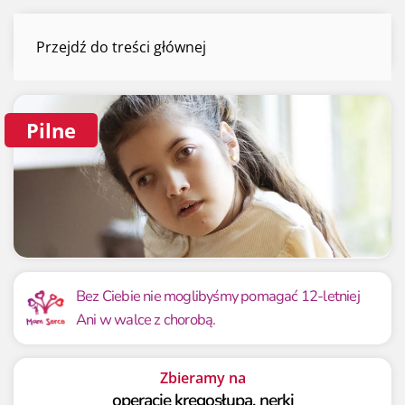
Ania Mrówczyńska
Przejdź do treści głównej
Menu
Pilne
Mamy już
Potrzebujemy
461 108.80 zł
1 100 000 zł
Bez Ciebie nie moglibyśmy pomagać 12-letniej
Ani w walce z chorobą.
41.92%
41.92%
Zbieramy na
operację kręgosłupa, nerki