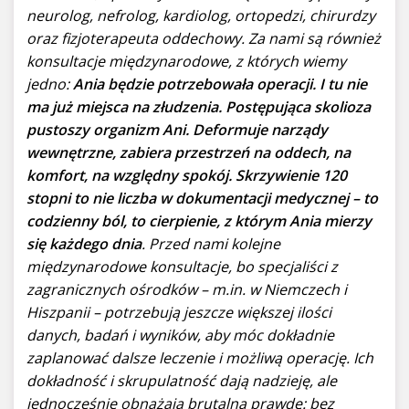
neurolog, nefrolog, kardiolog, ortopedzi, chirurdzy
oraz fizjoterapeuta oddechowy. Za nami są również
konsultacje międzynarodowe, z których wiemy
jedno:
Ania będzie potrzebowała operacji. I tu nie
ma już miejsca na złudzenia. Postępująca skolioza
pustoszy organizm Ani. Deformuje narządy
wewnętrzne, zabiera przestrzeń na oddech, na
komfort, na względny spokój. Skrzywienie 120
stopni to nie liczba w dokumentacji medycznej – to
codzienny ból, to cierpienie, z którym Ania mierzy
się każdego dnia
. Przed nami kolejne
międzynarodowe konsultacje, bo specjaliści z
zagranicznych ośrodków – m.in. w Niemczech i
Hiszpanii – potrzebują jeszcze większej ilości
danych, badań i wyników, aby móc dokładnie
zaplanować dalsze leczenie i możliwą operację. Ich
dokładność i skrupulatność dają nadzieję, ale
jednocześnie obnażają brutalną prawdę: bez