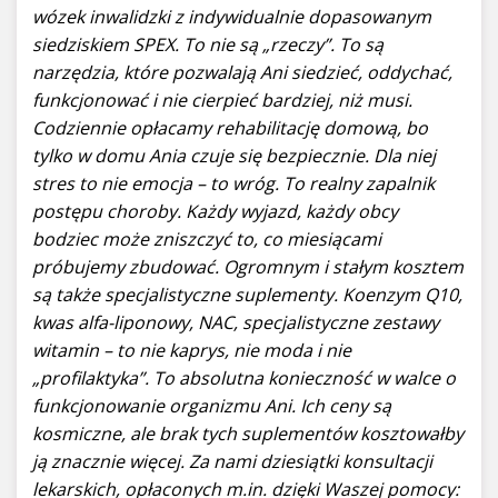
wózek inwalidzki z indywidualnie dopasowanym
siedziskiem SPEX. To nie są „rzeczy”. To są
narzędzia, które pozwalają Ani siedzieć, oddychać,
funkcjonować i nie cierpieć bardziej, niż musi.
Codziennie opłacamy rehabilitację domową, bo
tylko w domu Ania czuje się bezpiecznie. Dla niej
stres to nie emocja – to wróg. To realny zapalnik
postępu choroby. Każdy wyjazd, każdy obcy
bodziec może zniszczyć to, co miesiącami
próbujemy zbudować. Ogromnym i stałym kosztem
są także specjalistyczne suplementy. Koenzym Q10,
kwas alfa-liponowy, NAC, specjalistyczne zestawy
witamin – to nie kaprys, nie moda i nie
„profilaktyka”. To absolutna konieczność w walce o
funkcjonowanie organizmu Ani. Ich ceny są
kosmiczne, ale brak tych suplementów kosztowałby
ją znacznie więcej. Za nami dziesiątki konsultacji
lekarskich, opłaconych m.in. dzięki Waszej pomocy: