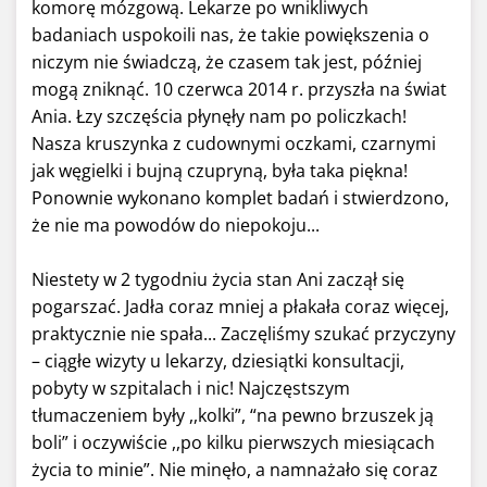
komorę mózgową. Lekarze po wnikliwych
badaniach uspokoili nas, że takie powiększenia o
niczym nie świadczą, że czasem tak jest, później
mogą zniknąć. 10 czerwca 2014 r. przyszła na świat
Ania. Łzy szczęścia płynęły nam po policzkach!
Nasza kruszynka z cudownymi oczkami, czarnymi
jak węgielki i bujną czupryną, była taka piękna!
Ponownie wykonano komplet badań i stwierdzono,
że nie ma powodów do niepokoju...
Niestety w 2 tygodniu życia stan Ani zaczął się
pogarszać. Jadła coraz mniej a płakała coraz więcej,
praktycznie nie spała... Zaczęliśmy szukać przyczyny
– ciągłe wizyty u lekarzy, dziesiątki konsultacji,
pobyty w szpitalach i nic! Najczęstszym
tłumaczeniem były ,,kolki”, “na pewno brzuszek ją
boli” i oczywiście ,,po kilku pierwszych miesiącach
życia to minie”. Nie minęło, a namnażało się coraz