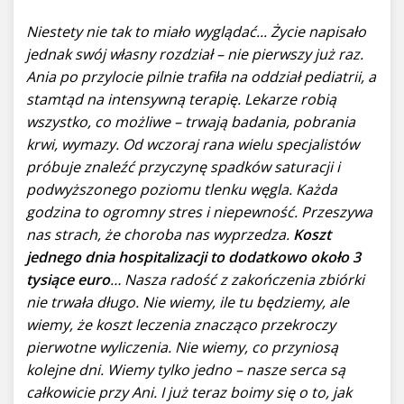
Niestety nie tak to miało wyglądać... Życie napisało
jednak swój własny rozdział – nie pierwszy już raz.
Ania po przylocie pilnie trafiła na oddział pediatrii, a
stamtąd na intensywną terapię. Lekarze robią
wszystko, co możliwe – trwają badania, pobrania
krwi, wymazy. Od wczoraj rana wielu specjalistów
próbuje znaleźć przyczynę spadków saturacji i
podwyższonego poziomu tlenku węgla. Każda
godzina to ogromny stres i niepewność. Przeszywa
nas strach, że choroba nas wyprzedza.
Koszt
jednego dnia hospitalizacji to dodatkowo około 3
tysiące euro
… Nasza radość z zakończenia zbiórki
nie trwała długo. Nie wiemy, ile tu będziemy, ale
wiemy, że koszt leczenia znacząco przekroczy
pierwotne wyliczenia. Nie wiemy, co przyniosą
kolejne dni. Wiemy tylko jedno – nasze serca są
całkowicie przy Ani. I już teraz boimy się o to, jak