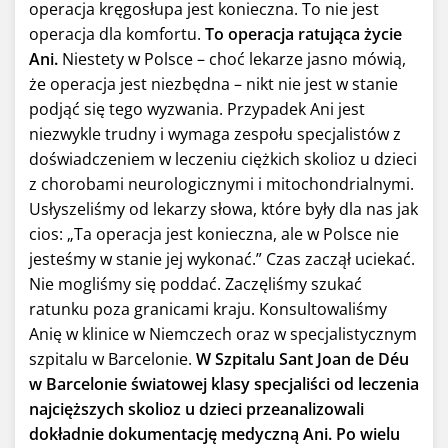
operacja kręgosłupa jest konieczna. To nie jest
operacja dla komfortu.
To operacja ratująca życie
Ani.
Niestety w Polsce – choć lekarze jasno mówią,
że operacja jest niezbędna – nikt nie jest w stanie
podjąć się tego wyzwania. Przypadek Ani jest
niezwykle trudny i wymaga zespołu specjalistów z
doświadczeniem w leczeniu ciężkich skolioz u dzieci
z chorobami neurologicznymi i mitochondrialnymi.
Usłyszeliśmy od lekarzy słowa, które były dla nas jak
cios: „Ta operacja jest konieczna, ale w Polsce nie
jesteśmy w stanie jej wykonać.” Czas zaczął uciekać.
Nie mogliśmy się poddać. Zaczęliśmy szukać
ratunku poza granicami kraju. Konsultowaliśmy
Anię w klinice w Niemczech oraz w specjalistycznym
szpitalu w Barcelonie.
W Szpitalu Sant Joan de Déu
w Barcelonie światowej klasy specjaliści od leczenia
najcięższych skolioz u dzieci przeanalizowali
dokładnie dokumentację medyczną Ani.
Po wielu