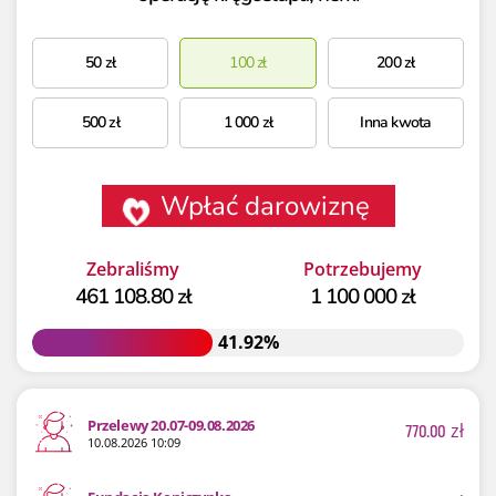
50
zł
100
zł
200
zł
500
zł
1 000
zł
Inna kwota
Wpłać darowiznę
Zebraliśmy
Potrzebujemy
461 108.80 zł
1 100 000 zł
41.92%
41.92%
Przelewy 20.07-09.08.2026
770.00
zł
10.08.2026 10:09