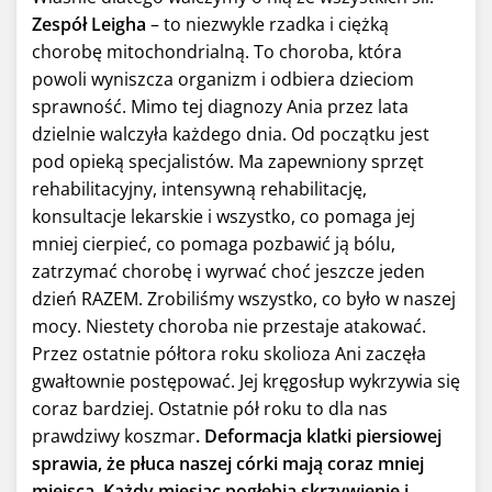
Zespół Leigha
– to niezwykle rzadka i ciężką
chorobę mitochondrialną. To choroba, która
powoli wyniszcza organizm i odbiera dzieciom
sprawność. Mimo tej diagnozy Ania przez lata
dzielnie walczyła każdego dnia. Od początku jest
pod opieką specjalistów. Ma zapewniony sprzęt
rehabilitacyjny, intensywną rehabilitację,
konsultacje lekarskie i wszystko, co pomaga jej
mniej cierpieć, co pomaga pozbawić ją bólu,
zatrzymać chorobę i wyrwać choć jeszcze jeden
dzień RAZEM. Zrobiliśmy wszystko, co było w naszej
mocy. Niestety choroba nie przestaje atakować.
Przez ostatnie półtora roku skolioza Ani zaczęła
gwałtownie postępować. Jej kręgosłup wykrzywia się
coraz bardziej. Ostatnie pół roku to dla nas
prawdziwy koszmar
. Deformacja klatki piersiowej
sprawia, że płuca naszej córki mają coraz mniej
miejsca. Każdy miesiąc pogłębia skrzywienie i