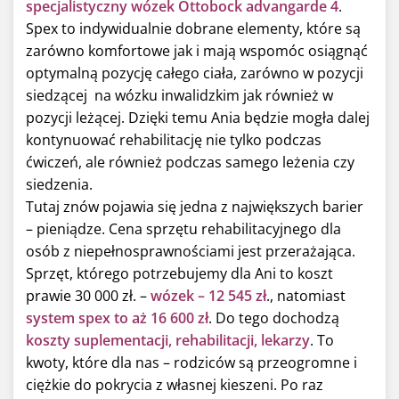
specjalistyczny wózek Ottobock advangarde 4
.
Spex to indywidualnie dobrane elementy, które są
zarówno komfortowe jak i mają wspomóc osiągnąć
optymalną pozycję całego ciała, zarówno w pozycji
siedzącej na wózku inwalidzkim jak również w
pozycji leżącej. Dzięki temu Ania będzie mogła dalej
kontynuować rehabilitację nie tylko podczas
ćwiczeń, ale również podczas samego leżenia czy
siedzenia.
Tutaj znów pojawia się jedna z największych barier
– pieniądze. Cena sprzętu rehabilitacyjnego dla
osób z niepełnosprawnościami jest przerażająca.
Sprzęt, którego potrzebujemy dla Ani to koszt
prawie 30 000 zł. –
wózek – 12 545 zł
., natomiast
system spex to aż 16 600 zł
. Do tego dochodzą
koszty suplementacji, rehabilitacji, lekarzy
. To
kwoty, które dla nas – rodziców są przeogromne i
ciężkie do pokrycia z własnej kieszeni. Po raz