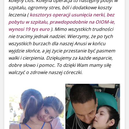
kolejny cios. Kolejna operacja to następny pobyt w
szpitalu, ogromny stres, ból i dodatkowe koszty
leczenia (
kosztorys operacji usunięcia nerki, bez
pobytu w szpitalu, prawdopodobnie na OIOM-ie,
wynosi 19 tys euro
). Mimo wszystkich trudności
nie tracimy jednak nadziei. Wierzymy, że po tych
wszystkich burzach dla naszej Anusi w końcu
wyjdzie słońce, a jej życie przestanie być pasmem
walki i cierpienia. Dziękujemy za każde wsparcie,
dobre słowo i pomoc. To dzięki Wam mamy siłę
walczyć o zdrowie naszej córeczki.