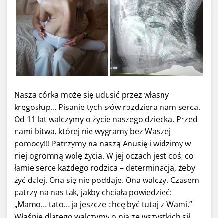
Nasza córka może się udusić przez własny
kręgosłup… Pisanie tych słów rozdziera nam serca.
Od 11 lat walczymy o życie naszego dziecka. Przed
nami bitwa, której nie wygramy bez Waszej
pomocy!!! Patrzymy na naszą Anusię i widzimy w
niej ogromną wolę życia. W jej oczach jest coś, co
łamie serce każdego rodzica – determinacja, żeby
żyć dalej. Ona się nie poddaje. Ona walczy. Czasem
patrzy na nas tak, jakby chciała powiedzieć:
„Mamo… tato… ja jeszcze chcę być tutaj z Wami.”
Właśnie dlatego walczymy o nią ze wszystkich sił.