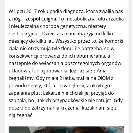
W lipcu 2017 roku padła diagnoza, która zwaliła nas
z nóg –
zespół Leigha
. To metaboliczna, ultrarzadka
i nieuleczalna choroba genetyczna, niestety
destrukcyjna... Dzieci z tą chorobą żyją od kilku
miesięcy do kilku lat. Wszystko przez to, że komórki
ciała nie otrzymują tyle tlenu, ile potrzeba, co w
konsekwencji prowadzi do ich obumierania, a
następnie do wyłączania poszczególnych organów i
układów z funkcjonowania. Już raz się z Anią
żegnaliśmy. Gdy miała 2 latka, trafiła na OIOM z
powodu sepsy, która rozwinęła się z ukrytego
zapalenia płuc. Lekarze nie chcieli jej przyjąć do
szpitala, bo ,,takich przypadków się nie ratuje”! Gdy
doszło do zatrzymania krążenia, kazali nam się z
nią żegnać.