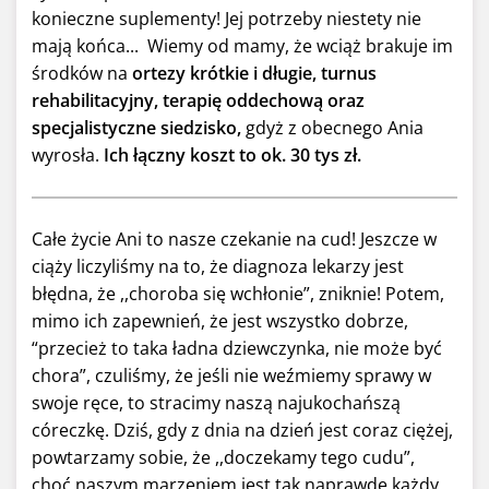
konieczne suplementy! Jej potrzeby niestety nie
mają końca... Wiemy od mamy, że wciąż brakuje im
środków na
ortezy krótkie i długie, turnus
rehabilitacyjny, terapię oddechową oraz
specjalistyczne siedzisko,
gdyż z obecnego Ania
wyrosła.
Ich łączny koszt to ok. 30 tys zł.
Całe życie Ani to nasze czekanie na cud! Jeszcze w
ciąży liczyliśmy na to, że diagnoza lekarzy jest
błędna, że ,,choroba się wchłonie”, zniknie! Potem,
mimo ich zapewnień, że jest wszystko dobrze,
“przecież to taka ładna dziewczynka, nie może być
chora”, czuliśmy, że jeśli nie weźmiemy sprawy w
swoje ręce, to stracimy naszą najukochańszą
córeczkę. Dziś, gdy z dnia na dzień jest coraz ciężej,
powtarzamy sobie, że ,,doczekamy tego cudu”,
choć naszym marzeniem jest tak naprawdę każdy,