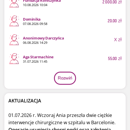
Fundacja Koniczynka
2 000.00
zł
10.08.2026 10:04
Dominika
20.00
zł
07.08.2026 09:58
Anonimowy Darczyńca
X
zł
06.08.2026 14:29
Aga Starmachine
55.00
zł
31.07.2026 11:45
Rozwiń
AKTUALIZACJA
01.07.2026 r. Wczoraj Ania przeszła dwie ciężkie
interwencje chirurgiczne w szpitalu w Barcelonie.
Operację usunięcia chorej nerki oraz założenia