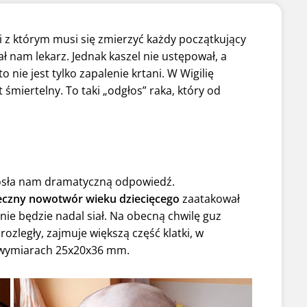
m i z którym musi się zmierzyć każdy początkujący
ł nam lekarz. Jednak kaszel nie ustępował, a
o nie jest tylko zapalenie krtani. W Wigilię
st śmiertelny. To taki „odgłos” raka, który od
niosła nam dramatyczną odpowiedź.
ieczny nowotwór wieku dziecięcego
zaatakował
nie będzie nadal siał. Na obecną chwilę guz
t rozległy, zajmuje większą część klatki, w
o wymiarach 25x20x36 mm.