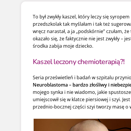
To był zwykły kaszel, który leczy się syrope
przedszkolak tak myślałam i tak też sugerowa
wręcz narastał, a ja „podskórnie” czułam, że t
okazało się, że faktycznie nie jest zwykły – je
środka zabija moje dziecko.
Kaszel leczony chemioterapią?!
Seria prześwietleń i badań w szpitalu przy
Neuroblastoma – bardzo złośliwy i niebezp
mojego synka i nie wiadomo, jakie spustosze
umiejscowił się w klatce piersiowej i szyi. Jes
przednio-bocznej części szyi tworzy masę 