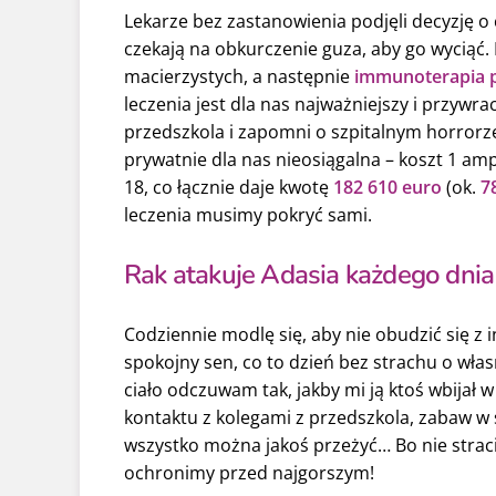
Lekarze bez zastanowienia podjęli decyzję o c
czekają na obkurczenie guza, aby go wyciąć
macierzystych, a następnie
immunoterapia p
leczenia jest dla nas najważniejszy i przywra
przedszkola i zapomni o szpitalnym horrorze.
prywatnie dla nas nieosiągalna – koszt 1 amp
18, co łącznie daje kwotę
182 610 euro
(ok.
7
leczenia musimy pokryć sami.
Rak atakuje Adasia każdego dnia
Codziennie modlę się, aby nie obudzić się z i
spokojny sen, co to dzień bez strachu o włas
ciało odczuwam tak, jakby mi ją ktoś wbijał w 
kontaktu z kolegami z przedszkola, zabaw w 
wszystko można jakoś przeżyć… Bo nie stracił
ochronimy przed najgorszym!