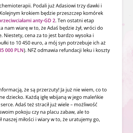
hemioterapii. Podali już Adasiowi trzy dawki i
. Kolejnym krokiem będzie przeszczep komórek
rzeciwciałami anty-GD 2
. Ten ostatni etap
ca nam wiarę w to, że Adaś będzie żył, wróci do
 Niestety, cena za to jest bardzo wysoka i
ułki to 10 450 euro, a mój syn potrzebuje ich aż
85 000 PLN
). NFZ odmawia refundacji leku i koszty
nformacją, że są przerzuty! Ja już nie wiem, co to
ne dziecko. Każdą igłę wbijaną w jego maleńkie
serce. Adaś też stracił już wiele – możliwość
swoim pokoju czy na placu zabaw, ale to
 naszej miłości i wiary w to, że uratujemy go,