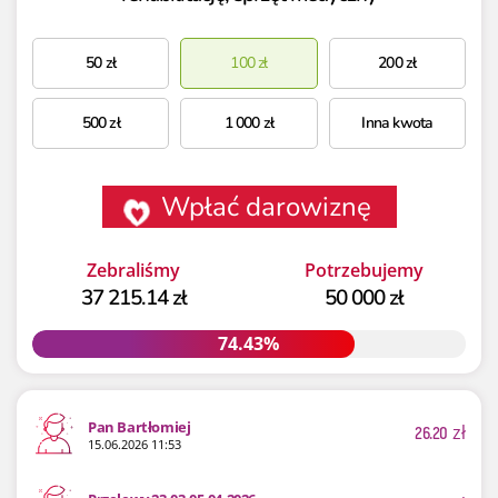
50
zł
100
zł
200
zł
500
zł
1 000
zł
Inna kwota
Wpłać darowiznę
Zebraliśmy
Potrzebujemy
37 215.14 zł
50 000 zł
74.43%
74.43%
Pan Bartłomiej
26.20
zł
15.06.2026 11:53