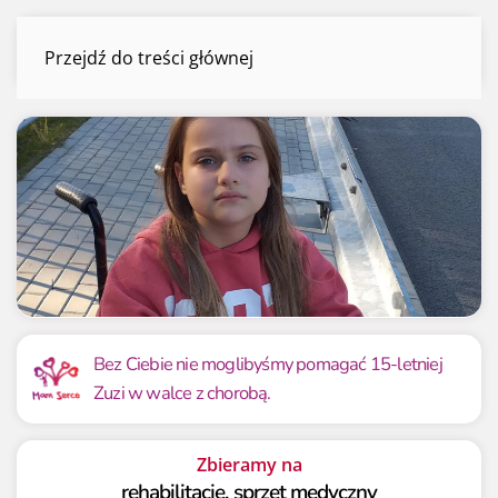
Zuzia Ziemka
Przejdź do treści głównej
Menu
Mamy już
Potrzebujemy
37 215.14 zł
50 000 zł
Bez Ciebie nie moglibyśmy pomagać 15-letniej
Zuzi w walce z chorobą.
74.43%
74.43%
Zbieramy na
rehabilitację, sprzęt medyczny