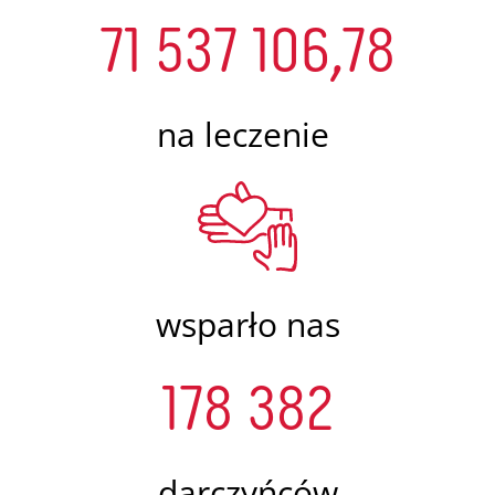
71 537 106,78
na leczenie
wsparło nas
178 382
darczyńców