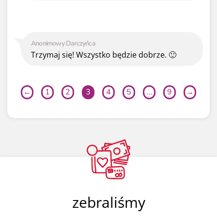
Anonimowy Darczyńca
Trzymaj się! Wszystko będzie dobrze. 🙂
←
1
2
3
4
5
…
9
→
zebraliśmy