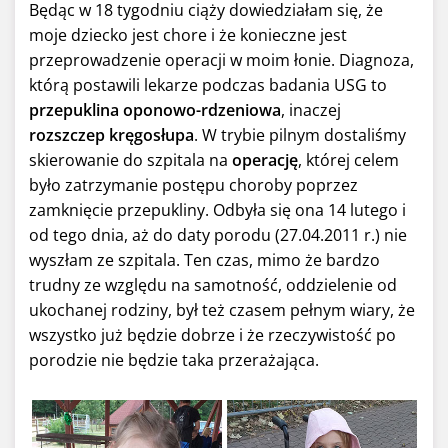
Będąc w 18 tygodniu ciąży dowiedziałam się, że
moje dziecko jest chore i że konieczne jest
przeprowadzenie operacji w moim łonie. Diagnoza,
którą postawili lekarze podczas badania USG to
przepuklina oponowo-rdzeniowa
, inaczej
rozszczep kręgosłupa
. W trybie pilnym dostaliśmy
skierowanie do szpitala na
operację
, której celem
było zatrzymanie postępu choroby poprzez
zamknięcie przepukliny. Odbyła się ona 14 lutego i
od tego dnia, aż do daty porodu (27.04.2011 r.) nie
wyszłam ze szpitala. Ten czas, mimo że bardzo
trudny ze względu na samotność, oddzielenie od
ukochanej rodziny, był też czasem pełnym wiary, że
wszystko już będzie dobrze i że rzeczywistość po
porodzie nie będzie taka przerażająca.