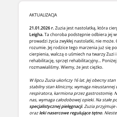
AKTUALIZACJA
21.01.2026 r.
Zuzia jest nastolatką, która cie
Leigha.
Ta choroba podstępnie odbiera jej wsz
prowadzi życia zwykłej nastolatki, nie może.
rozumie. Jej rodzice tego marzenia już się po
cierpienia, walczą o uśmiech na twarzy Zuzi i 
rehabilitację, sprzęt rehabilitacyjny... Poniże
rozmawialiśmy. Wiemy, że jest ciężko.
W lipcu Zuzia ukończy 16 lat. Jej obecny stan
stabilny stan kliniczny, wymaga nieustannej 
respiratora, karmiona przez gastrostomię. Ni
nas, wymaga całodobowej opieki. Na stałe p
specjalistycznej pielęgnacji
.
Zuzia przyjmuje
oraz
leki nasercowe regulujące tętno
. Niest