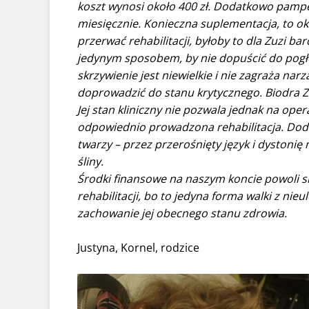
koszt wynosi około 400 zł. Dodatkowo pamper
miesięcznie. Konieczna suplementacja, to ok. 
przerwać rehabilitacji, byłoby to dla Zuzi b
jedynym sposobem, by nie dopuścić do pogłę
skrzywienie jest niewielkie i nie zagraża na
doprowadzić do stanu krytycznego.
Biodra Z
Jej stan kliniczny nie pozwala jednak na ope
odpowiednio prowadzona rehabilitacja. Dod
twarzy – przez przerośnięty język i dyston
śliny.
Środki finansowe na naszym koncie powoli 
rehabilitacji, bo to jedyna forma walki z nie
zachowanie jej obecnego stanu zdrowia.
Justyna, Kornel, rodzice