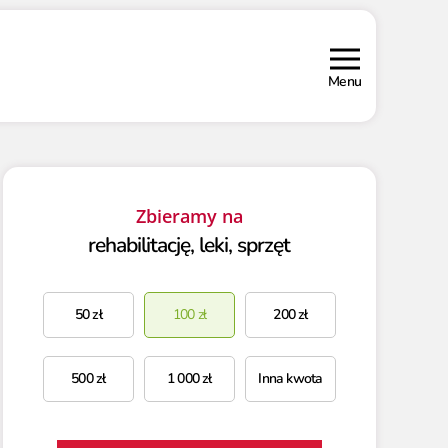
Menu
Zbieramy na
rehabilitację, leki, sprzęt
50
zł
100
zł
200
zł
500
zł
1 000
zł
Inna kwota