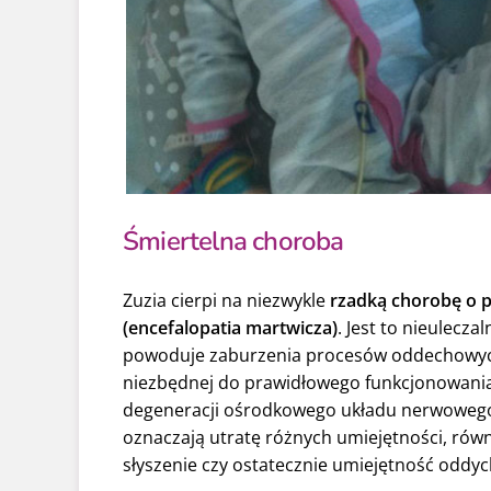
Śmiertelna choroba
Zuzia cierpi na niezwykle
rzadką chorobę o p
(encefalopatia martwicza)
. Jest to nieulecza
powoduje zaburzenia procesów oddechowych
niezbędnej do prawidłowego funkcjonowania
degeneracji ośrodkowego układu nerwowego
oznaczają utratę różnych umiejętności, rów
słyszenie czy ostatecznie umiejętność oddyc