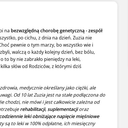
rpi na
bezwzględną chorobę genetyczną - zespół
ystko, po cichu, z dnia na dzień. Zuzia nie
 Choć pewnie o tym marzy, bo wszystko wie i
zbyli, walczą o każdy kolejny dzień, bez bólu,
o to by nie zabrakło pieniędzy na leki,
j kilka słów od Rodziców, z którymi dziś
 zdrowia, medycznie określany jako ciężki, ale
uwagi. Od 10 lat Zuzia jest na stałe podłączona do
e chodzi, nie mówi i jest całkowicie zależna od
otrzebuje
rehabilitacji
,
suplementacji
oraz
codziennie leki obniżające napięcie mięśniowe
ety są to leki w 100% odpłatne, ich miesięczny