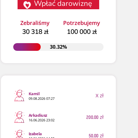
Wpłać darowiznę
Zebraliśmy
Potrzebujemy
30 318 zł
100 000 zł
30.32%
30.32%
Kamil
X
zł
09.08.2026 07:27
Arkadiusz
200.00
zł
16.06.2026 23:02
Izabela
50.00
zł