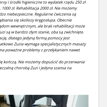
sy i środki higieniczne to wydatek rzędu 250 zł
1000 zł. Rehabilitacja 2000 zł.
Nie możemy
ardzo niebezpieczne. Regularne ćwiczenia są
biania się skoliozy kręgosłupa. Obecnie
rządom wewnętrznym, ale brak rehabilitacji może
uzi są w bardzo złym stanie, oba są zwichnięte.
rację, dlatego jedyną formą pomocy jest
atkowo Zuzia wymaga specjalistycznych masaży
ię ma poważne problemy z przełykaniem nawet
się kończą. Nie możemy dopuścić do przerwania
uleczalną chorobą Zuzi i jedyna szansa na