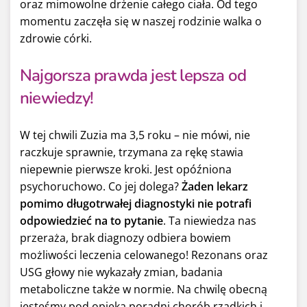
oraz mimowolne drżenie całego ciała. Od tego
momentu zaczęła się w naszej rodzinie walka o
zdrowie córki.
Najgorsza prawda jest lepsza od
niewiedzy!
W tej chwili Zuzia ma 3,5 roku – nie mówi, nie
raczkuje sprawnie, trzymana za rękę stawia
niepewnie pierwsze kroki. Jest opóźniona
psychoruchowo. Co jej dolega?
Żaden lekarz
pomimo długotrwałej diagnostyki nie potrafi
odpowiedzieć na to pytanie
. Ta niewiedza nas
przeraża, brak diagnozy odbiera bowiem
możliwości leczenia celowanego! Rezonans oraz
USG głowy nie wykazały zmian, badania
metaboliczne także w normie. Na chwilę obecną
jesteśmy pod opieką poradni chorób rzadkich i