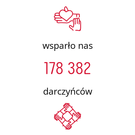
wsparło nas
178 382
darczyńców