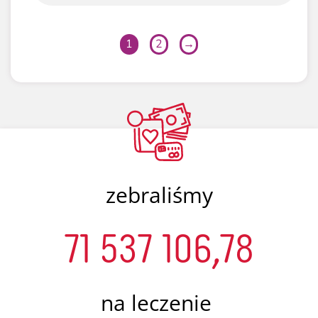
1
2
→
zebraliśmy
71 537 106,78
na leczenie