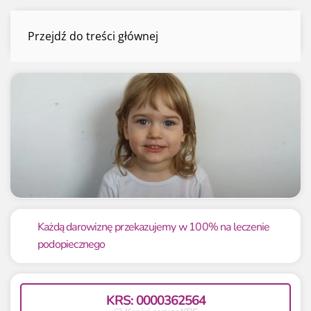
Zuzia Lewicka
Przejdź do treści głównej
Menu
Mamy już
Potrzebujemy
7 471 zł
20 000 zł
Każdą darowiznę przekazujemy w 100% na leczenie
podopiecznego
37.36%
37.36%
KRS: 0000362564