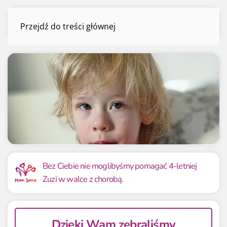
Zuzia Bereza
Przejdź do treści głównej
Menu
Mamy już
Potrzebujemy
1 468 133.99 zł
1 350 000 zł
Bez Ciebie nie moglibyśmy pomagać 4-letniej
Zuzi w walce z chorobą.
108.75%
108.75%
Dzięki Wam zebraliśmy