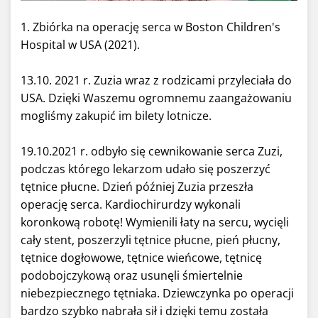
1. Zbiórka na operację serca w Boston Children's
Hospital w USA (2021).
13.10. 2021 r. Zuzia wraz z rodzicami przyleciała do
USA. Dzięki Waszemu ogromnemu zaangażowaniu
mogliśmy zakupić im bilety lotnicze.
19.10.2021 r. odbyło się cewnikowanie serca Zuzi,
podczas którego
lekarzom udało się poszerzyć
tętnice płucne.
Dzień później Zuzia przeszła
operację serca. Kardiochirurdzy wykonali
koronkową robotę! W
ymienili łaty na sercu, wycięli
cały stent, poszerzyli tętnice płucne, pień płucny,
tętnice dogłowowe, tętnice wieńcowe, tętnicę
podobojczykową oraz usunęli śmiertelnie
niebezpiecznego tętniaka. Dziewczynka po operacji
bardzo szybko nabrała sił i dzięki temu została