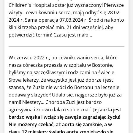
Children's Hospital został już wyznaczony! Pierwsze
wizyty i cewnikowaniu serca, mają odbyć się 28.02.
2024 r. Sama operacja 07.03.2024 r. Środki na konto
kliniki trzeba przelać min. 21 dni wcześniej, aby
potwierdzić termin! Czasu jest mało...
W czerwcu 2022 r., po cewnikowaniu serca, które
nasza córeczka przeszła w szpitalu w Bostonie,
byliśmy najszczęśliwszymi rodzicami na świecie.
Słowa lekarzy, że wszystko jest już dobrze i jest
szansa, że Zuzia nie wróci do Bostonu na leczenie
dodawały skrzydeł! Udało się, najgorsze było już za
nami! Niestety… Choroba Zuzi jest bardzo
agresywna i znowu dała o sobie znać.
Jej aorta jest
bardzo wąska i wciąż się zawęża zagrażając życiu!
Nie możemy czekać, aż aorta się zamknie, a w
ciągu 12 miesięcy światło aorty zmniejszyło się