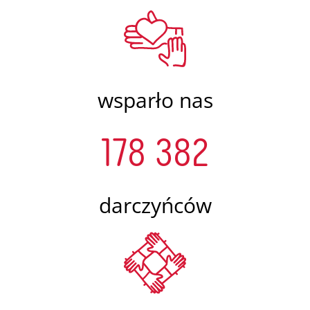
wsparło nas
178 382
darczyńców