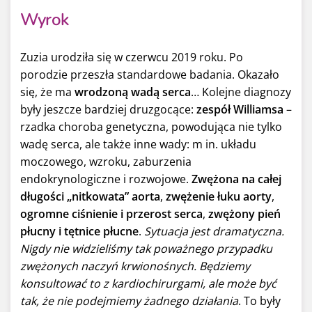
Wyrok
Zuzia urodziła się w czerwcu 2019 roku. Po
porodzie przeszła standardowe badania. Okazało
się, że ma
wrodzoną wadą serca
… Kolejne diagnozy
były jeszcze bardziej druzgocące:
zespół Williamsa
–
rzadka choroba genetyczna, powodująca nie tylko
wadę serca, ale także inne wady: m in. układu
moczowego, wzroku, zaburzenia
endokrynologiczne i rozwojowe.
Zwężona na całej
długości „nitkowata” aorta
,
zwężenie łuku aorty
,
ogromne ciśnienie i przerost serca
,
zwężony pień
płucny i tętnice płucne
.
Sytuacja jest dramatyczna.
Nigdy nie widzieliśmy tak poważnego przypadku
zwężonych naczyń krwionośnych. Będziemy
konsultować to z kardiochirurgami, ale może być
tak, że nie podejmiemy żadnego działania
. To były