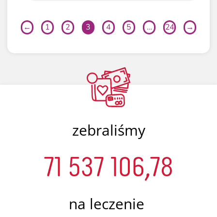
←
1
2
3
4
5
…
24
→
zebraliśmy
71 537 106,78
na leczenie