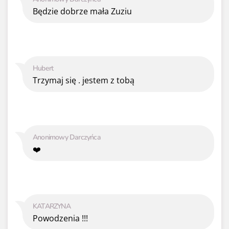
Będzie dobrze mała Zuziu
Hubert
Trzymaj się . jestem z tobą
Anonimowy Darczyńca
❤️
KATARZYNA
Powodzenia !!!