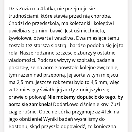
Dziś Zuzia ma 4 latka, nie przejmuje się
trudnościami, które stawia przed nią choroba.
Chodzi do przedszkola, ma koleżanki i kolegów i
uwielbia się z nimi bawić. Jest uśmiechnięta,
żywiołowa, otwarta i wrażliwa. Dwa miesiące temu
została też starszą siostrą i bardzo podoba się jej ta
rola. Nasze rodzinne szczęście zburzyły ostatnie
wiadomości. Podczas wizyty w szpitalu, badania
pokazały, że na aorcie powstało kolejne zwężenie,
tym razem nad przeponą. Jej aorta w tym miejscu
ma 2,5 mm. Jeszcze rok temu było to 4,5 mm, więc
w 12 miesięcy światło jej aorty zmniejszyło się
prawie o połowę!
Nie możemy dopuścić do tego, by
aorta się zamknęła!
Dodatkowo ciśnienie krwi Zuzi
ciągle rośnie. Obecnie córka przyjmuje aż 4 leki na
jego obniżenie! Wyniki badań wysłaliśmy do
Bostonu, skąd przyszła odpowiedź, że konieczna