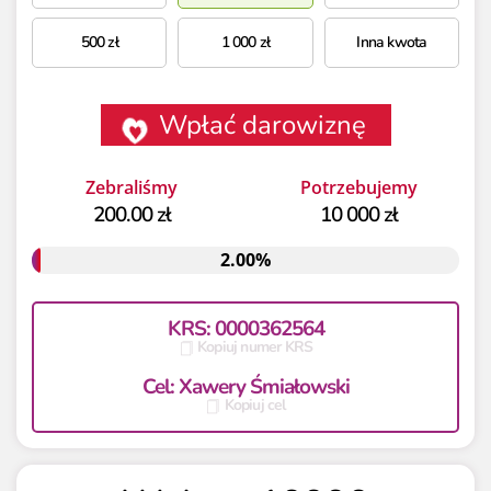
500
zł
1 000
zł
Inna kwota
Wpłać darowiznę
Zebraliśmy
Potrzebujemy
200.00 zł
10 000 zł
2.00%
2.00%
KRS: 0000362564
Kopiuj numer KRS
Cel: Xawery Śmiałowski
Kopiuj cel