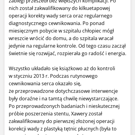
zabiegi przeszedł bez większych komplikacji. Po
nich został zakwalifikowany do kilkuetapowej
operacji korekty wady serca oraz regularnego
diagnostycznego cewnikowania. Po ponad
miesięcznym pobycie w szpitalu chłopiec mógł
wreszcie wrócić do domu, a do szpitala wracał
jedynie na regularne kontrole. Od tego czasu zaczął
świetnie się rozwijać, rozpierała go radość i energia.
Wszystko układało się książkowo aż do kontroli
w styczniu 2013 r. Podczas rutynowego
cewnikowania serca okazało się,
że przeprowadzone dotychczasowe interwencje
były doraźne i na tamtą chwilę niewystarczające.
Po przeprowadzonych badaniach i nieskutecznej
próbie poszerzenia stentu, Xawery został
zakwalifikowany do pierwszej złożonej operacji
korekcji wady z plastyką tętnic płucnych (była to