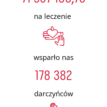
na leczenie
wsparło nas
178 382
darczyńców