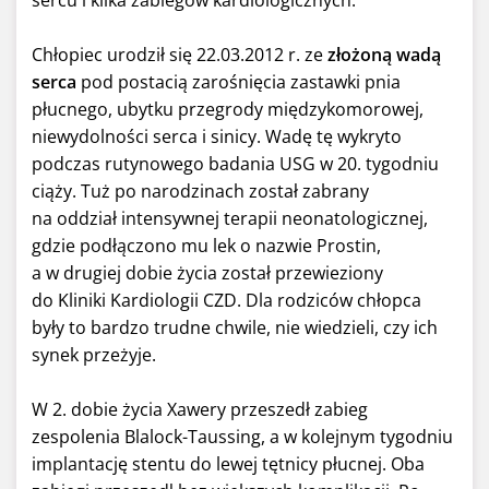
Chłopiec urodził się 22.03.2012 r. ze
złożoną wadą
serca
pod postacią zarośnięcia zastawki pnia
płucnego, ubytku przegrody międzykomorowej,
niewydolności serca i sinicy. Wadę tę wykryto
podczas rutynowego badania USG w 20. tygodniu
ciąży. Tuż po narodzinach został zabrany
na oddział intensywnej terapii neonatologicznej,
gdzie podłączono mu lek o nazwie Prostin,
a w drugiej dobie życia został przewieziony
do Kliniki Kardiologii CZD. Dla rodziców chłopca
były to bardzo trudne chwile, nie wiedzieli, czy ich
synek przeżyje.
W 2. dobie życia Xawery przeszedł zabieg
zespolenia Blalock-Taussing, a w kolejnym tygodniu
implantację stentu do lewej tętnicy płucnej. Oba