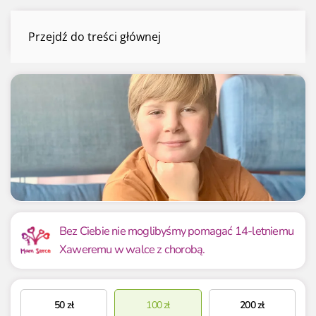
Xawery Śmiałowski
Przejdź do treści głównej
Menu
Mamy już
Potrzebujemy
200.00 zł
10 000 zł
Bez Ciebie nie moglibyśmy pomagać 14-letniemu
Xaweremu w walce z chorobą.
2.00%
2.00%
50
zł
100
zł
200
zł