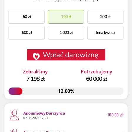
50
zł
100
zł
200
zł
500
zł
1 000
zł
Inna kwota
Wpłać darowiznę
Zebraliśmy
Potrzebujemy
7 198 zł
60 000 zł
12.00%
12.00%
Anonimowy Darczyńca
100.00
zł
07.08.2026 17:21