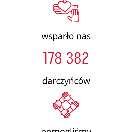
wsparło nas
178 382
darczyńców
pomogliśmy