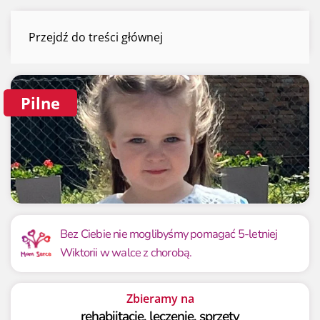
Wiktoria Kliś
Przejdź do treści głównej
Menu
Pilne
Mamy już
Potrzebujemy
7 198 zł
60 000 zł
Bez Ciebie nie moglibyśmy pomagać 5-letniej
Wiktorii w walce z chorobą.
12.00%
12.00%
Zbieramy na
rehabiitację, leczenie, sprzęty