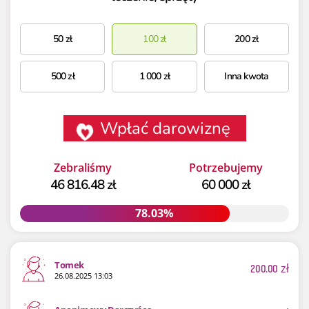
50
zł
100
zł
200
zł
500
zł
1 000
zł
Inna kwota
Wpłać darowiznę
Zebraliśmy
Potrzebujemy
46 816.48 zł
60 000 zł
78.03%
78.03%
Tomek
200.00
zł
26.08.2025 13:03