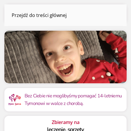
Tymon Leskiv
Przejdź do treści głównej
Menu
Mamy już
Potrzebujemy
46 816.48 zł
60 000 zł
Bez Ciebie nie moglibyśmy pomagać 14-letniemu
Tymonowi w walce z chorobą.
78.03%
78.03%
Zbieramy na
leczenie, sprzęty