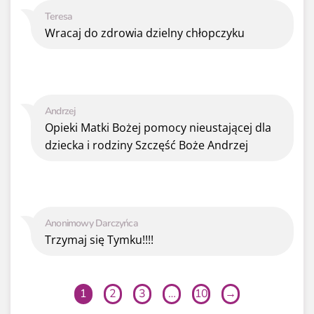
Teresa
Wracaj do zdrowia dzielny chłopczyku
Andrzej
Opieki Matki Bożej pomocy nieustającej dla
dziecka i rodziny Szczęść Boże Andrzej
Anonimowy Darczyńca
Trzymaj się Tymku!!!!
1
2
3
…
10
→